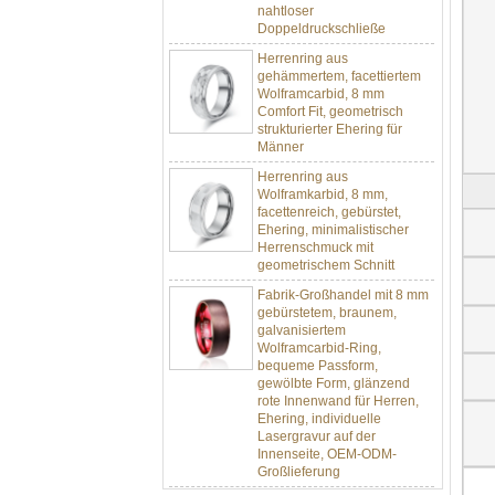
Doppeldruckschließe
Herrenring aus
gehämmertem, facettiertem
Wolframcarbid, 8 mm
Comfort Fit, geometrisch
strukturierter Ehering für
Männer
Herrenring aus
Wolframkarbid, 8 mm,
facettenreich, gebürstet,
Ehering, minimalistischer
Herrenschmuck mit
geometrischem Schnitt
Fabrik-Großhandel mit 8 mm
gebürstetem, braunem,
galvanisiertem
Wolframcarbid-Ring,
bequeme Passform,
gewölbte Form, glänzend
rote Innenwand für Herren,
Ehering, individuelle
Lasergravur auf der
Innenseite, OEM-ODM-
Großlieferung
Fabrikgroßhandel mit 8 mm