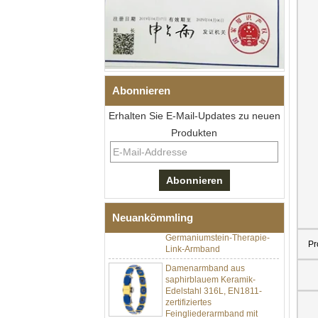
Abonnieren
Erhalten Sie E-Mail-Updates zu neuen
Produkten
Herren-I-Links-Armband aus
schwarzem Zirkonoxid-
Keramik-Edelstahl 304,
316L-Doppeldruck-
Faltschließe, eingebettetes
Neuankömmling
Magnet- und
Germaniumstein-Therapie-
Link-Armband
Pr
Damenarmband aus
saphirblauem Keramik-
Edelstahl 316L, EN1811-
zertifiziertes
Feingliederarmband mit
nahtloser