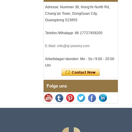
Lasergravur, OEM-ODM-
Adresse: Nummer 38, HongYe North Rd,
Großlieferung
Chang’an Town, DongGuan City,
Herren-I-Links-Armband aus
Guangdong 523855
schwarzem Zirkonoxid-
Keramik-Edelstahl 304,
316L-Doppeldruck-
Telefon:/Whatapp: 86 17727459205
Faltschließe, eingebettetes
Magnet- und
Germaniumstein-Therapie-
E-Mail: info@ql-jewelry.com
Link-Armband
Damenarmband aus
Arbeitstage/-stunden: Mo - So / 9:00 - 20:00
saphirblauem Keramik-
Uhr
Edelstahl 316L, EN1811-
zertifiziertes
Feingliederarmband mit
nahtloser
Folge uns
Doppeldruckschließe
Herrenring aus
gehämmertem, facettiertem
Wolframcarbid, 8 mm
Comfort Fit, geometrisch
strukturierter Ehering für
Männer
Herrenring aus
Wolframkarbid, 8 mm,