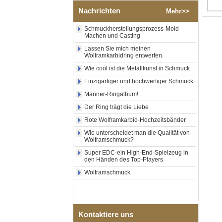
poliertem Silber-
Nachrichten
Mehr>>
Wolframkarbid-Ring,
zentraler Einlage aus
zerkleinertem blauem Opal
Schmuckherstellungsprozess-Mold-
Machen und Casting
mit synthetischem
Malachitstreifen, Herren-
Lassen Sie mich meinen
Ehering, individuelle innere
Wolframkarbidring entwerfen.
Lasergravur, OEM-ODM-
Großlieferung
Wie cool ist die Metallkunst in Schmuck
Fabrikgroßhandel mit
Einzigartiger und hochwertiger Schmuck
schwarzem, poliertem,
Männer-Ringalbum!
quadratischem Siegelring
aus Wolframkarbid,
Der Ring trägt die Liebe
Holzeinlage mit Abalone-
Rote Wolframkarbid-Hochzeitsbänder
Muschel-Kreuzmuster,
religiöser Statement-Ring für
Wie unterscheidet man die Qualität von
Männer, individuelle
Wolframschmuck?
Innengravur, OEM-ODM-
Großlieferung
Super EDC-ein High-End-Spielzeug in
den Händen des Top-Players
Fabrikgroßhandel mit 8 mm
Wolframschmuck
roségoldenem,
galvanisiertem
Wolframcarbid-Ring, roter
Gitarrensaite und Crushed
Opal Inlay mit Musik-
Themen-Ehering für Männer,
Kontaktiere uns
kundenspezifische innere