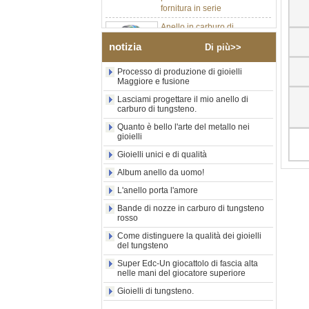
Anello in carburo di
tungsteno argento lucido da
8 mm all'ingrosso di fabbrica,
notizia
Di più>>
inserto centrale in opale blu
schiacciato con striscia
Processo di produzione di gioielli
sintetica in malachite, fede
Maggiore e fusione
nuziale da uomo con
incisione laser interna
Lasciami progettare il mio anello di
personalizzata OEM ODM
carburo di tungsteno.
fornitura in serie
Quanto è bello l'arte del metallo nei
Anello in carburo di
gioielli
tungsteno con sigillo
Gioielli unici e di qualità
quadrato nero lucido
all'ingrosso di fabbrica,
Album anello da uomo!
intarsio in legno con motivo a
L'anello porta l'amore
croce in conchiglia di
abalone, anello di
Bande di nozze in carburo di tungsteno
dichiarazione religiosa da
rosso
uomo Incisione interna
personalizzata OEM ODM
Come distinguere la qualità dei gioielli
del tungsteno
Fornitura all'
Super Edc-Un giocattolo di fascia alta
Anello in carburo di
nelle mani del giocatore superiore
tungsteno elettrolitico in oro
rosa da 8 mm all'ingrosso
Gioielli di tungsteno.
della fabbrica, corda per
chitarra rossa e fede nuziale