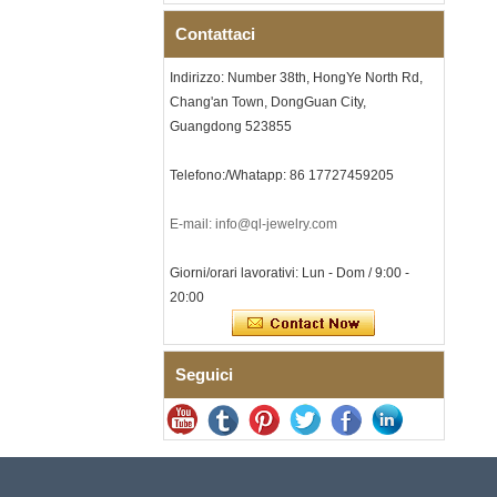
per uomo a tema musicale
Contattaci
con intarsio opale
schiacciato, incisione laser
interna personalizzata OEM
Indirizzo: Number 38th, HongYe North Rd,
ODM fornitura in
Chang'an Town, DongGuan City,
Bracciale da uomo a maglie I
Guangdong 523855
in acciaio inossidabile 304
con zirconi neri in ceramica,
chiusura deployante a
Telefono:/Whatapp: 86 17727459205
doppia pressione 316L,
bracciale a maglie per
E-mail: info@ql-jewelry.com
terapia con pietre
magnetiche e germanio
incorporate
Giorni/orari lavorativi: Lun - Dom / 9:00 -
Bracciale da donna in
20:00
acciaio inossidabile 316L in
ceramica blu zaffiro,
bracciale a maglie fini
certificato EN1811 con
Seguici
doppia chiusura a pressione
senza soluzione di continuità
Anello da uomo in carburo di
tungsteno sfaccettato
martellato, fede nuziale da
uomo con texture geometrica