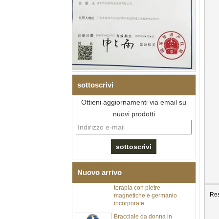
sottoscrivi
Ottieni aggiornamenti via email su
nuovi prodotti
Bracciale da uomo a maglie I
in acciaio inossidabile 304
con zirconi neri in ceramica,
chiusura deployante a
doppia pressione 316L,
Nuovo arrivo
bracciale a maglie per
terapia con pietre
magnetiche e germanio
Res
incorporate
Bracciale da donna in
acciaio inossidabile 316L in