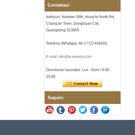
per uomo a tema musicale
Contattaci
con intarsio opale
schiacciato, incisione laser
interna personalizzata OEM
Indirizzo: Number 38th, HongYe North Rd,
ODM fornitura in
Chang'an Town, DongGuan City,
Bracciale da uomo a maglie I
Guangdong 523855
in acciaio inossidabile 304
con zirconi neri in ceramica,
chiusura deployante a
Telefono:/Whatapp: 86 17727459205
doppia pressione 316L,
bracciale a maglie per
E-mail: info@ql-jewelry.com
terapia con pietre
magnetiche e germanio
incorporate
Giorni/orari lavorativi: Lun - Dom / 9:00 -
Bracciale da donna in
20:00
acciaio inossidabile 316L in
ceramica blu zaffiro,
bracciale a maglie fini
certificato EN1811 con
Seguici
doppia chiusura a pressione
senza soluzione di continuità
Anello da uomo in carburo di
tungsteno sfaccettato
martellato, fede nuziale da
uomo con texture geometrica
dalla vestibilità comoda da 8