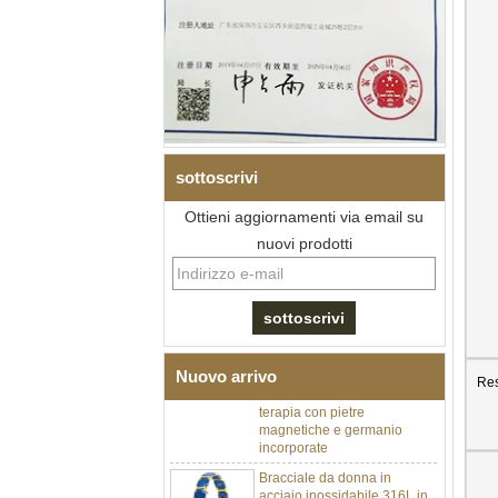
sottoscrivi
Ottieni aggiornamenti via email su
nuovi prodotti
Bracciale da uomo a maglie I
in acciaio inossidabile 304
con zirconi neri in ceramica,
chiusura deployante a
doppia pressione 316L,
Nuovo arrivo
bracciale a maglie per
Res
terapia con pietre
magnetiche e germanio
incorporate
Bracciale da donna in
acciaio inossidabile 316L in
ceramica blu zaffiro,