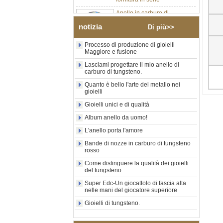
Anello in carburo di
tungsteno argento lucido da
8 mm all'ingrosso di fabbrica,
notizia
Di più>>
inserto centrale in opale blu
schiacciato con striscia
Processo di produzione di gioielli
sintetica in malachite, fede
Maggiore e fusione
nuziale da uomo con
incisione laser interna
Lasciami progettare il mio anello di
personalizzata OEM ODM
carburo di tungsteno.
fornitura in serie
Quanto è bello l'arte del metallo nei
Anello in carburo di
gioielli
tungsteno con sigillo
Gioielli unici e di qualità
quadrato nero lucido
all'ingrosso di fabbrica,
Album anello da uomo!
intarsio in legno con motivo a
L'anello porta l'amore
croce in conchiglia di
abalone, anello di
Bande di nozze in carburo di tungsteno
dichiarazione religiosa da
rosso
uomo Incisione interna
personalizzata OEM ODM
Come distinguere la qualità dei gioielli
del tungsteno
Fornitura all'
Super Edc-Un giocattolo di fascia alta
Anello in carburo di
nelle mani del giocatore superiore
tungsteno elettrolitico in oro
rosa da 8 mm all'ingrosso
Gioielli di tungsteno.
della fabbrica, corda per
chitarra rossa e fede nuziale