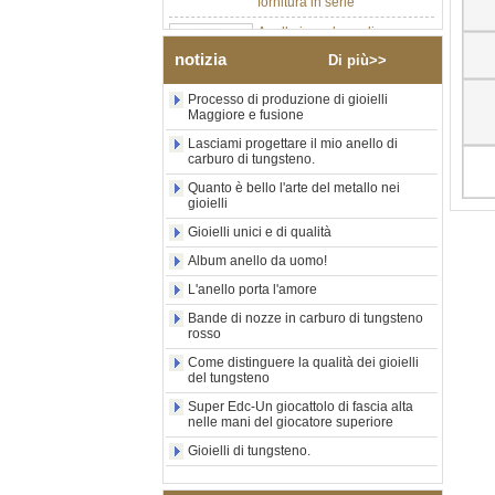
Anello in carburo di
tungsteno argento lucido da
8 mm all'ingrosso di fabbrica,
notizia
Di più>>
inserto centrale in opale blu
schiacciato con striscia
Processo di produzione di gioielli
sintetica in malachite, fede
Maggiore e fusione
nuziale da uomo con
incisione laser interna
Lasciami progettare il mio anello di
carburo di tungsteno.
personalizzata OEM ODM
fornitura in serie
Quanto è bello l'arte del metallo nei
gioielli
Anello in carburo di
tungsteno con sigillo
Gioielli unici e di qualità
quadrato nero lucido
all'ingrosso di fabbrica,
Album anello da uomo!
intarsio in legno con motivo a
L'anello porta l'amore
croce in conchiglia di
abalone, anello di
Bande di nozze in carburo di tungsteno
dichiarazione religiosa da
rosso
uomo Incisione interna
Come distinguere la qualità dei gioielli
personalizzata OEM ODM
del tungsteno
Fornitura all'
Super Edc-Un giocattolo di fascia alta
Anello in carburo di
nelle mani del giocatore superiore
tungsteno elettrolitico in oro
rosa da 8 mm all'ingrosso
Gioielli di tungsteno.
della fabbrica, corda per
chitarra rossa e fede nuziale