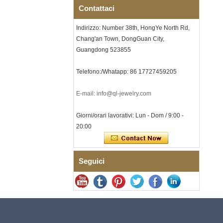
per uomo a tema musicale
Contattaci
con intarsio opale
schiacciato, incisione laser
interna personalizzata OEM
Indirizzo: Number 38th, HongYe North Rd,
ODM fornitura in
Chang'an Town, DongGuan City,
Bracciale da uomo a maglie I
Guangdong 523855
in acciaio inossidabile 304
con zirconi neri in ceramica,
Telefono:/Whatapp: 86 17727459205
chiusura deployante a
doppia pressione 316L,
bracciale a maglie per
E-mail: info@ql-jewelry.com
terapia con pietre
magnetiche e germanio
incorporate
Giorni/orari lavorativi: Lun - Dom / 9:00 -
Bracciale da donna in
20:00
acciaio inossidabile 316L in
ceramica blu zaffiro,
bracciale a maglie fini
certificato EN1811 con
Seguici
doppia chiusura a pressione
senza soluzione di continuità
Anello da uomo in carburo di
tungsteno sfaccettato
martellato, fede nuziale da
uomo con texture geometrica
dalla vestibilità comoda da 8