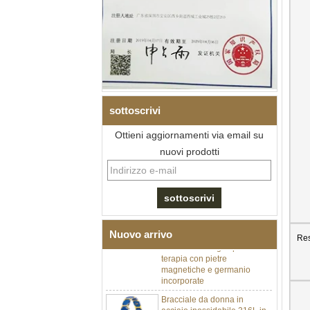
sottoscrivi
Ottieni aggiornamenti via email su
nuovi prodotti
Bracciale da uomo a maglie I
in acciaio inossidabile 304
con zirconi neri in ceramica,
chiusura deployante a
doppia pressione 316L,
Nuovo arrivo
Res
bracciale a maglie per
terapia con pietre
magnetiche e germanio
incorporate
Bracciale da donna in
acciaio inossidabile 316L in