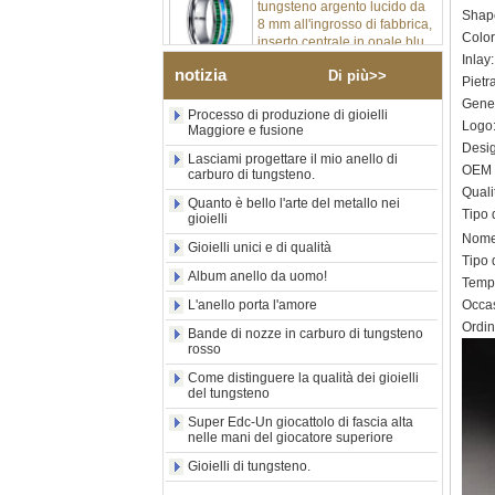
8 mm all'ingrosso di fabbrica,
Shape
inserto centrale in opale blu
Colore
schiacciato con striscia
sintetica in malachite, fede
Inlay
notizia
nuziale da uomo con
Di più>>
Pietr
incisione laser interna
Gener
personalizzata OEM ODM
Processo di produzione di gioielli
Logo:
fornitura in serie
Maggiore e fusione
Design
Anello in carburo di
Lasciami progettare il mio anello di
OEM /
carburo di tungsteno.
tungsteno con sigillo
quadrato nero lucido
Qualit
Quanto è bello l'arte del metallo nei
all'ingrosso di fabbrica,
Tipo 
gioielli
intarsio in legno con motivo a
Nome 
croce in conchiglia di
Gioielli unici e di qualità
Tipo d
abalone, anello di
Album anello da uomo!
dichiarazione religiosa da
Tempi
uomo Incisione interna
L'anello porta l'amore
Occas
personalizzata OEM ODM
Ordin
Bande di nozze in carburo di tungsteno
Fornitura all'
rosso
Anello in carburo di
Come distinguere la qualità dei gioielli
tungsteno elettrolitico in oro
del tungsteno
rosa da 8 mm all'ingrosso
della fabbrica, corda per
Super Edc-Un giocattolo di fascia alta
chitarra rossa e fede nuziale
nelle mani del giocatore superiore
per uomo a tema musicale
Gioielli di tungsteno.
con intarsio opale
schiacciato, incisione laser