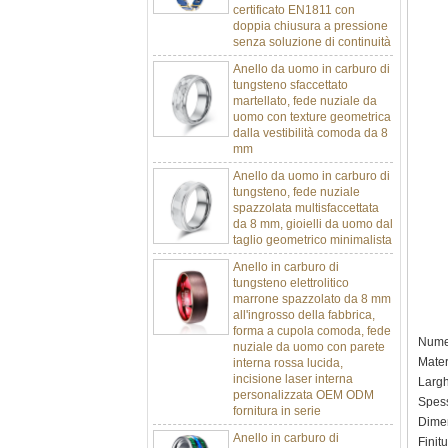
doppia chiusura a pressione
senza soluzione di continuità
Anello da uomo in carburo di
tungsteno sfaccettato
martellato, fede nuziale da
uomo con texture geometrica
dalla vestibilità comoda da 8
mm
Anello da uomo in carburo di
tungsteno, fede nuziale
spazzolata multisfaccettata
da 8 mm, gioielli da uomo dal
taglio geometrico minimalista
Anello in carburo di
tungsteno elettrolitico
marrone spazzolato da 8 mm
all'ingrosso della fabbrica,
forma a cupola comoda, fede
nuziale da uomo con parete
Nume
interna rossa lucida,
incisione laser interna
Mater
personalizzata OEM ODM
Larg
fornitura in serie
Spes
Anello in carburo di
Dimen
tungsteno argento lucido da
Finitu