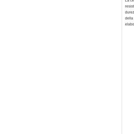
La ce
resis
durez
della
elabo