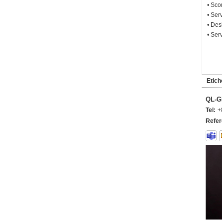
• Sco
• Ser
• Des
• Ser
Etich
QL-G
Tel:
+
Refer