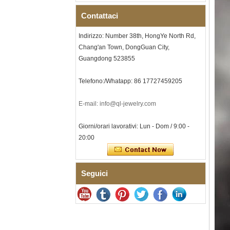
interna personalizzata OEM
ODM fornitura in
Contattaci
Bracciale da uomo a maglie I
in acciaio inossidabile 304
Indirizzo: Number 38th, HongYe North Rd,
con zirconi neri in ceramica,
Chang'an Town, DongGuan City,
chiusura deployante a
Guangdong 523855
doppia pressione 316L,
bracciale a maglie per
terapia con pietre
Telefono:/Whatapp: 86 17727459205
magnetiche e germanio
incorporate
E-mail: info@ql-jewelry.com
Bracciale da donna in
acciaio inossidabile 316L in
ceramica blu zaffiro,
Giorni/orari lavorativi: Lun - Dom / 9:00 -
bracciale a maglie fini
20:00
certificato EN1811 con
doppia chiusura a pressione
senza soluzione di continuità
Anello da uomo in carburo di
Seguici
tungsteno sfaccettato
martellato, fede nuziale da
uomo con texture geometrica
dalla vestibilità comoda da 8
mm
Anello da uomo in carburo di