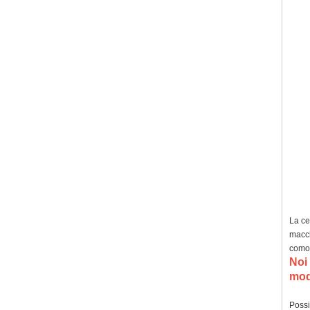
La ce
macch
comod
Noi
modi
Possi