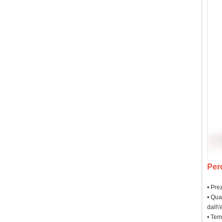
Per
• Prez
• Qua
dall\
• Tem