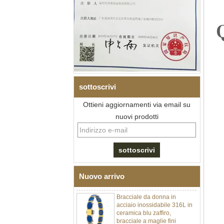
sottoscrivi
Ottieni aggiornamenti via email su
Bracciale da uomo a maglie I
nuovi prodotti
in acciaio inossidabile 304
con zirconi neri in ceramica,
chiusura deployante a
doppia pressione 316L,
bracciale a maglie per
terapia con pietre
magnetiche e germanio
incorporate
Nuovo arrivo
Bracciale da donna in
acciaio inossidabile 316L in
ceramica blu zaffiro,
bracciale a maglie fini
certificato EN1811 con