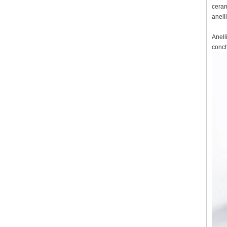
ceram
anell
Anell
conch