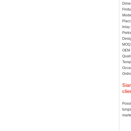
Dimen
Finit
Model
Placc
Inlay
Pietra
Design
MOQ: 
OEM /
Qualit
Tempi
Occas
Ordin
Sia
clie
Possi
tungs
marte