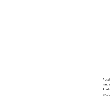
Possi
tungs
Anell
arcob