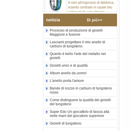
inserto centrale in opale blu
schiacciato con striscia
sintetica in malachite, fede
nuziale da uomo con
notizia
Di più>>
incisione laser interna
personalizzata OEM ODM
fornitura in serie
Processo di produzione di gioielli
Maggiore e fusione
Anello in carburo di
Lasciami progettare il mio anello di
tungsteno con sigillo
carburo di tungsteno.
quadrato nero lucido
all'ingrosso di fabbrica,
Quanto è bello l'arte del metallo nei
intarsio in legno con motivo a
gioielli
croce in conchiglia di
Gioielli unici e di qualità
abalone, anello di
dichiarazione religiosa da
Album anello da uomo!
uomo Incisione interna
personalizzata OEM ODM
L'anello porta l'amore
Fornitura all'
Bande di nozze in carburo di tungsteno
Anello in carburo di
rosso
tungsteno elettrolitico in oro
Come distinguere la qualità dei gioielli
rosa da 8 mm all'ingrosso
del tungsteno
della fabbrica, corda per
chitarra rossa e fede nuziale
Super Edc-Un giocattolo di fascia alta
per uomo a tema musicale
nelle mani del giocatore superiore
con intarsio opale
Gioielli di tungsteno.
schiacciato, incisione laser
interna personalizzata OEM