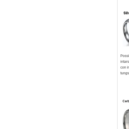
Possi
intar
con i
tungs