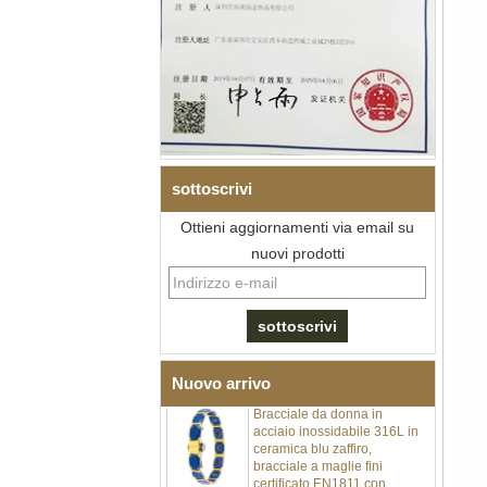
sottoscrivi
Bracciale da uomo a maglie I
Ottieni aggiornamenti via email su
in acciaio inossidabile 304
nuovi prodotti
con zirconi neri in ceramica,
chiusura deployante a
doppia pressione 316L,
bracciale a maglie per
terapia con pietre
magnetiche e germanio
incorporate
Nuovo arrivo
Bracciale da donna in
acciaio inossidabile 316L in
ceramica blu zaffiro,
bracciale a maglie fini
certificato EN1811 con
doppia chiusura a pressione