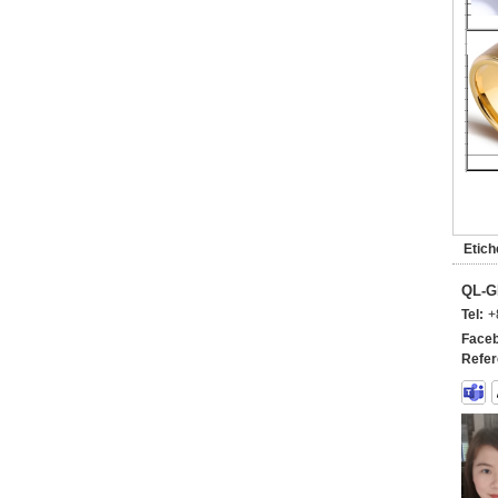
Etich
QL-G
Tel:
+
Faceb
Refer