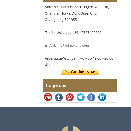
Lasergravur, OEM-ODM-
Adresse: Nummer 38, HongYe North Rd,
Großlieferung
Chang’an Town, DongGuan City,
Herren-I-Links-Armband aus
Guangdong 523855
schwarzem Zirkonoxid-
Keramik-Edelstahl 304,
316L-Doppeldruck-
Telefon:/Whatapp: 86 17727459205
Faltschließe, eingebettetes
Magnet- und
Germaniumstein-Therapie-
E-Mail: info@ql-jewelry.com
Link-Armband
Damenarmband aus
Arbeitstage/-stunden: Mo - So / 9:00 - 20:00
saphirblauem Keramik-
Uhr
Edelstahl 316L, EN1811-
zertifiziertes
Feingliederarmband mit
nahtloser
Folge uns
Doppeldruckschließe
Herrenring aus
gehämmertem, facettiertem
Wolframcarbid, 8 mm
Comfort Fit, geometrisch
strukturierter Ehering für
Männer
Herrenring aus
Wolframkarbid, 8 mm,