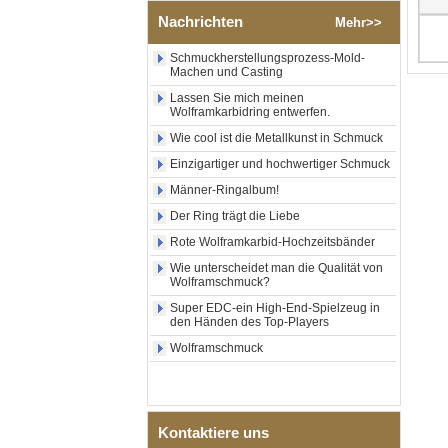
poliertem Silber-
Nachrichten
Mehr>>
Wolframkarbid-Ring,
zentraler Einlage aus
zerkleinertem blauem Opal
Schmuckherstellungsprozess-Mold-
Machen und Casting
mit synthetischem
Malachitstreifen, Herren-
Lassen Sie mich meinen
Ehering, individuelle innere
Wolframkarbidring entwerfen.
Lasergravur, OEM-ODM-
Großlieferung
Wie cool ist die Metallkunst in Schmuck
Einzigartiger und hochwertiger Schmuck
Fabrikgroßhandel mit
schwarzem, poliertem,
Männer-Ringalbum!
quadratischem Siegelring
aus Wolframkarbid,
Der Ring trägt die Liebe
Holzeinlage mit Abalone-
Rote Wolframkarbid-Hochzeitsbänder
Muschel-Kreuzmuster,
religiöser Statement-Ring für
Wie unterscheidet man die Qualität von
Männer, individuelle
Wolframschmuck?
Innengravur, OEM-ODM-
Super EDC-ein High-End-Spielzeug in
Großlieferung
den Händen des Top-Players
Fabrikgroßhandel mit 8 mm
Wolframschmuck
roségoldenem,
galvanisiertem
Wolframcarbid-Ring, roter
Gitarrensaite und Crushed
Opal Inlay mit Musik-
Kontaktiere uns
Themen-Ehering für Männer,
kundenspezifische innere