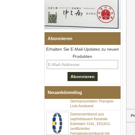
Abonnieren
Erhalten Sie E-Mail-Updates zu neuen
Produkten
Herren-I-Links-Armband aus
schwarzem Zirkonoxid-
Keramik-Edelstahl 304,
316L-Doppeldruck-
Faltschließe, eingebettetes
Neuankömmling
Magnet- und
Germaniumstein-Therapie-
Link-Armband
Damenarmband aus
saphirblauem Keramik-
Pr
Edelstahl 316L, EN1811-
zertifiziertes
Feingliederarmband mit
nahtloser