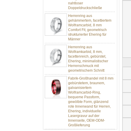
Doppeldruckschließe
Herrenring aus
gehämmertem, facettiertem
Wolframcarbid, 8 mm
Comfort Fit, geometrisch
strukturierter Ehering für
Männer
Herrenring aus
Wolframkarbid, 8 mm,
facettenreich, gebürstet,
Ehering, minimalistischer
Herrenschmuck mit
geometrischem Schnitt
Fabrik-Großhandel mit 8 mm
gebürstetem, braunem,
galvanisiertem
Wolframcarbid-Ring,
bequeme Passform,
gewölbte Form, glänzend
rote Innenwand für Herren,
Ehering, individuelle
Lasergravur auf der
Innenseite, OEM-ODM-
Großlieferung
Fabrikgroßhandel mit 8 mm