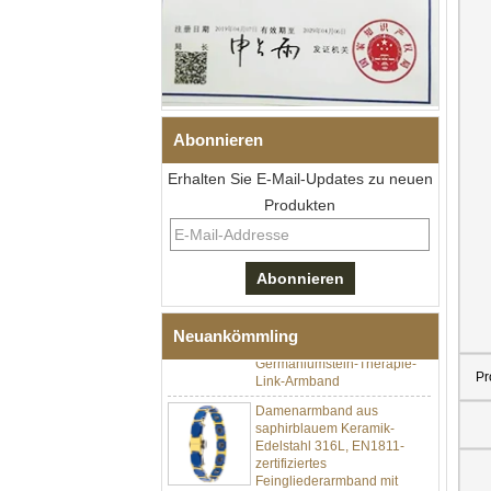
Abonnieren
Erhalten Sie E-Mail-Updates zu neuen
Produkten
Herren-I-Links-Armband aus
schwarzem Zirkonoxid-
Keramik-Edelstahl 304,
316L-Doppeldruck-
Faltschließe, eingebettetes
Neuankömmling
Magnet- und
Germaniumstein-Therapie-
Link-Armband
Pr
Damenarmband aus
saphirblauem Keramik-
Edelstahl 316L, EN1811-
zertifiziertes
Feingliederarmband mit
nahtloser