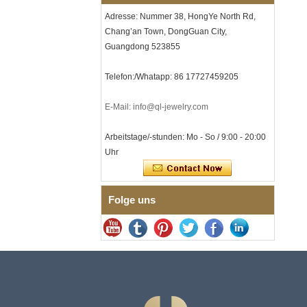
Lasergravur, OEM-ODM-
Adresse: Nummer 38, HongYe North Rd,
Großlieferung
Chang’an Town, DongGuan City,
Herren-I-Links-Armband aus
Guangdong 523855
schwarzem Zirkonoxid-
Keramik-Edelstahl 304,
316L-Doppeldruck-
Telefon:/Whatapp: 86 17727459205
Faltschließe, eingebettetes
Magnet- und
Germaniumstein-Therapie-
E-Mail: info@ql-jewelry.com
Link-Armband
Damenarmband aus
Arbeitstage/-stunden: Mo - So / 9:00 - 20:00
saphirblauem Keramik-
Uhr
Edelstahl 316L, EN1811-
zertifiziertes
Feingliederarmband mit
nahtloser
Folge uns
Doppeldruckschließe
Herrenring aus
gehämmertem, facettiertem
Wolframcarbid, 8 mm
Comfort Fit, geometrisch
strukturierter Ehering für
Männer
Herrenring aus
Wolframkarbid, 8 mm,