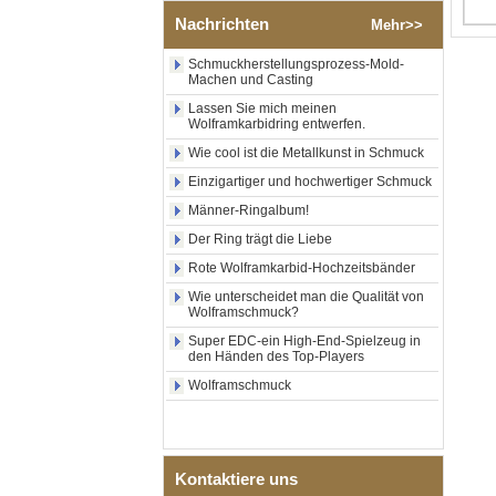
poliertem Silber-
Nachrichten
Mehr>>
Wolframkarbid-Ring,
zentraler Einlage aus
zerkleinertem blauem Opal
Schmuckherstellungsprozess-Mold-
Machen und Casting
mit synthetischem
Malachitstreifen, Herren-
Lassen Sie mich meinen
Ehering, individuelle innere
Wolframkarbidring entwerfen.
Lasergravur, OEM-ODM-
Großlieferung
Wie cool ist die Metallkunst in Schmuck
Einzigartiger und hochwertiger Schmuck
Fabrikgroßhandel mit
schwarzem, poliertem,
Männer-Ringalbum!
quadratischem Siegelring
aus Wolframkarbid,
Der Ring trägt die Liebe
Holzeinlage mit Abalone-
Rote Wolframkarbid-Hochzeitsbänder
Muschel-Kreuzmuster,
religiöser Statement-Ring für
Wie unterscheidet man die Qualität von
Männer, individuelle
Wolframschmuck?
Innengravur, OEM-ODM-
Super EDC-ein High-End-Spielzeug in
Großlieferung
den Händen des Top-Players
Fabrikgroßhandel mit 8 mm
Wolframschmuck
roségoldenem,
galvanisiertem
Wolframcarbid-Ring, roter
Gitarrensaite und Crushed
Opal Inlay mit Musik-
Kontaktiere uns
Themen-Ehering für Männer,
kundenspezifische innere