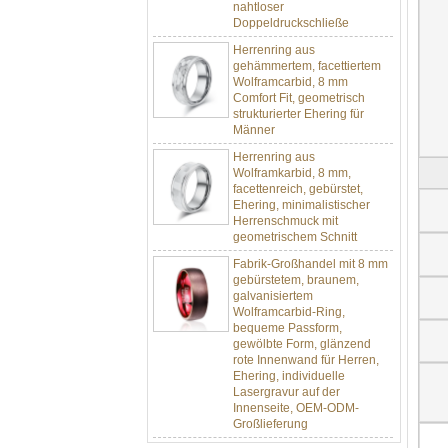
Doppeldruckschließe
Herrenring aus
gehämmertem, facettiertem
Wolframcarbid, 8 mm
Comfort Fit, geometrisch
strukturierter Ehering für
Männer
Herrenring aus
Wolframkarbid, 8 mm,
facettenreich, gebürstet,
Ehering, minimalistischer
Herrenschmuck mit
geometrischem Schnitt
Fabrik-Großhandel mit 8 mm
gebürstetem, braunem,
galvanisiertem
Wolframcarbid-Ring,
bequeme Passform,
gewölbte Form, glänzend
rote Innenwand für Herren,
Ehering, individuelle
Lasergravur auf der
Innenseite, OEM-ODM-
Großlieferung
Fabrikgroßhandel mit 8 mm