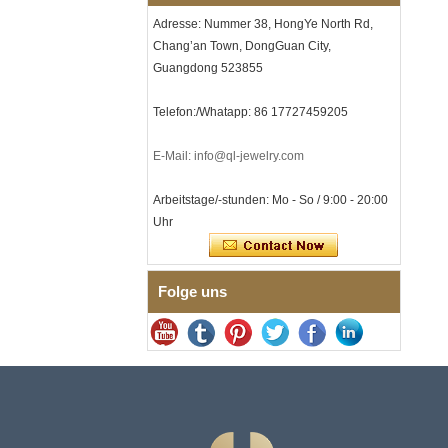
Großlieferung
Adresse: Nummer 38, HongYe North Rd,
Herren-I-Links-Armband aus
Chang’an Town, DongGuan City,
schwarzem Zirkonoxid-
Keramik-Edelstahl 304,
Guangdong 523855
316L-Doppeldruck-
Faltschließe, eingebettetes
Telefon:/Whatapp: 86 17727459205
Magnet- und
Germaniumstein-Therapie-
Link-Armband
E-Mail: info@ql-jewelry.com
Damenarmband aus
saphirblauem Keramik-
Arbeitstage/-stunden: Mo - So / 9:00 - 20:00
Edelstahl 316L, EN1811-
Uhr
zertifiziertes
Feingliederarmband mit
nahtloser
Doppeldruckschließe
Folge uns
Herrenring aus
gehämmertem, facettiertem
Wolframcarbid, 8 mm
Comfort Fit, geometrisch
strukturierter Ehering für
Männer
Herrenring aus
Wolframkarbid, 8 mm,
facettenreich, gebürstet,