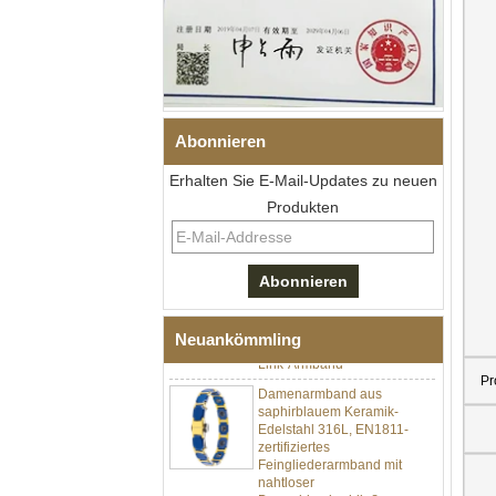
Abonnieren
Erhalten Sie E-Mail-Updates zu neuen
Produkten
Herren-I-Links-Armband aus
schwarzem Zirkonoxid-
Keramik-Edelstahl 304,
316L-Doppeldruck-
Faltschließe, eingebettetes
Magnet- und
Germaniumstein-Therapie-
Neuankömmling
Link-Armband
Damenarmband aus
Pr
saphirblauem Keramik-
Edelstahl 316L, EN1811-
zertifiziertes
Feingliederarmband mit
nahtloser
Doppeldruckschließe