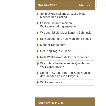
Wolframkarbid-Ring,
zentraler Einlage aus
Nachrichten
Mehr>>
zerkleinertem blauem Opal
mit synthetischem
Schmuckherstellungsprozess-Mold-
Malachitstreifen, Herren-
Machen und Casting
Ehering, individuelle innere
Lassen Sie mich meinen
Lasergravur, OEM-ODM-
Wolframkarbidring entwerfen.
Großlieferung
Wie cool ist die Metallkunst in Schmuck
Fabrikgroßhandel mit
schwarzem, poliertem,
Einzigartiger und hochwertiger Schmuck
quadratischem Siegelring
aus Wolframkarbid,
Männer-Ringalbum!
Holzeinlage mit Abalone-
Der Ring trägt die Liebe
Muschel-Kreuzmuster,
religiöser Statement-Ring für
Rote Wolframkarbid-Hochzeitsbänder
Männer, individuelle
Wie unterscheidet man die Qualität von
Innengravur, OEM-ODM-
Wolframschmuck?
Großlieferung
Super EDC-ein High-End-Spielzeug in
Fabrikgroßhandel mit 8 mm
den Händen des Top-Players
roségoldenem,
galvanisiertem
Wolframschmuck
Wolframcarbid-Ring, roter
Gitarrensaite und Crushed
Opal Inlay mit Musik-
Themen-Ehering für Männer,
kundenspezifische innere
Kontaktiere uns
Lasergravur, OEM-ODM-