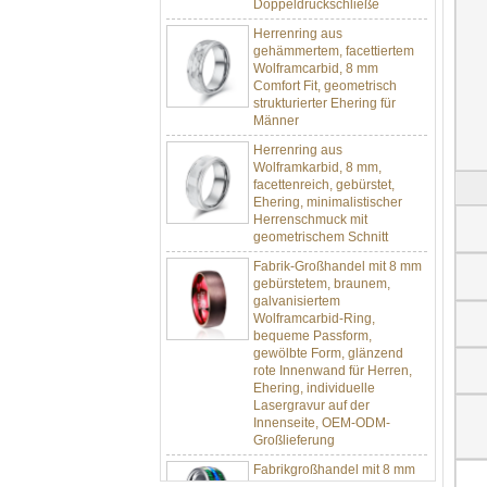
Herrenring aus
gehämmertem, facettiertem
Wolframcarbid, 8 mm
Comfort Fit, geometrisch
strukturierter Ehering für
Männer
Herrenring aus
Wolframkarbid, 8 mm,
facettenreich, gebürstet,
Ehering, minimalistischer
Herrenschmuck mit
geometrischem Schnitt
Fabrik-Großhandel mit 8 mm
gebürstetem, braunem,
galvanisiertem
Wolframcarbid-Ring,
bequeme Passform,
gewölbte Form, glänzend
rote Innenwand für Herren,
Ehering, individuelle
Lasergravur auf der
Innenseite, OEM-ODM-
Großlieferung
Fabrikgroßhandel mit 8 mm
poliertem Silber-