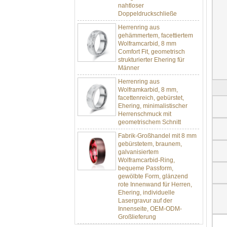
Doppeldruckschließe
Herrenring aus
gehämmertem, facettiertem
Wolframcarbid, 8 mm
Comfort Fit, geometrisch
strukturierter Ehering für
Männer
Herrenring aus
Wolframkarbid, 8 mm,
facettenreich, gebürstet,
Ehering, minimalistischer
Herrenschmuck mit
geometrischem Schnitt
Fabrik-Großhandel mit 8 mm
gebürstetem, braunem,
galvanisiertem
Wolframcarbid-Ring,
bequeme Passform,
gewölbte Form, glänzend
rote Innenwand für Herren,
Ehering, individuelle
Lasergravur auf der
Innenseite, OEM-ODM-
Großlieferung
Fabrikgroßhandel mit 8 mm