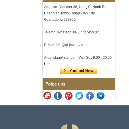
Lasergravur, OEM-ODM-
Adresse: Nummer 38, HongYe North Rd,
Großlieferung
Chang’an Town, DongGuan City,
Herren-I-Links-Armband aus
Guangdong 523855
schwarzem Zirkonoxid-
Keramik-Edelstahl 304,
316L-Doppeldruck-
Telefon:/Whatapp: 86 17727459205
Faltschließe, eingebettetes
Magnet- und
Germaniumstein-Therapie-
E-Mail: info@ql-jewelry.com
Link-Armband
Damenarmband aus
Arbeitstage/-stunden: Mo - So / 9:00 - 20:00
saphirblauem Keramik-
Uhr
Edelstahl 316L, EN1811-
zertifiziertes
Feingliederarmband mit
nahtloser
Folge uns
Doppeldruckschließe
Herrenring aus
gehämmertem, facettiertem
Wolframcarbid, 8 mm
Comfort Fit, geometrisch
strukturierter Ehering für
Männer
Herrenring aus
Wolframkarbid, 8 mm,