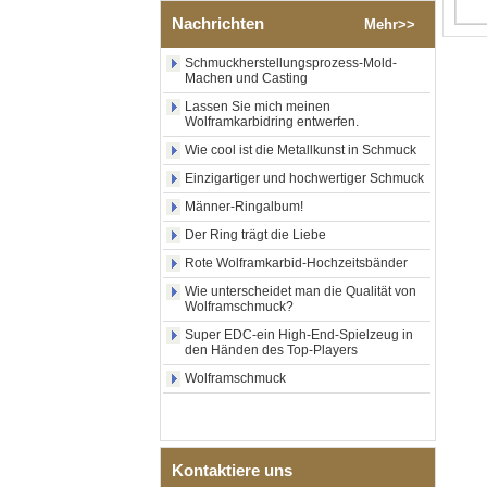
poliertem Silber-
Nachrichten
Mehr>>
Wolframkarbid-Ring,
zentraler Einlage aus
zerkleinertem blauem Opal
Schmuckherstellungsprozess-Mold-
Machen und Casting
mit synthetischem
Malachitstreifen, Herren-
Lassen Sie mich meinen
Ehering, individuelle innere
Wolframkarbidring entwerfen.
Lasergravur, OEM-ODM-
Großlieferung
Wie cool ist die Metallkunst in Schmuck
Einzigartiger und hochwertiger Schmuck
Fabrikgroßhandel mit
schwarzem, poliertem,
Männer-Ringalbum!
quadratischem Siegelring
aus Wolframkarbid,
Der Ring trägt die Liebe
Holzeinlage mit Abalone-
Rote Wolframkarbid-Hochzeitsbänder
Muschel-Kreuzmuster,
religiöser Statement-Ring für
Wie unterscheidet man die Qualität von
Männer, individuelle
Wolframschmuck?
Innengravur, OEM-ODM-
Super EDC-ein High-End-Spielzeug in
Großlieferung
den Händen des Top-Players
Fabrikgroßhandel mit 8 mm
Wolframschmuck
roségoldenem,
galvanisiertem
Wolframcarbid-Ring, roter
Gitarrensaite und Crushed
Opal Inlay mit Musik-
Kontaktiere uns
Themen-Ehering für Männer,
kundenspezifische innere