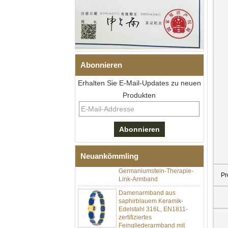
Abonnieren
Erhalten Sie E-Mail-Updates zu neuen
Produkten
Herren-I-Links-Armband aus
schwarzem Zirkonoxid-
Keramik-Edelstahl 304,
316L-Doppeldruck-
Faltschließe, eingebettetes
Neuankömmling
Magnet- und
Germaniumstein-Therapie-
Link-Armband
Pr
Damenarmband aus
saphirblauem Keramik-
Edelstahl 316L, EN1811-
zertifiziertes
Feingliederarmband mit
nahtloser