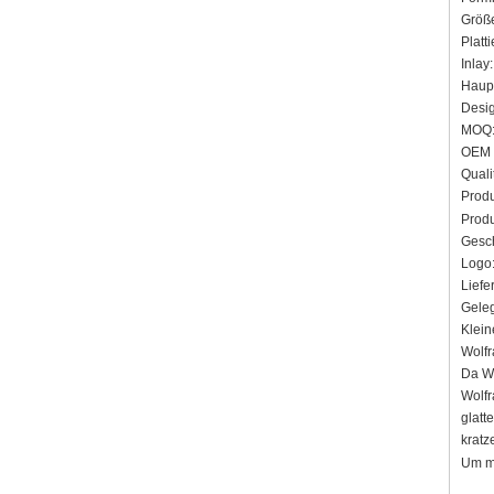
Größe
Platt
Inlay
Haupt
Desig
MOQ: 
OEM /
Quali
Produ
Prod
Gesch
Logo:
Liefe
Geleg
Klein
Wolfr
Da Wo
Wolfr
glatt
kratz
Um me