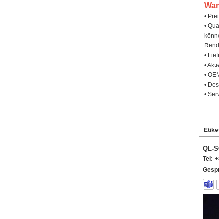
War
• Pre
• Qua
könne
Rendi
• Lie
• Akt
• OEM
• Des
• Ser
Etiket
QL-
Tel:
+
Gespr