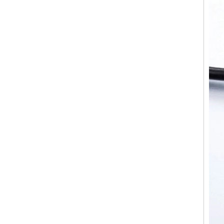
Ehering, minimalistischer
Herrenschmuck mit
geometrischem Schnitt
Fabrik-Großhandel mit 8 mm
gebürstetem, braunem,
galvanisiertem
Wolframcarbid-Ring,
bequeme Passform,
gewölbte Form, glänzend
rote Innenwand für Herren,
Ehering, individuelle
Lasergravur auf der
Innenseite, OEM-ODM-
Großlieferung
Fabrikgroßhandel mit 8 mm
poliertem Silber-
Wolframkarbid-Ring,
zentraler Einlage aus
zerkleinertem blauem Opal
mit synthetischem
Malachitstreifen, Herren-
Ehering, individuelle innere
Lasergravur, OEM-ODM-
Großlieferung
Fabrikgroßhandel mit
schwarzem, poliertem,