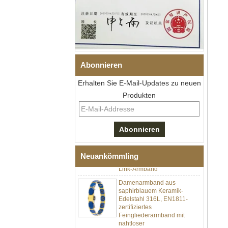
Abonnieren
Erhalten Sie E-Mail-Updates zu neuen
Produkten
Herren-I-Links-Armband aus
schwarzem Zirkonoxid-
Keramik-Edelstahl 304,
316L-Doppeldruck-
Faltschließe, eingebettetes
Magnet- und
Germaniumstein-Therapie-
Neuankömmling
Link-Armband
Damenarmband aus
saphirblauem Keramik-
Edelstahl 316L, EN1811-
zertifiziertes
Feingliederarmband mit
nahtloser
Doppeldruckschließe