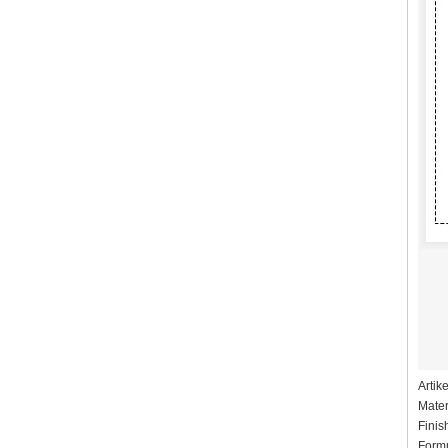
Artik
Mater
Finis
Form