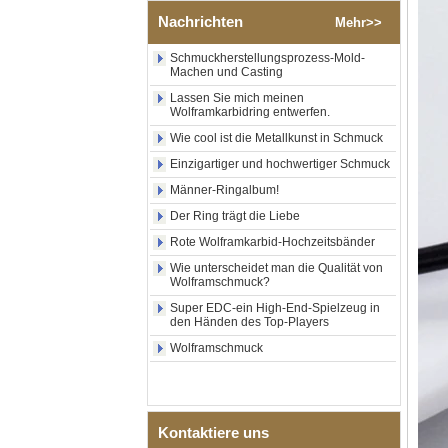
zentraler Einlage aus
Nachrichten
Mehr>>
zerkleinertem blauem Opal
mit synthetischem
Schmuckherstellungsprozess-Mold-
Malachitstreifen, Herren-
Machen und Casting
Ehering, individuelle innere
Lasergravur, OEM-ODM-
Lassen Sie mich meinen
Wolframkarbidring entwerfen.
Großlieferung
Wie cool ist die Metallkunst in Schmuck
Fabrikgroßhandel mit
schwarzem, poliertem,
Einzigartiger und hochwertiger Schmuck
quadratischem Siegelring
aus Wolframkarbid,
Männer-Ringalbum!
Holzeinlage mit Abalone-
Der Ring trägt die Liebe
Muschel-Kreuzmuster,
religiöser Statement-Ring für
Rote Wolframkarbid-Hochzeitsbänder
Männer, individuelle
Innengravur, OEM-ODM-
Wie unterscheidet man die Qualität von
Wolframschmuck?
Großlieferung
Super EDC-ein High-End-Spielzeug in
Fabrikgroßhandel mit 8 mm
den Händen des Top-Players
roségoldenem,
galvanisiertem
Wolframschmuck
Wolframcarbid-Ring, roter
Gitarrensaite und Crushed
Opal Inlay mit Musik-
Themen-Ehering für Männer,
kundenspezifische innere
Kontaktiere uns
Lasergravur, OEM-ODM-