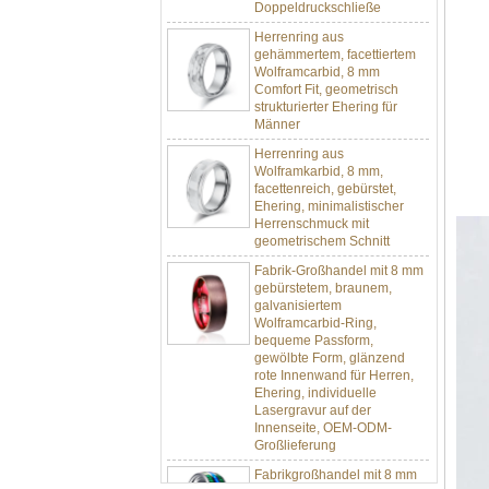
Herrenring aus
gehämmertem, facettiertem
Wolframcarbid, 8 mm
Comfort Fit, geometrisch
strukturierter Ehering für
Männer
Herrenring aus
Wolframkarbid, 8 mm,
facettenreich, gebürstet,
Ehering, minimalistischer
Herrenschmuck mit
geometrischem Schnitt
Fabrik-Großhandel mit 8 mm
gebürstetem, braunem,
galvanisiertem
Wolframcarbid-Ring,
bequeme Passform,
gewölbte Form, glänzend
rote Innenwand für Herren,
Ehering, individuelle
Lasergravur auf der
Innenseite, OEM-ODM-
Großlieferung
Fabrikgroßhandel mit 8 mm
poliertem Silber-
Wolframkarbid-Ring,