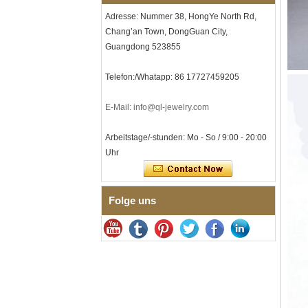
Großlieferung
Adresse: Nummer 38, HongYe North Rd,
Herren-I-Links-Armband aus
Chang’an Town, DongGuan City,
schwarzem Zirkonoxid-
Keramik-Edelstahl 304,
Guangdong 523855
316L-Doppeldruck-
Faltschließe, eingebettetes
Telefon:/Whatapp: 86 17727459205
Magnet- und
Germaniumstein-Therapie-
Link-Armband
E-Mail: info@ql-jewelry.com
Damenarmband aus
saphirblauem Keramik-
Arbeitstage/-stunden: Mo - So / 9:00 - 20:00
Edelstahl 316L, EN1811-
zertifiziertes
Uhr
Feingliederarmband mit
nahtloser
Doppeldruckschließe
Folge uns
Herrenring aus
gehämmertem, facettiertem
Wolframcarbid, 8 mm
Comfort Fit, geometrisch
strukturierter Ehering für
Männer
Herrenring aus
Wolframkarbid, 8 mm,
facettenreich, gebürstet,