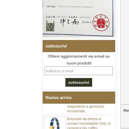
sottoscrivi
Ottieni aggiornamenti via email su
nuovi prodotti
Bracciale da uomo a maglie I
in acciaio inossidabile 304
con zirconi neri in ceramica,
chiusura deployante a
doppia pressione 316L,
bracciale a maglie per
Nuovo arrivo
terapia con pietre
magnetiche e germanio
incorporate
Res
Bracciale da donna in
acciaio inossidabile 316L in
ceramica blu zaffiro,
bracciale a maglie fini