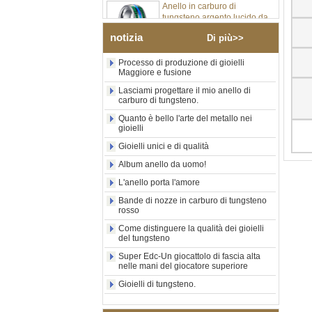
tungsteno argento lucido da
8 mm all'ingrosso di fabbrica,
inserto centrale in opale blu
notizia
Di più>>
schiacciato con striscia
sintetica in malachite, fede
Processo di produzione di gioielli
nuziale da uomo con
Maggiore e fusione
incisione laser interna
personalizzata OEM ODM
Lasciami progettare il mio anello di
fornitura in serie
carburo di tungsteno.
Anello in carburo di
Quanto è bello l'arte del metallo nei
tungsteno con sigillo
gioielli
quadrato nero lucido
Gioielli unici e di qualità
all'ingrosso di fabbrica,
intarsio in legno con motivo a
Album anello da uomo!
croce in conchiglia di
L'anello porta l'amore
abalone, anello di
dichiarazione religiosa da
Bande di nozze in carburo di tungsteno
uomo Incisione interna
rosso
personalizzata OEM ODM
Fornitura all'
Come distinguere la qualità dei gioielli
del tungsteno
Anello in carburo di
Super Edc-Un giocattolo di fascia alta
tungsteno elettrolitico in oro
nelle mani del giocatore superiore
rosa da 8 mm all'ingrosso
della fabbrica, corda per
Gioielli di tungsteno.
chitarra rossa e fede nuziale
per uomo a tema musicale