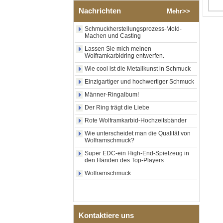
poliertem Silber-
Nachrichten
Mehr>>
Wolframkarbid-Ring,
zentraler Einlage aus
zerkleinertem blauem Opal
Schmuckherstellungsprozess-Mold-
Machen und Casting
mit synthetischem
Malachitstreifen, Herren-
Lassen Sie mich meinen
Ehering, individuelle innere
Wolframkarbidring entwerfen.
Lasergravur, OEM-ODM-
Großlieferung
Wie cool ist die Metallkunst in Schmuck
Einzigartiger und hochwertiger Schmuck
Fabrikgroßhandel mit
schwarzem, poliertem,
Männer-Ringalbum!
quadratischem Siegelring
aus Wolframkarbid,
Der Ring trägt die Liebe
Holzeinlage mit Abalone-
Rote Wolframkarbid-Hochzeitsbänder
Muschel-Kreuzmuster,
religiöser Statement-Ring für
Wie unterscheidet man die Qualität von
Männer, individuelle
Wolframschmuck?
Innengravur, OEM-ODM-
Super EDC-ein High-End-Spielzeug in
Großlieferung
den Händen des Top-Players
Fabrikgroßhandel mit 8 mm
Wolframschmuck
roségoldenem,
galvanisiertem
Wolframcarbid-Ring, roter
Gitarrensaite und Crushed
Opal Inlay mit Musik-
Kontaktiere uns
Themen-Ehering für Männer,
kundenspezifische innere