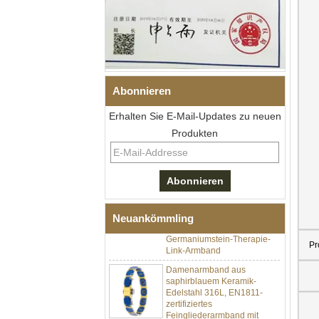
Abonnieren
Erhalten Sie E-Mail-Updates zu neuen
Produkten
Herren-I-Links-Armband aus
schwarzem Zirkonoxid-
Keramik-Edelstahl 304,
316L-Doppeldruck-
Faltschließe, eingebettetes
Neuankömmling
Magnet- und
Germaniumstein-Therapie-
Link-Armband
Pr
Damenarmband aus
saphirblauem Keramik-
Edelstahl 316L, EN1811-
zertifiziertes
Feingliederarmband mit
nahtloser