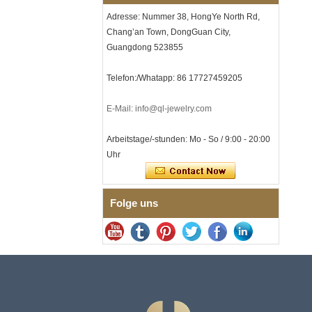
Lasergravur, OEM-ODM-
Adresse: Nummer 38, HongYe North Rd,
Großlieferung
Chang’an Town, DongGuan City,
Herren-I-Links-Armband aus
Guangdong 523855
schwarzem Zirkonoxid-
Keramik-Edelstahl 304,
316L-Doppeldruck-
Telefon:/Whatapp: 86 17727459205
Faltschließe, eingebettetes
Magnet- und
Germaniumstein-Therapie-
E-Mail: info@ql-jewelry.com
Link-Armband
Damenarmband aus
Arbeitstage/-stunden: Mo - So / 9:00 - 20:00
saphirblauem Keramik-
Uhr
Edelstahl 316L, EN1811-
zertifiziertes
Feingliederarmband mit
nahtloser
Folge uns
Doppeldruckschließe
Herrenring aus
gehämmertem, facettiertem
Wolframcarbid, 8 mm
Comfort Fit, geometrisch
strukturierter Ehering für
Männer
Herrenring aus
Wolframkarbid, 8 mm,