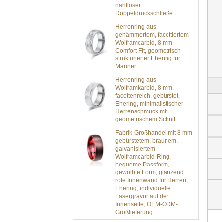
Doppeldruckschließe
Herrenring aus
gehämmertem, facettiertem
Wolframcarbid, 8 mm
Comfort Fit, geometrisch
strukturierter Ehering für
Männer
Herrenring aus
Wolframkarbid, 8 mm,
facettenreich, gebürstet,
Ehering, minimalistischer
Herrenschmuck mit
geometrischem Schnitt
Fabrik-Großhandel mit 8 mm
gebürstetem, braunem,
galvanisiertem
Wolframcarbid-Ring,
bequeme Passform,
gewölbte Form, glänzend
rote Innenwand für Herren,
Ehering, individuelle
Lasergravur auf der
Innenseite, OEM-ODM-
Großlieferung
Fabrikgroßhandel mit 8 mm