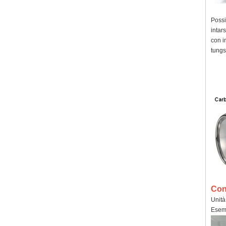
Possi
intar
con i
tungs
Con
Unità
Esemp