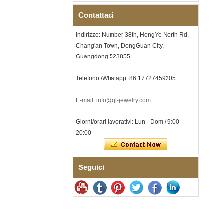
ODM fornitura in
Contattaci
Bracciale da uomo a maglie I
in acciaio inossidabile 304
Indirizzo: Number 38th, HongYe North Rd,
con zirconi neri in ceramica,
chiusura deployante a
Chang'an Town, DongGuan City,
doppia pressione 316L,
Guangdong 523855
bracciale a maglie per
terapia con pietre
magnetiche e germanio
Telefono:/Whatapp: 86 17727459205
incorporate
Bracciale da donna in
E-mail: info@ql-jewelry.com
acciaio inossidabile 316L in
ceramica blu zaffiro,
bracciale a maglie fini
Giorni/orari lavorativi: Lun - Dom / 9:00 -
certificato EN1811 con
20:00
doppia chiusura a pressione
senza soluzione di continuità
Anello da uomo in carburo di
tungsteno sfaccettato
Seguici
martellato, fede nuziale da
uomo con texture geometrica
dalla vestibilità comoda da 8
mm
Anello da uomo in carburo di
tungsteno, fede nuziale