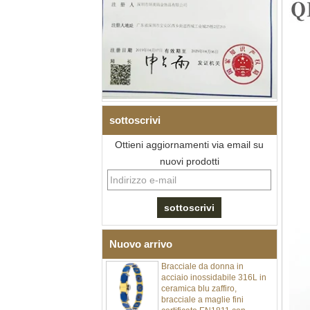
sottoscrivi
Ottieni aggiornamenti via email su
Bracciale da uomo a maglie I
in acciaio inossidabile 304
nuovi prodotti
con zirconi neri in ceramica,
chiusura deployante a
doppia pressione 316L,
bracciale a maglie per
terapia con pietre
magnetiche e germanio
incorporate
Nuovo arrivo
Bracciale da donna in
acciaio inossidabile 316L in
ceramica blu zaffiro,
bracciale a maglie fini
certificato EN1811 con
doppia chiusura a pressione