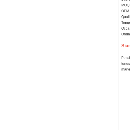
MOQ: 
OEM /
Qualit
Tempi
Occas
Ordin
Sia
Possi
tungs
marte