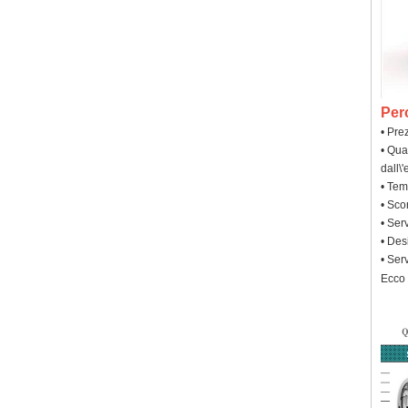
Per
• Prez
• Qua
dall\
• Tem
• Sco
• Ser
• Des
• Ser
Ecco 