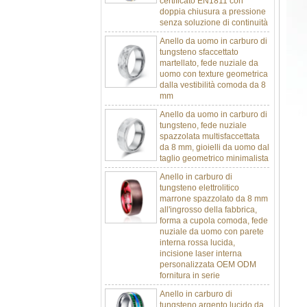
senza soluzione di continuità
Anello da uomo in carburo di
tungsteno sfaccettato
martellato, fede nuziale da
uomo con texture geometrica
dalla vestibilità comoda da 8
mm
Anello da uomo in carburo di
tungsteno, fede nuziale
spazzolata multisfaccettata
da 8 mm, gioielli da uomo dal
taglio geometrico minimalista
Anello in carburo di
tungsteno elettrolitico
marrone spazzolato da 8 mm
all'ingrosso della fabbrica,
forma a cupola comoda, fede
nuziale da uomo con parete
interna rossa lucida,
incisione laser interna
personalizzata OEM ODM
fornitura in serie
Anello in carburo di
tungsteno argento lucido da
8 mm all'ingrosso di fabbrica,