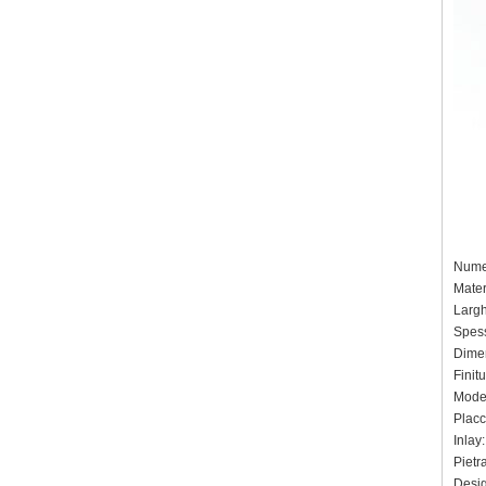
Numer
Mater
Larg
Spess
Dimen
Finitu
Model
Placc
Inlay:
Pietr
Design