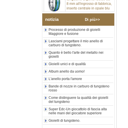
inserto centrale in opale blu
schiacciato con striscia
sintetica in malachite, fede
nuziale da uomo con
notizia
Di più>>
incisione laser interna
personalizzata OEM ODM
fornitura in serie
Processo di produzione di gioielli
Maggiore e fusione
Anello in carburo di
Lasciami progettare il mio anello di
tungsteno con sigillo
carburo di tungsteno.
quadrato nero lucido
all'ingrosso di fabbrica,
Quanto è bello l'arte del metallo nei
intarsio in legno con motivo a
gioielli
croce in conchiglia di
Gioielli unici e di qualità
abalone, anello di
dichiarazione religiosa da
Album anello da uomo!
uomo Incisione interna
personalizzata OEM ODM
L'anello porta l'amore
Fornitura all'
Bande di nozze in carburo di tungsteno
rosso
Anello in carburo di
tungsteno elettrolitico in oro
Come distinguere la qualità dei gioielli
rosa da 8 mm all'ingrosso
del tungsteno
della fabbrica, corda per
chitarra rossa e fede nuziale
Super Edc-Un giocattolo di fascia alta
nelle mani del giocatore superiore
per uomo a tema musicale
con intarsio opale
Gioielli di tungsteno.
schiacciato, incisione laser
interna personalizzata OEM