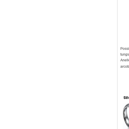
Possi
tungs
Anell
arcob