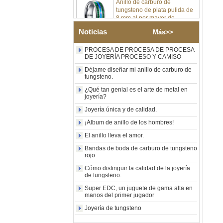
tungsteno de plata pulida de
8 mm al por mayor de
fábrica, incrustación central
de ópalo azul triturado con
Noticias
Más>>
tira de malaquita sintética,
alianza de boda para
hombres Grabado láser
PROCESA DE PROCESA DE PROCESA
interno personalizado OEM
DE JOYERÍA PROCESO Y CAMISO
ODM suministro a granel
Déjame diseñar mi anillo de carburo de
tungsteno.
Anillo de carburo de
tungsteno con sello
¿Qué tan genial es el arte de metal en
cuadrado pulido negro al por
joyería?
mayor de fábrica,
Joyería única y de calidad.
incrustación de madera con
patrón de cruz de concha de
¡Álbum de anillo de los hombres!
abulón, anillo de declaración
religiosa para hombres
El anillo lleva el amor.
Grabado interior
Bandas de boda de carburo de tungsteno
personalizado OEM ODM
rojo
suministro a gr
Cómo distinguir la calidad de la joyería
Anillo de carburo de
de tungsteno.
tungsteno electrochapado en
oro rosa de 8 mm al por
Super EDC, un juguete de gama alta en
mayor de fábrica, cuerda de
manos del primer jugador
guitarra roja e incrustaciones
Joyería de tungsteno
de ópalo triturado Alianza de
boda para hombres con