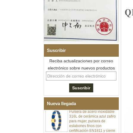
Suscribir
Pulsera de eslabones I de
Reciba actualizaciones por correo
acero inoxidable 304 de
electrónico sobre nuevos productos
cerámica con circonita negra
para hombre, cierre
desplegable de doble
empuje 316L, pulsera de
eslabones de terapia con
piedras magnéticas y de
germanio incrustadas
Nueva llegada
Pulsera de acero inoxidable
316L de cerámica azul zafiro
para mujer, pulsera de
eslabones finos con
certificación EN1811 y cierre
de doble presión sin costuras