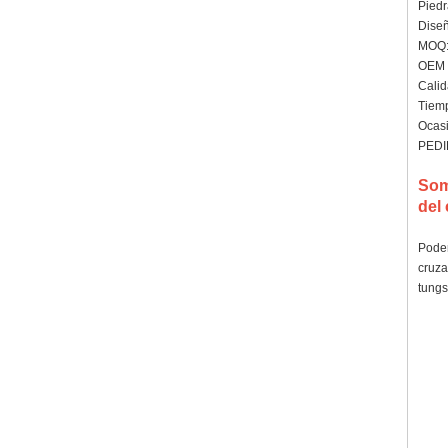
Piedr
Diseñ
MOQ:
OEM /
Calid
Tiemp
Ocasi
PEDI
Som
del 
Podem
cruza
tungs