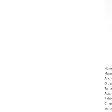
Númer
Mater
Anch
Groso
Tamañ
Acaba
Patró
Chap
Incru