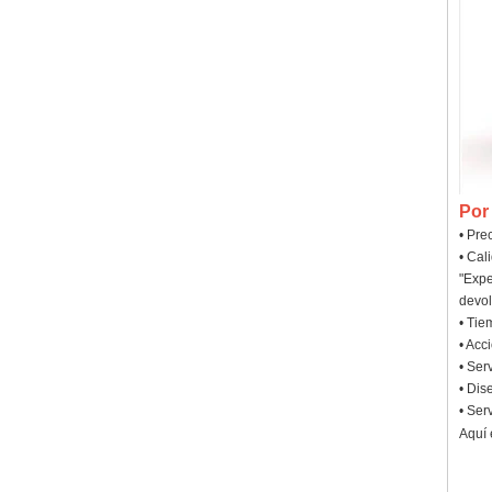
Por
• Pre
• Cal
"Expe
devol
• Tie
• Acc
• Ser
• Dis
• Ser
Aquí 