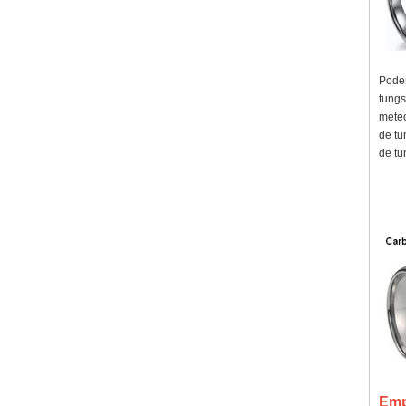
Podem
tungs
meteo
de tu
de tu
Emp