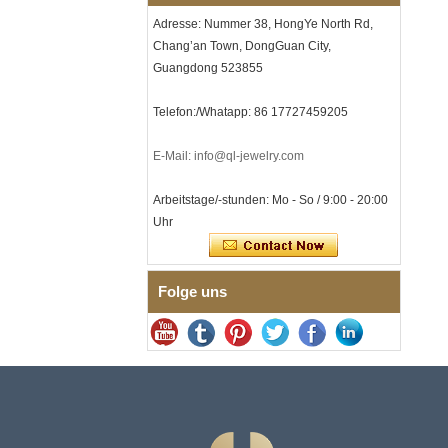
kundenspezifische innere
Lasergravur, OEM-ODM-
Adresse: Nummer 38, HongYe North Rd,
Großlieferung
Chang’an Town, DongGuan City,
Herren-I-Links-Armband aus
Guangdong 523855
schwarzem Zirkonoxid-
Keramik-Edelstahl 304,
316L-Doppeldruck-
Telefon:/Whatapp: 86 17727459205
Faltschließe, eingebettetes
Magnet- und
E-Mail: info@ql-jewelry.com
Germaniumstein-Therapie-
Link-Armband
Arbeitstage/-stunden: Mo - So / 9:00 - 20:00
Damenarmband aus
saphirblauem Keramik-
Uhr
Edelstahl 316L, EN1811-
zertifiziertes
Feingliederarmband mit
nahtloser
Folge uns
Doppeldruckschließe
Herrenring aus
gehämmertem, facettiertem
Wolframcarbid, 8 mm
Comfort Fit, geometrisch
strukturierter Ehering für
Männer
Herrenring aus
Wolframkarbid, 8 mm,