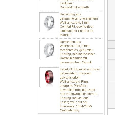
Doppeldruckschließe
Herrenring aus
gehämmertem, facettiertem
Wolframcarbid, 8 mm
Comfort Fit, geometrisch
strukturierter Ehering für
Männer
Herrenring aus
Wolframkarbid, 8 mm,
facettenreich, gebürstet,
Ehering, minimalistischer
Herrenschmuck mit
geometrischem Schnitt
Fabrik-Großhandel mit 8 mm
gebürstetem, braunem,
galvanisiertem
Wolframcarbid-Ring,
bequeme Passform,
gewölbte Form, glänzend
rote Innenwand für Herren,
Ehering, individuelle
Lasergravur auf der
Innenseite, OEM-ODM-
Großlieferung
Fabrikgroßhandel mit 8 mm