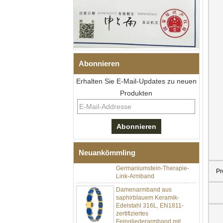
Abonnieren
Erhalten Sie E-Mail-Updates zu neuen
Produkten
Herren-I-Links-Armband aus
schwarzem Zirkonoxid-
Keramik-Edelstahl 304,
316L-Doppeldruck-
Faltschließe, eingebettetes
Neuankömmling
Magnet- und
Germaniumstein-Therapie-
Link-Armband
Pr
Damenarmband aus
saphirblauem Keramik-
Edelstahl 316L, EN1811-
zertifiziertes
Feingliederarmband mit
nahtloser