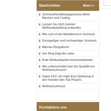
poliertem Silber-
Nachrichten
Mehr>>
Wolframkarbid-Ring,
zentraler Einlage aus
Schmuckherstellungsprozess-Mold-
zerkleinertem blauem Opal
Machen und Casting
mit synthetischem
Malachitstreifen, Herren-
Lassen Sie mich meinen
Ehering, individuelle innere
Wolframkarbidring entwerfen.
Lasergravur, OEM-ODM-
Wie cool ist die Metallkunst in Schmuck
Großlieferung
Einzigartiger und hochwertiger Schmuck
Fabrikgroßhandel mit
schwarzem, poliertem,
Männer-Ringalbum!
quadratischem Siegelring
aus Wolframkarbid,
Der Ring trägt die Liebe
Holzeinlage mit Abalone-
Rote Wolframkarbid-Hochzeitsbänder
Muschel-Kreuzmuster,
religiöser Statement-Ring für
Wie unterscheidet man die Qualität von
Männer, individuelle
Wolframschmuck?
Innengravur, OEM-ODM-
Super EDC-ein High-End-Spielzeug in
Großlieferung
den Händen des Top-Players
Fabrikgroßhandel mit 8 mm
Wolframschmuck
roségoldenem,
galvanisiertem
Wolframcarbid-Ring, roter
Gitarrensaite und Crushed
Opal Inlay mit Musik-
Kontaktiere uns
Themen-Ehering für Männer,