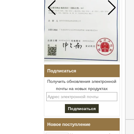
Подписаться
Получить обновления электронной
почты на новых продуктах
Мужское кованое граненое
кольцо из карбида
вольфрама, обручальное
кольцо с удобной посадкой
и геометрической
Новое поступление
текстурой, 8 мм для мужчин
Мужское кольцо из карбида