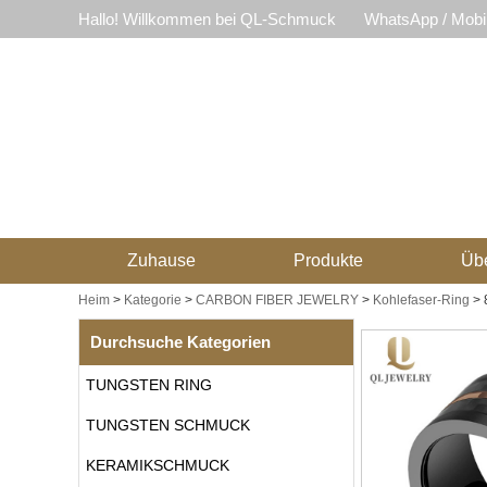
Hallo! Willkommen bei QL-Schmuck
WhatsApp / Mobi
Zuhause
Produkte
Üb
Heim
>
Kategorie
>
CARBON FIBER JEWELRY
>
Kohlefaser-Ring
>
Durchsuche Kategorien
TUNGSTEN RING
TUNGSTEN SCHMUCK
KERAMIKSCHMUCK