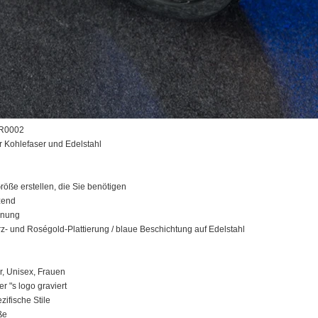
BR0002
r Kohlefaser und Edelstahl
röße erstellen, die Sie benötigen
nzend
hnung
rz- und Roségold-Plattierung / blaue Beschichtung auf Edelstahl
, Unisex, Frauen
r "s logo graviert
ifische Stile
ße