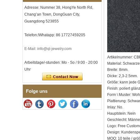
Herren-I-Links-Armband aus
Adresse: Nummer 38, HongYe North Rd,
schwarzem Zirkonoxid-
Chang’an Town, DongGuan City,
Keramik-Edelstahl 304,
316L-Doppeldruck-
Guangdong 523855
Faltschließe, eingebettetes
Magnet- und
Telefon:/Whatapp: 86 17727459205
Germaniumstein-Therapie-
Link-Armband
E-Mail: info@ql-jewelry.com
Damenarmband aus
saphirblauem Keramik-
Artikelnummer: C
Edelstahl 316L, EN1811-
Arbeitstage/-stunden: Mo - So / 9:00 - 20:00
Material: Schwarze
zertifiziertes
Uhr
Feingliederarmband mit
Breite: 8mm.
nahtloser
Dicke: 2,3-2.5mm.
Doppeldruckschließe
Größe: kann jede G
Herrenring aus
Finish: poliert glä
Folge uns
gehämmertem, facettiertem
Form \ Muster: Wo
Wolframcarbid, 8 mm
Plattierung: Schwa
Comfort Fit, geometrisch
Inlay: No.
strukturierter Ehering für
Männer
Hauptstein: Nein
Geschlecht: Männer
Herrenring aus
Logo: Free Custome
Wolframkarbid, 8 mm,
facettenreich, gebürstet,
Design: Kundenspez
Ehering, minimalistischer
MOQ: 10 teile / grö