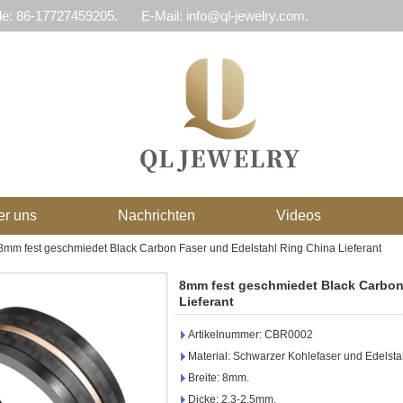
le: 86-17727459205.
E-Mail: info@ql-jewelry.com.
er uns
Nachrichten
Videos
8mm fest geschmiedet Black Carbon Faser und Edelstahl Ring China Lieferant
8mm fest geschmiedet Black Carbon
Lieferant
Artikelnummer: CBR0002
Material: Schwarzer Kohlefaser und Edelsta
Breite: 8mm.
Dicke: 2,3-2.5mm.