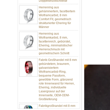
Herrenring aus
gehämmertem, facettiertem
Wolframcarbid, 8 mm
Comfort Fit, geometrisch
strukturierter Ehering für
Männer
Herrenring aus
Wolframkarbid, 8 mm,
facettenreich, gebürstet,
Ehering, minimalistischer
Herrenschmuck mit
geometrischem Schnitt
Fabrik-Großhandel mit 8 mm
gebürstetem, braunem,
galvanisiertem
Wolframcarbid-Ring,
bequeme Passform,
gewölbte Form, glänzend
rote Innenwand für Herren,
Ehering, individuelle
Lasergravur auf der
Innenseite, OEM-ODM-
Großlieferung
Fabrikgroßhandel mit 8 mm
poliertem Silber-
Wolframkarbid-Ring,