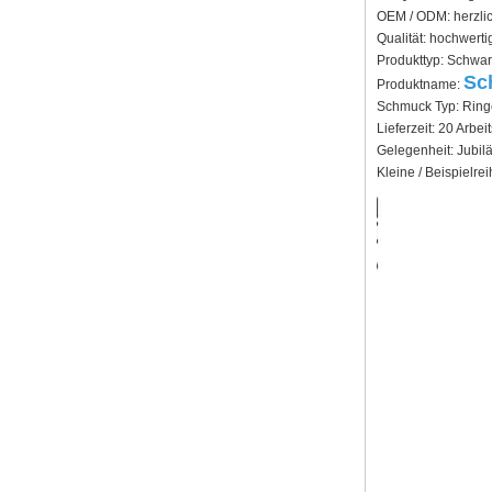
Herrenschmuck mit
OEM / ODM: herzli
geometrischem Schnitt
Qualität: hochwerti
Fabrik-Großhandel mit 8 mm
Produkttyp: Schwar
gebürstetem, braunem,
Sc
Produktname:
galvanisiertem
Wolframcarbid-Ring,
Schmuck Typ: Ring
bequeme Passform,
Lieferzeit: 20 Arbe
gewölbte Form, glänzend
Gelegenheit: Jubil
rote Innenwand für Herren,
Kleine / Beispielre
Ehering, individuelle
Lasergravur auf der
Innenseite, OEM-ODM-
Großlieferung
Fabrikgroßhandel mit 8 mm
poliertem Silber-
Wolframkarbid-Ring,
zentraler Einlage aus
zerkleinertem blauem Opal
mit synthetischem
Malachitstreifen, Herren-
Ehering, individuelle innere
Lasergravur, OEM-ODM-
Großlieferung
Fabrikgroßhandel mit
schwarzem, poliertem,
quadratischem Siegelring