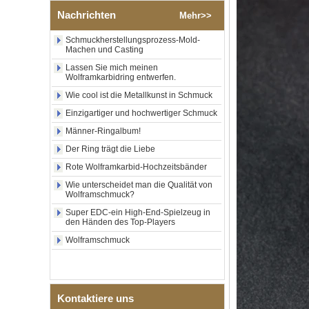
zentraler Einlage aus
zerkleinertem blauem Opal
Nachrichten
Mehr>>
mit synthetischem
Malachitstreifen, Herren-
Schmuckherstellungsprozess-Mold-
Ehering, individuelle innere
Machen und Casting
Lasergravur, OEM-ODM-
Lassen Sie mich meinen
Großlieferung
Wolframkarbidring entwerfen.
Fabrikgroßhandel mit
Wie cool ist die Metallkunst in Schmuck
schwarzem, poliertem,
quadratischem Siegelring
Einzigartiger und hochwertiger Schmuck
aus Wolframkarbid,
Holzeinlage mit Abalone-
Männer-Ringalbum!
Muschel-Kreuzmuster,
Der Ring trägt die Liebe
religiöser Statement-Ring für
Männer, individuelle
Rote Wolframkarbid-Hochzeitsbänder
Innengravur, OEM-ODM-
Wie unterscheidet man die Qualität von
Großlieferung
Wolframschmuck?
Fabrikgroßhandel mit 8 mm
Super EDC-ein High-End-Spielzeug in
roségoldenem,
den Händen des Top-Players
galvanisiertem
Wolframcarbid-Ring, roter
Wolframschmuck
Gitarrensaite und Crushed
Opal Inlay mit Musik-
Themen-Ehering für Männer,
kundenspezifische innere
Lasergravur, OEM-ODM-
Kontaktiere uns
Großlieferung