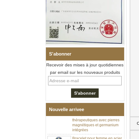
S'abonner
Recevoir des mises à jour quotidiennes
par email sur les nouveaux produits
Bracelet à maillons I en acier
inoxydable 304 en
céramique de zircone noire
pour hommes, fermoir
déployant à double poussée
Nouvelle arrivee
316L, bracelet à maillons
thérapeutiques avec pierres
magnétiques et germanium
C
intégrées
Bracelet pour femme en acier
inoxydable 316L en