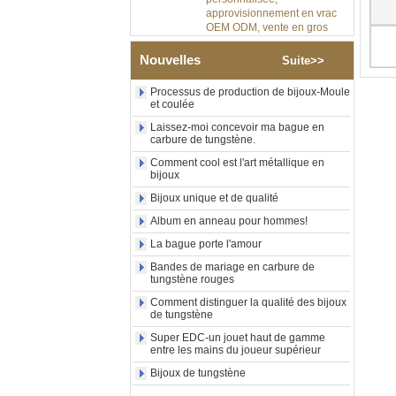
approvisionnement en vrac
OEM ODM, vente en gros
d'usine
Bague en carbure de
Nouvelles
Suite>>
tungstène argenté poli de 8
mm, incrustation centrale
Processus de production de bijoux-Moule
d'opale bleue écrasée avec
et coulée
bande de malachite
synthétique, alliance pour
Laissez-moi concevoir ma bague en
hommes, gravure laser
carbure de tungstène.
intérieure personnalisée,
Comment cool est l'art métallique en
approvisionnement en vrac
bijoux
OEM ODM, vente en gros
d'usin
Bijoux unique et de qualité
Bague en carbure de
Album en anneau pour hommes!
tungstène avec chevalière
La bague porte l'amour
carrée polie noire,
incrustation en bois avec
Bandes de mariage en carbure de
motif croisé en coquille
tungstène rouges
d'ormeau, bague de
Comment distinguer la qualité des bijoux
déclaration religieuse pour
de tungstène
hommes, gravure intérieure
personnalisée,
Super EDC-un jouet haut de gamme
approvisionnement en vrac
entre les mains du joueur supérieur
OEM ODM, vente en
Bijoux de tungstène
Bague en carbure de