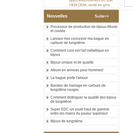
OEM ODM, vente en gros
d'usine
Bague en carbure de
Nouvelles
Suite>>
tungstène argenté poli de 8
mm, incrustation centrale
Processus de production de bijoux-Moule
d'opale bleue écrasée avec
et coulée
bande de malachite
Laissez-moi concevoir ma bague en
synthétique, alliance pour
carbure de tungstène.
hommes, gravure laser
intérieure personnalisée,
Comment cool est l'art métallique en
approvisionnement en vrac
bijoux
OEM ODM, vente en gros
Bijoux unique et de qualité
d'usin
Album en anneau pour hommes!
Bague en carbure de
tungstène avec chevalière
La bague porte l'amour
carrée polie noire,
incrustation en bois avec
Bandes de mariage en carbure de
motif croisé en coquille
tungstène rouges
d'ormeau, bague de
Comment distinguer la qualité des bijoux
déclaration religieuse pour
de tungstène
hommes, gravure intérieure
personnalisée,
Super EDC-un jouet haut de gamme
approvisionnement en vrac
entre les mains du joueur supérieur
OEM ODM, vente en
Bijoux de tungstène
Bague en carbure de
tungstène plaqué or rose de