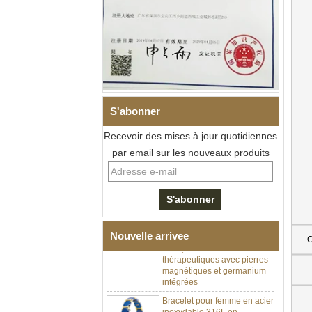
S'abonner
Recevoir des mises à jour quotidiennes
par email sur les nouveaux produits
Bracelet à maillons I en acier
inoxydable 304 en
céramique de zircone noire
pour hommes, fermoir
déployant à double poussée
Nouvelle arrivee
C
316L, bracelet à maillons
thérapeutiques avec pierres
magnétiques et germanium
intégrées
Bracelet pour femme en acier
inoxydable 316L en