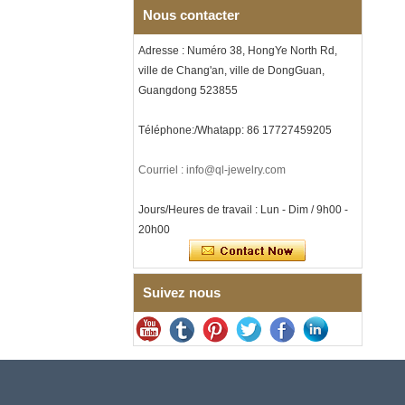
Nous contacter
et incrustation d'opale
écrasée, alliance pour
hommes sur le thème de la
Adresse : Numéro 38, HongYe North Rd,
musique, gravure laser
ville de Chang'an, ville de DongGuan,
intérieure personnalisée,
approvisionnement en vrac
Guangdong 523855
OEM ODM, vente en gros d'
Bracelet à maillons I en acier
Téléphone:/Whatapp: 86 17727459205
inoxydable 304 en
céramique de zircone noire
pour hommes, fermoir
Courriel : info@ql-jewelry.com
déployant à double poussée
316L, bracelet à maillons
Jours/Heures de travail : Lun - Dim / 9h00 -
thérapeutiques avec pierres
magnétiques et germanium
20h00
intégrées
Bracelet pour femme en acier
inoxydable 316L en
Suivez nous
céramique bleu saphir,
bracelet à maillons fins
certifié EN1811 avec fermoir
à double pression sans
couture
Bague en carbure de
tungstène à facettes