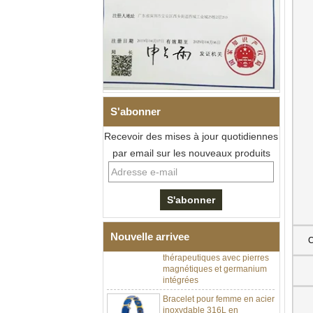
S'abonner
Recevoir des mises à jour quotidiennes
par email sur les nouveaux produits
Bracelet à maillons I en acier
inoxydable 304 en
céramique de zircone noire
pour hommes, fermoir
déployant à double poussée
Nouvelle arrivee
316L, bracelet à maillons
C
thérapeutiques avec pierres
magnétiques et germanium
intégrées
Bracelet pour femme en acier
inoxydable 316L en
céramique bleu saphir,