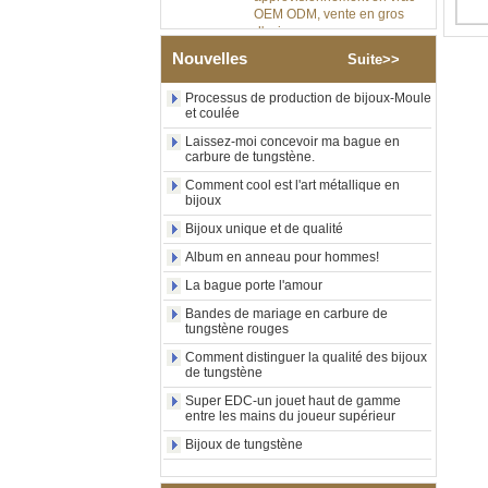
d'usine
Bague en carbure de
Nouvelles
Suite>>
tungstène argenté poli de 8
mm, incrustation centrale
Processus de production de bijoux-Moule
d'opale bleue écrasée avec
et coulée
bande de malachite
synthétique, alliance pour
Laissez-moi concevoir ma bague en
hommes, gravure laser
carbure de tungstène.
intérieure personnalisée,
Comment cool est l'art métallique en
approvisionnement en vrac
bijoux
OEM ODM, vente en gros
d'usin
Bijoux unique et de qualité
Bague en carbure de
Album en anneau pour hommes!
tungstène avec chevalière
carrée polie noire,
La bague porte l'amour
incrustation en bois avec
Bandes de mariage en carbure de
motif croisé en coquille
tungstène rouges
d'ormeau, bague de
déclaration religieuse pour
Comment distinguer la qualité des bijoux
hommes, gravure intérieure
de tungstène
personnalisée,
Super EDC-un jouet haut de gamme
approvisionnement en vrac
entre les mains du joueur supérieur
OEM ODM, vente en
Bijoux de tungstène
Bague en carbure de
tungstène plaqué or rose de
8 mm, corde de guitare rouge