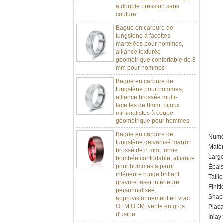
couture
Bague en carbure de
tungstène à facettes
martelées pour hommes,
alliance texturée
géométrique confortable de 8
mm pour hommes
Bague en carbure de
tungstène pour hommes,
alliance brossée multi-
facettes de 8mm, bijoux
minimalistes à coupe
géométrique pour hommes
Bague en carbure de
tungstène galvanisé marron
Numér
brossé de 8 mm, forme
Matér
bombée confortable, alliance
Larg
pour hommes à paroi
intérieure rouge brillant,
Épais
gravure laser intérieure
Taill
personnalisée,
Finit
approvisionnement en vrac
Shapa
OEM ODM, vente en gros
d'usine
Placa
Inlay
Bague en carbure de