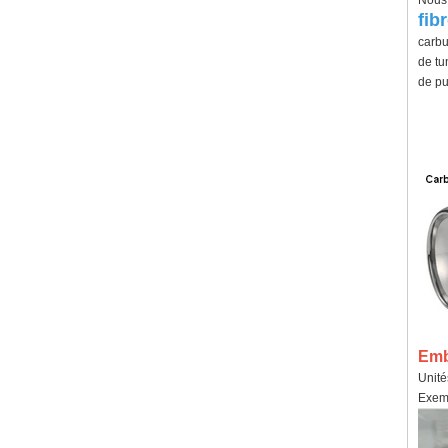
Nous 
fib
carbu
de tu
de pu
Emba
Unité
Exemp