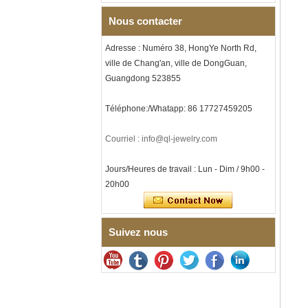
musique, gravure laser
Nous contacter
intérieure personnalisée,
approvisionnement en vrac
OEM ODM, vente en gros d'
Adresse : Numéro 38, HongYe North Rd,
Bracelet à maillons I en acier
ville de Chang'an, ville de DongGuan,
inoxydable 304 en
Guangdong 523855
céramique de zircone noire
pour hommes, fermoir
déployant à double poussée
Téléphone:/Whatapp: 86 17727459205
316L, bracelet à maillons
thérapeutiques avec pierres
Courriel : info@ql-jewelry.com
magnétiques et germanium
intégrées
Jours/Heures de travail : Lun - Dim / 9h00 -
Bracelet pour femme en acier
inoxydable 316L en
20h00
céramique bleu saphir,
bracelet à maillons fins
certifié EN1811 avec fermoir
à double pression sans
Suivez nous
couture
Bague en carbure de
tungstène à facettes
martelées pour hommes,
alliance texturée
géométrique confortable de 8