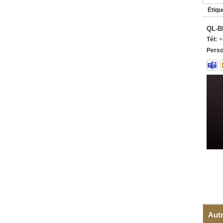
Étiqu
QL-B
Tél:
+
Perso
Autr