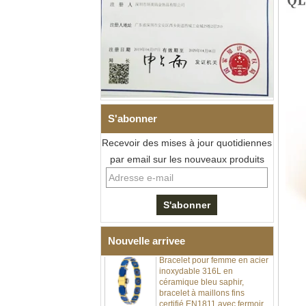
S'abonner
Recevoir des mises à jour quotidiennes
Bracelet à maillons I en acier
inoxydable 304 en
par email sur les nouveaux produits
céramique de zircone noire
pour hommes, fermoir
déployant à double poussée
316L, bracelet à maillons
thérapeutiques avec pierres
magnétiques et germanium
intégrées
Nouvelle arrivee
Bracelet pour femme en acier
inoxydable 316L en
céramique bleu saphir,
bracelet à maillons fins
certifié EN1811 avec fermoir
à double pression sans