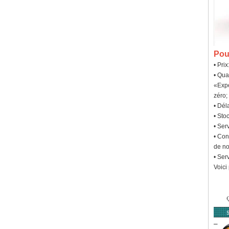
Pou
• Pri
• Qua
«Expé
zéro;
• Dél
• Sto
• Ser
• Con
de no
• Ser
Voici