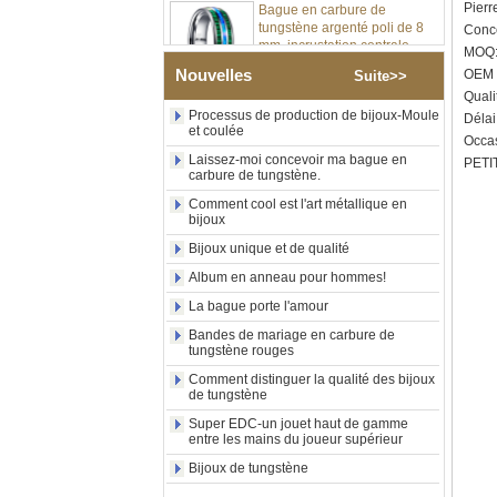
Pierr
tungstène argenté poli de 8
mm, incrustation centrale
Conce
d'opale bleue écrasée avec
MOQ: 
bande de malachite
Nouvelles
OEM /
Suite>>
synthétique, alliance pour
Quali
hommes, gravure laser
Processus de production de bijoux-Moule
intérieure personnalisée,
Délai
et coulée
approvisionnement en vrac
Occas
OEM ODM, vente en gros
Laissez-moi concevoir ma bague en
PETIT
d'usin
carbure de tungstène.
Bague en carbure de
Comment cool est l'art métallique en
tungstène avec chevalière
bijoux
carrée polie noire,
Bijoux unique et de qualité
incrustation en bois avec
motif croisé en coquille
Album en anneau pour hommes!
d'ormeau, bague de
La bague porte l'amour
déclaration religieuse pour
hommes, gravure intérieure
Bandes de mariage en carbure de
personnalisée,
tungstène rouges
approvisionnement en vrac
OEM ODM, vente en
Comment distinguer la qualité des bijoux
de tungstène
Bague en carbure de
Super EDC-un jouet haut de gamme
tungstène plaqué or rose de
entre les mains du joueur supérieur
8 mm, corde de guitare rouge
et incrustation d'opale
Bijoux de tungstène
écrasée, alliance pour
hommes sur le thème de la