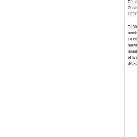
Délai
Occas
PETIT
Tcr00
nombr
La cé
haute
jamai
et la
d\'ex