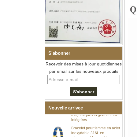
S'abonner
Recevoir des mises à jour quotidiennes
par email sur les nouveaux produits
Bracelet à maillons I en acier
inoxydable 304 en
céramique de zircone noire
pour hommes, fermoir
déployant à double poussée
316L, bracelet à maillons
thérapeutiques avec pierres
Nouvelle arrivee
magnétiques et germanium
intégrées
Bracelet pour femme en acier
inoxydable 316L en
céramique bleu saphir,
bracelet à maillons fins