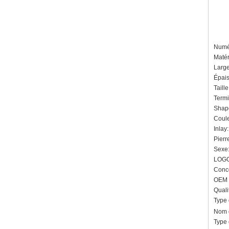
Numér
Matér
Larg
Épai
Taill
Termin
Shape
Couleu
Inlay
Pierr
Sexe:
LOGO
Conce
OEM /
Quali
Type
Nom d
Type 