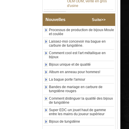
d'usine
Bague en carbure de
tungstène argenté poli de 8
mm, incrustation centrale
Nouvelles
Suite>>
d'opale bleue écrasée avec
bande de malachite
Processus de production de bijoux-Moule
synthétique, alliance pour
et coulée
hommes, gravure laser
intérieure personnalisée,
Laissez-moi concevoir ma bague en
approvisionnement en vrac
carbure de tungstène.
OEM ODM, vente en gros
Comment cool est l'art métallique en
d'usin
bijoux
Bague en carbure de
Bijoux unique et de qualité
tungstène avec chevalière
carrée polie noire,
Album en anneau pour hommes!
incrustation en bois avec
La bague porte l'amour
motif croisé en coquille
d'ormeau, bague de
Bandes de mariage en carbure de
déclaration religieuse pour
tungstène rouges
hommes, gravure intérieure
Comment distinguer la qualité des bijoux
personnalisée,
de tungstène
approvisionnement en vrac
OEM ODM, vente en
Super EDC-un jouet haut de gamme
entre les mains du joueur supérieur
Bague en carbure de
tungstène plaqué or rose de
Bijoux de tungstène
8 mm, corde de guitare rouge