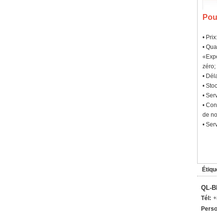
Pou
• Pri
• Qua
«Expé
zéro;
• Dél
• Sto
• Ser
• Con
de no
• Ser
Étiqu
QL-B
Tél:
+
Perso