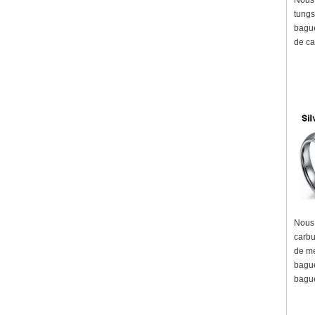
Nous 
tungs
bague
de ca
Nous 
carbu
de mé
bague
bague