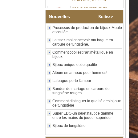
Bague en carbure de
tungstène plaqué or rose de
8 mm, corde de guitare rouge
Nouvelles
Suite>>
et incrustation d'opale
écrasée, alliance pour
hommes sur le thème de la
Processus de production de bijoux-Moule
et coulée
musique, gravure laser
intérieure personnalisée,
Laissez-moi concevoir ma bague en
approvisionnement en vrac
carbure de tungstène.
OEM ODM, vente en gros d'
Comment cool est l'art métallique en
Bague en carbure de
bijoux
tungstène plaqué or brossé
Bijoux unique et de qualité
de 8 mm, lion gravé au laser,
motif de mythe de pilier et de
Album en anneau pour hommes!
griffon, alliance pour
hommes, gravure laser
La bague porte l'amour
intérieure personnalisée,
Bandes de mariage en carbure de
approvisionnement en vrac
tungstène rouges
OEM ODM, vente en gros
d'usine
Comment distinguer la qualité des bijoux
de tungstène
Bague en carbure de
tungstène galvanisé noir de
Super EDC-un jouet haut de gamme
entre les mains du joueur supérieur
8 mm, bague de mariage
pour hommes en fibre de
Bijoux de tungstène
carbone dorée et incrustation
d'opale écrasée, gravure
laser intérieure