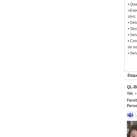
• Qua
«Expé
zéro;
• Dél
• Sto
• Ser
• Con
de no
• Ser
Étiqu
QL-B
Tél:
+
Faceb
Perso