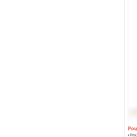
Pou
• Pri