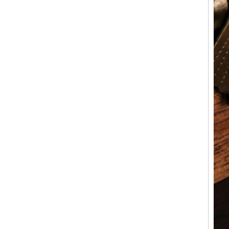
d'usine
Bague en carbure de
tungstène argenté poli de 8
mm, incrustation centrale
d'opale bleue écrasée avec
bande de malachite
synthétique, alliance pour
hommes, gravure laser
intérieure personnalisée,
approvisionnement en vrac
OEM ODM, vente en gros
d'usin
Bague en carbure de
tungstène avec chevalière
carrée polie noire,
incrustation en bois avec
motif croisé en coquille
d'ormeau, bague de
déclaration religieuse pour
hommes, gravure intérieure
personnalisée,
approvisionnement en vrac
OEM ODM, vente en
Bague en carbure de
tungstène plaqué or rose de
8 mm, corde de guitare rouge