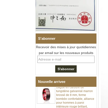
Bague en carbure de
tungstène à facettes
S'abonner
martelées pour hommes,
alliance texturée
géométrique confortable de 8
Recevoir des mises à jour quotidiennes
mm pour hommes
par email sur les nouveaux produits
Bague en carbure de
tungstène pour hommes,
alliance brossée multi-
facettes de 8mm, bijoux
minimalistes à coupe
géométrique pour hommes
Nouvelle arrivee
Bague en carbure de
tungstène galvanisé marron
brossé de 8 mm, forme
bombée confortable, alliance
pour hommes à paroi
intérieure rouge brillant,
gravure laser intérieure