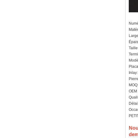
Numér
Matér
Larg
Épais
Taill
Termin
Modèl
Placa
Inlay
Pierr
MOQ: 
OEM /
Quali
Délai
Occas
PETIT
Nou
dem