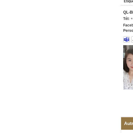
Étiqu
QL-B
Tél:
+
Faceb
Perso
Autr