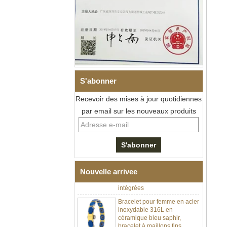
S'abonner
Recevoir des mises à jour quotidiennes
par email sur les nouveaux produits
Bracelet à maillons I en acier
inoxydable 304 en
céramique de zircone noire
pour hommes, fermoir
déployant à double poussée
316L, bracelet à maillons
thérapeutiques avec pierres
Nouvelle arrivee
magnétiques et germanium
intégrées
Bracelet pour femme en acier
inoxydable 316L en
céramique bleu saphir,
bracelet à maillons fins
certifié EN1811 avec fermoir