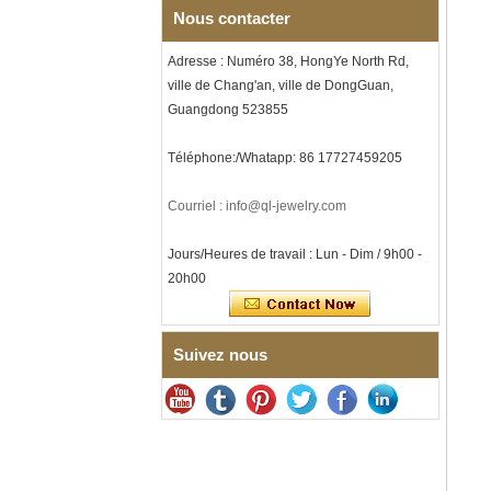
hommes sur le thème de la
Nous contacter
musique, gravure laser
intérieure personnalisée,
Adresse : Numéro 38, HongYe North Rd,
approvisionnement en vrac
ville de Chang'an, ville de DongGuan,
OEM ODM, vente en gros d'
Guangdong 523855
Bracelet à maillons I en acier
inoxydable 304 en
céramique de zircone noire
Téléphone:/Whatapp: 86 17727459205
pour hommes, fermoir
déployant à double poussée
316L, bracelet à maillons
Courriel : info@ql-jewelry.com
thérapeutiques avec pierres
magnétiques et germanium
Jours/Heures de travail : Lun - Dim / 9h00 -
intégrées
20h00
Bracelet pour femme en acier
inoxydable 316L en
céramique bleu saphir,
bracelet à maillons fins
Suivez nous
certifié EN1811 avec fermoir
à double pression sans
couture
Bague en carbure de
tungstène à facettes
martelées pour hommes,
alliance texturée
géométrique confortable de 8