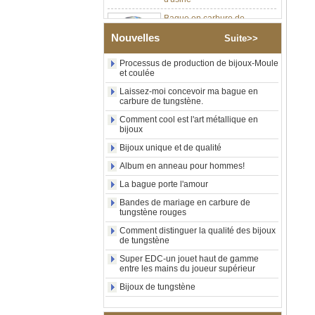
Bague en carbure de
tungstène argenté poli de 8
mm, incrustation centrale
Nouvelles
Suite>>
d'opale bleue écrasée avec
bande de malachite
synthétique, alliance pour
Processus de production de bijoux-Moule
et coulée
hommes, gravure laser
intérieure personnalisée,
Laissez-moi concevoir ma bague en
approvisionnement en vrac
carbure de tungstène.
OEM ODM, vente en gros
d'usin
Comment cool est l'art métallique en
bijoux
Bague en carbure de
Bijoux unique et de qualité
tungstène avec chevalière
carrée polie noire,
Album en anneau pour hommes!
incrustation en bois avec
motif croisé en coquille
La bague porte l'amour
d'ormeau, bague de
Bandes de mariage en carbure de
déclaration religieuse pour
tungstène rouges
hommes, gravure intérieure
personnalisée,
Comment distinguer la qualité des bijoux
approvisionnement en vrac
de tungstène
OEM ODM, vente en
Super EDC-un jouet haut de gamme
entre les mains du joueur supérieur
Bague en carbure de
tungstène plaqué or rose de
Bijoux de tungstène
8 mm, corde de guitare rouge
et incrustation d'opale
écrasée, alliance pour