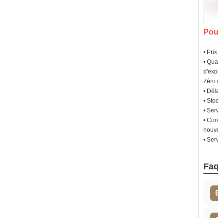
Pou
• Pri
• Qua
d'exp
Zéro r
• Dél
• Sto
• Ser
• Con
nouve
• Ser
Fa