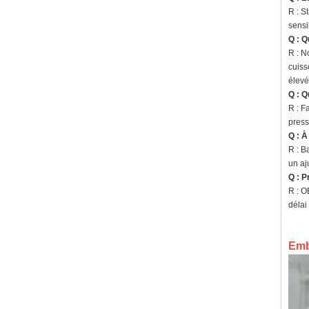
R : S
sensi
Q : Q
R : 
cuiss
élevé
Q : Q
R : F
press
Q : À
R : B
un aj
Q : P
R : O
délai 
Emba