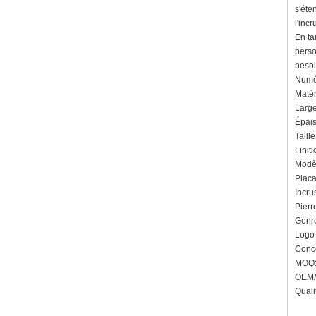
s'éte
l'inc
En ta
perso
besoi
Numér
Matér
Large
Épais
Taill
Finiti
Modèl
Placa
Incru
Pierr
Genre
Logo 
Conce
MOQ: 
OEM/O
Quali