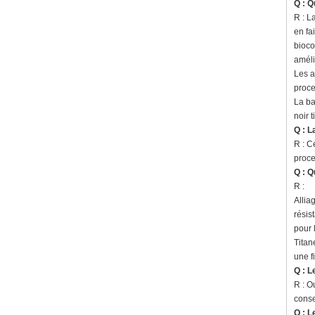
Q : Q
R : L
en fa
bioco
améli
Les a
proce
La ba
noir t
Q : L
R : C
proce
Q : Q
R :
Allia
résis
pour 
Titan
une f
Q : L
R : O
conse
Q : L