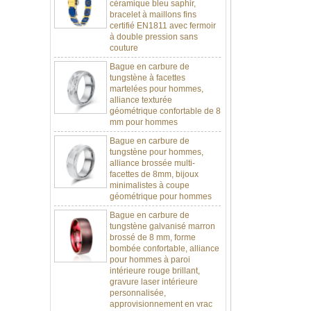
certifié EN1811 avec fermoir
à double pression sans
couture
Bague en carbure de
tungstène à facettes
martelées pour hommes,
alliance texturée
géométrique confortable de 8
mm pour hommes
Bague en carbure de
tungstène pour hommes,
alliance brossée multi-
facettes de 8mm, bijoux
minimalistes à coupe
géométrique pour hommes
Bague en carbure de
tungstène galvanisé marron
brossé de 8 mm, forme
bombée confortable, alliance
pour hommes à paroi
intérieure rouge brillant,
gravure laser intérieure
personnalisée,
approvisionnement en vrac
OEM ODM, vente en gros
d'usine