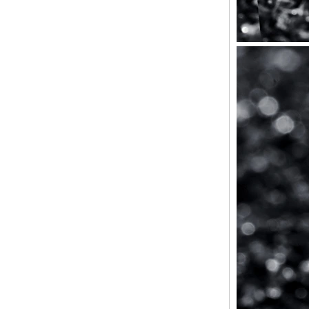
intérieure personnalisée,
approvisionnement en vrac
OEM ODM, vente en gros
d'usin
Bague en carbure de
tungstène avec chevalière
carrée polie noire,
incrustation en bois avec
motif croisé en coquille
d'ormeau, bague de
déclaration religieuse pour
hommes, gravure intérieure
personnalisée,
approvisionnement en vrac
OEM ODM, vente en
Bague en carbure de
tungstène plaqué or rose de
8 mm, corde de guitare rouge
et incrustation d'opale
écrasée, alliance pour
hommes sur le thème de la
musique, gravure laser
intérieure personnalisée,
approvisionnement en vrac
OEM ODM, vente en gros d'