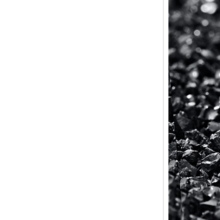
géométrique confortable de 8
mm pour hommes
Bague en carbure de
tungstène pour hommes,
alliance brossée multi-
facettes de 8mm, bijoux
minimalistes à coupe
géométrique pour hommes
Bague en carbure de
tungstène galvanisé marron
brossé de 8 mm, forme
bombée confortable, alliance
pour hommes à paroi
intérieure rouge brillant,
gravure laser intérieure
personnalisée,
approvisionnement en vrac
OEM ODM, vente en gros
d'usine
Bague en carbure de
tungstène argenté poli de 8
mm, incrustation centrale
d'opale bleue écrasée avec
bande de malachite
synthétique, alliance pour
hommes, gravure laser