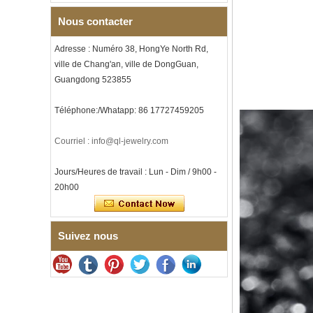
écrasée, alliance pour
hommes sur le thème de la
Nous contacter
musique, gravure laser
intérieure personnalisée,
Adresse : Numéro 38, HongYe North Rd,
approvisionnement en vrac
OEM ODM, vente en gros d'
ville de Chang'an, ville de DongGuan,
Guangdong 523855
Bracelet à maillons I en acier
inoxydable 304 en
céramique de zircone noire
Téléphone:/Whatapp: 86 17727459205
pour hommes, fermoir
déployant à double poussée
316L, bracelet à maillons
Courriel : info@ql-jewelry.com
thérapeutiques avec pierres
magnétiques et germanium
intégrées
Jours/Heures de travail : Lun - Dim / 9h00 -
20h00
Bracelet pour femme en acier
inoxydable 316L en
céramique bleu saphir,
bracelet à maillons fins
certifié EN1811 avec fermoir
Suivez nous
à double pression sans
couture
Bague en carbure de
tungstène à facettes
martelées pour hommes,
alliance texturée