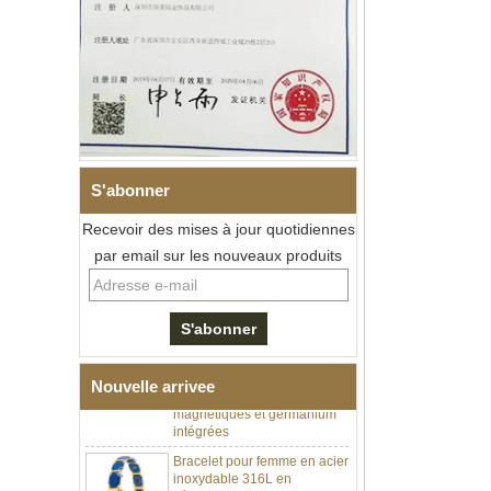
S'abonner
Recevoir des mises à jour quotidiennes
par email sur les nouveaux produits
Bracelet à maillons I en acier
inoxydable 304 en
céramique de zircone noire
pour hommes, fermoir
déployant à double poussée
316L, bracelet à maillons
thérapeutiques avec pierres
magnétiques et germanium
Nouvelle arrivee
intégrées
Bracelet pour femme en acier
inoxydable 316L en
céramique bleu saphir,
bracelet à maillons fins