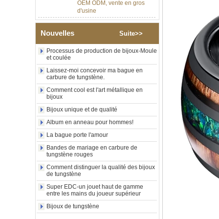
Bague en carbure de
tungstène argenté poli de 8
mm, incrustation centrale
Nouvelles
d'opale bleue écrasée avec
Suite>>
bande de malachite
synthétique, alliance pour
Processus de production de bijoux-Moule
hommes, gravure laser
et coulée
intérieure personnalisée,
Laissez-moi concevoir ma bague en
approvisionnement en vrac
carbure de tungstène.
OEM ODM, vente en gros
d'usin
Comment cool est l'art métallique en
bijoux
Bague en carbure de
tungstène avec chevalière
Bijoux unique et de qualité
carrée polie noire,
Album en anneau pour hommes!
incrustation en bois avec
motif croisé en coquille
La bague porte l'amour
d'ormeau, bague de
Bandes de mariage en carbure de
déclaration religieuse pour
tungstène rouges
hommes, gravure intérieure
personnalisée,
Comment distinguer la qualité des bijoux
approvisionnement en vrac
de tungstène
OEM ODM, vente en
Super EDC-un jouet haut de gamme
Bague en carbure de
entre les mains du joueur supérieur
tungstène plaqué or rose de
Bijoux de tungstène
8 mm, corde de guitare rouge
et incrustation d'opale