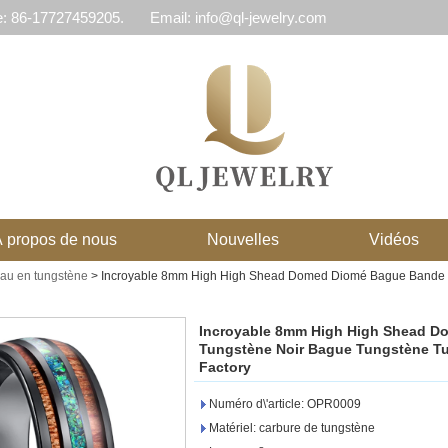
e: 86-17727459205.
Email: info@ql-jewelry.com
 propos de nous
Nouvelles
Vidéos
eau en tungstène
>
Incroyable 8mm High High Shead Domed Diomé Bague Bande d
Incroyable 8mm High High Shead D
Tungstène Noir Bague Tungstène T
Factory
Numéro d\'article: OPR0009
Matériel: carbure de tungstène