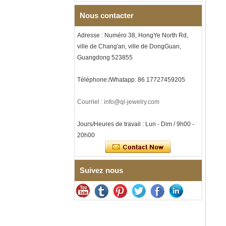
musique, gravure laser
Nous contacter
intérieure personnalisée,
approvisionnement en vrac
OEM ODM, vente en gros d'
Adresse : Numéro 38, HongYe North Rd,
Bracelet à maillons I en acier
ville de Chang'an, ville de DongGuan,
inoxydable 304 en
Guangdong 523855
céramique de zircone noire
pour hommes, fermoir
déployant à double poussée
Téléphone:/Whatapp: 86 17727459205
316L, bracelet à maillons
thérapeutiques avec pierres
Courriel : info@ql-jewelry.com
magnétiques et germanium
intégrées
Jours/Heures de travail : Lun - Dim / 9h00 -
Bracelet pour femme en acier
inoxydable 316L en
20h00
céramique bleu saphir,
bracelet à maillons fins
certifié EN1811 avec fermoir
à double pression sans
Suivez nous
couture
Bague en carbure de
tungstène à facettes
martelées pour hommes,
alliance texturée
géométrique confortable de 8