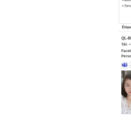
matér
• Ser
Étiqu
QL-B
Tél:
+
Faceb
Perso