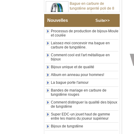
tungstène argenté poli de 8
mm, incrustation centrale
d'opale bleue écrasée avec
bande de malachite
Nouvelles
Suite>>
synthétique, alliance pour
hommes, gravure laser
Processus de production de bijoux-Moule
intérieure personnalisée,
et coulée
approvisionnement en vrac
OEM ODM, vente en gros
Laissez-moi concevoir ma bague en
d'usin
carbure de tungstène.
Bague en carbure de
Comment cool est l'art métallique en
tungstène avec chevalière
bijoux
carrée polie noire,
Bijoux unique et de qualité
incrustation en bois avec
motif croisé en coquille
Album en anneau pour hommes!
d'ormeau, bague de
La bague porte l'amour
déclaration religieuse pour
hommes, gravure intérieure
Bandes de mariage en carbure de
personnalisée,
tungstène rouges
approvisionnement en vrac
OEM ODM, vente en
Comment distinguer la qualité des bijoux
de tungstène
Bague en carbure de
Super EDC-un jouet haut de gamme
tungstène plaqué or rose de
entre les mains du joueur supérieur
8 mm, corde de guitare rouge
et incrustation d'opale
Bijoux de tungstène
écrasée, alliance pour
hommes sur le thème de la