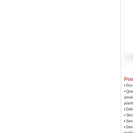
Pou
• Pri
• Qua
année
plaint
• Dél
• Sto
• Ser
• Des