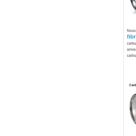
Nous 
fib
carbu
annea
carbu