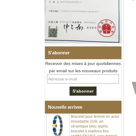
S'abonner
Recevoir des mises à jour quotidiennes
Bracelet à maillons I en acier
inoxydable 304 en
par email sur les nouveaux produits
céramique de zircone noire
pour hommes, fermoir
déployant à double poussée
316L, bracelet à maillons
thérapeutiques avec pierres
magnétiques et germanium
intégrées
Nouvelle arrivee
Bracelet pour femme en acier
inoxydable 316L en
céramique bleu saphir,
bracelet à maillons fins
certifié EN1811 avec fermoir
à double pression sans