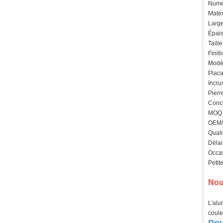
Numér
Matér
Large
Épais
Taill
Finit
Modèl
Placa
Incru
Pierr
Conce
MOQ :
OEM/O
Quali
Délai
Occas
Petit
Nou
L'alu
coule