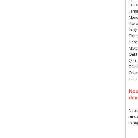
Taill
Termi
Modèl
Placa
Inlay
Pierr
Conce
MOQ: 
OEM /
Quali
Délai
Occas
PETIT
Nou
dem
Nous 
en sa
la ba