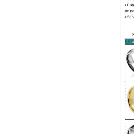
• Con
de no
• Ser