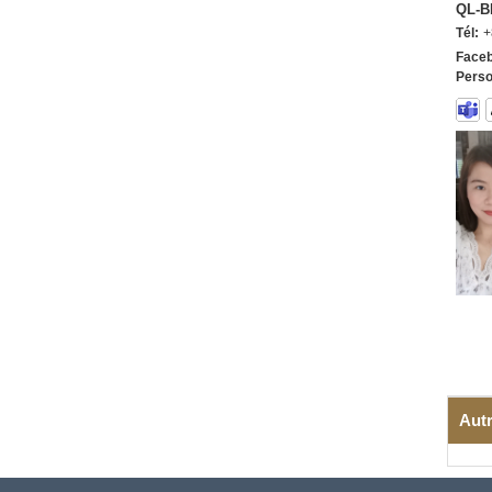
QL-B
Tél:
+
Faceb
Perso
Autr