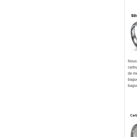
Nous 
carbu
de mé
bague
bague