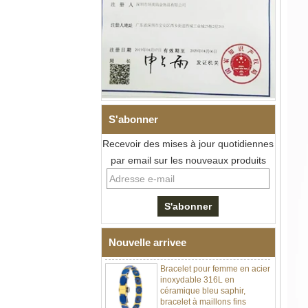
S'abonner
Recevoir des mises à jour quotidiennes
Bracelet à maillons I en acier
par email sur les nouveaux produits
inoxydable 304 en
céramique de zircone noire
pour hommes, fermoir
déployant à double poussée
316L, bracelet à maillons
thérapeutiques avec pierres
magnétiques et germanium
intégrées
Nouvelle arrivee
Bracelet pour femme en acier
inoxydable 316L en
céramique bleu saphir,
bracelet à maillons fins
certifié EN1811 avec fermoir