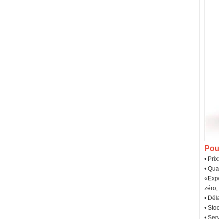
Pou
• Pri
• Qua
«Expé
zéro;
• Dél
• Sto
• Ser