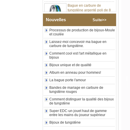
tungstène argenté poli de 8
mm, incrustation centrale
d'opale bleue écrasée avec
bande de malachite
Nouvelles
Suite>>
synthétique, alliance pour
hommes, gravure laser
Processus de production de bijoux-Moule
intérieure personnalisée,
et coulée
approvisionnement en vrac
Laissez-moi concevoir ma bague en
OEM ODM, vente en gros
carbure de tungstène.
d'usin
Comment cool est l'art métallique en
Bague en carbure de
bijoux
tungstène avec chevalière
carrée polie noire,
Bijoux unique et de qualité
incrustation en bois avec
Album en anneau pour hommes!
motif croisé en coquille
d'ormeau, bague de
La bague porte l'amour
déclaration religieuse pour
hommes, gravure intérieure
Bandes de mariage en carbure de
personnalisée,
tungstène rouges
approvisionnement en vrac
Comment distinguer la qualité des bijoux
OEM ODM, vente en
de tungstène
Bague en carbure de
Super EDC-un jouet haut de gamme
tungstène plaqué or rose de
entre les mains du joueur supérieur
8 mm, corde de guitare rouge
Bijoux de tungstène
et incrustation d'opale
écrasée, alliance pour