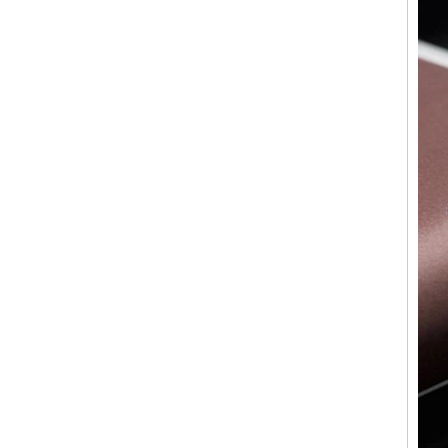
mm pour hommes
Bague en carbure de
tungstène pour hommes,
alliance brossée multi-
facettes de 8mm, bijoux
minimalistes à coupe
géométrique pour hommes
Bague en carbure de
tungstène galvanisé marron
brossé de 8 mm, forme
bombée confortable, alliance
pour hommes à paroi
intérieure rouge brillant,
gravure laser intérieure
personnalisée,
approvisionnement en vrac
OEM ODM, vente en gros
d'usine
Bague en carbure de
tungstène argenté poli de 8
mm, incrustation centrale
d'opale bleue écrasée avec
bande de malachite
synthétique, alliance pour
hommes, gravure laser
intérieure personnalisée,