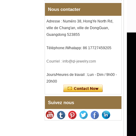
hommes sur le thème de la
musique, gravure laser
Nous contacter
intérieure personnalisée,
approvisionnement en vrac
Adresse : Numéro 38, HongYe North Rd,
OEM ODM, vente en gros d'
ville de Chang'an, ville de DongGuan,
Bracelet à maillons I en acier
inoxydable 304 en
Guangdong 523855
céramique de zircone noire
pour hommes, fermoir
Téléphone:/Whatapp: 86 17727459205
déployant à double poussée
316L, bracelet à maillons
thérapeutiques avec pierres
Courriel : info@ql-jewelry.com
magnétiques et germanium
intégrées
Jours/Heures de travail : Lun - Dim / 9h00 -
Bracelet pour femme en acier
20h00
inoxydable 316L en
céramique bleu saphir,
bracelet à maillons fins
certifié EN1811 avec fermoir
à double pression sans
Suivez nous
couture
Bague en carbure de
tungstène à facettes
martelées pour hommes,
alliance texturée
géométrique confortable de 8