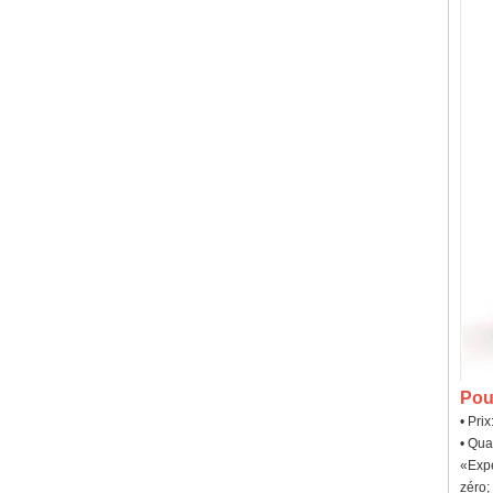
Pou
• Pri
• Qua
«Expé
zéro;