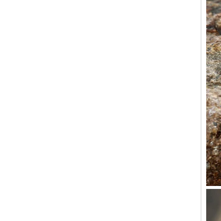
alliance brossée multi-
facettes de 8mm, bijoux
minimalistes à coupe
géométrique pour hommes
Bague en carbure de
tungstène galvanisé marron
brossé de 8 mm, forme
bombée confortable, alliance
pour hommes à paroi
intérieure rouge brillant,
gravure laser intérieure
personnalisée,
approvisionnement en vrac
OEM ODM, vente en gros
d'usine
Bague en carbure de
tungstène argenté poli de 8
mm, incrustation centrale
d'opale bleue écrasée avec
bande de malachite
synthétique, alliance pour
hommes, gravure laser
intérieure personnalisée,
approvisionnement en vrac
OEM ODM, vente en gros
d'usin