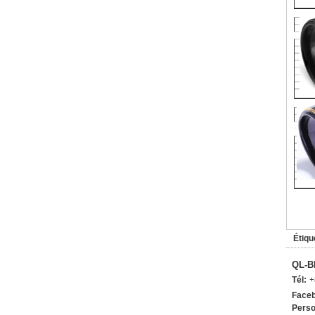
Étiqu
QL-B
Tél:
+
Faceb
Perso