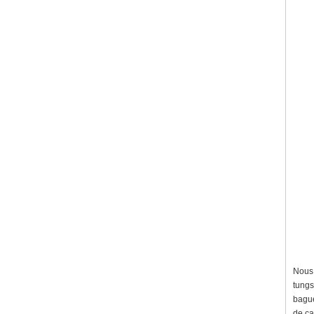
Nous 
tungs
bague
de ca