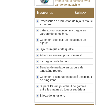
synthétique, alliance pour
hommes, gravure laser
intérieure personnalisée,
Nouvelles
Suite>>
approvisionnement en vrac
OEM ODM, vente en gros
Processus de production de bijoux-Moule
d'usin
et coulée
Bague en carbure de
Laissez-moi concevoir ma bague en
tungstène avec chevalière
carbure de tungstène.
carrée polie noire,
Comment cool est l'art métallique en
incrustation en bois avec
bijoux
motif croisé en coquille
d'ormeau, bague de
Bijoux unique et de qualité
déclaration religieuse pour
hommes, gravure intérieure
Album en anneau pour hommes!
personnalisée,
La bague porte l'amour
approvisionnement en vrac
OEM ODM, vente en
Bandes de mariage en carbure de
tungstène rouges
Bague en carbure de
tungstène plaqué or rose de
Comment distinguer la qualité des bijoux
de tungstène
8 mm, corde de guitare rouge
et incrustation d'opale
Super EDC-un jouet haut de gamme
écrasée, alliance pour
entre les mains du joueur supérieur
hommes sur le thème de la
musique, gravure laser
Bijoux de tungstène
intérieure personnalisée,
approvisionnement en vrac