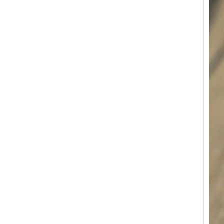
Bague en carbure de
tungstène avec chevalière
carrée polie noire,
incrustation en bois avec
motif croisé en coquille
d'ormeau, bague de
déclaration religieuse pour
hommes, gravure intérieure
personnalisée,
approvisionnement en vrac
OEM ODM, vente en
Bague en carbure de
tungstène plaqué or rose de
8 mm, corde de guitare rouge
et incrustation d'opale
écrasée, alliance pour
hommes sur le thème de la
musique, gravure laser
intérieure personnalisée,
approvisionnement en vrac
OEM ODM, vente en gros d'