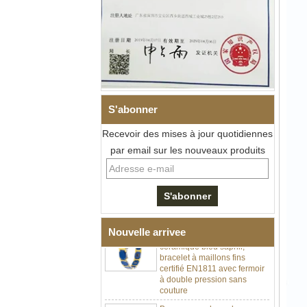
Bracelet à maillons I en acier
S'abonner
inoxydable 304 en
céramique de zircone noire
Recevoir des mises à jour quotidiennes
pour hommes, fermoir
déployant à double poussée
par email sur les nouveaux produits
316L, bracelet à maillons
thérapeutiques avec pierres
magnétiques et germanium
intégrées
Bracelet pour femme en acier
inoxydable 316L en
Nouvelle arrivee
céramique bleu saphir,
bracelet à maillons fins
certifié EN1811 avec fermoir
à double pression sans
couture
Bague en carbure de
tungstène à facettes