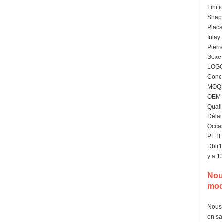
Finiti
Shape
Placa
Inlay
Pierr
Sexe:
LOGO
Conce
MOQ: 
OEM /
Quali
Délai
Occas
PETIT
Dblr1
y a 1
Nou
modi
Nous 
en sa