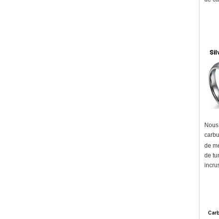
Nous 
carbu
de mé
de tu
incru