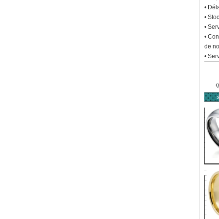
• Dél
• Sto
• Ser
• Con
de no
• Ser