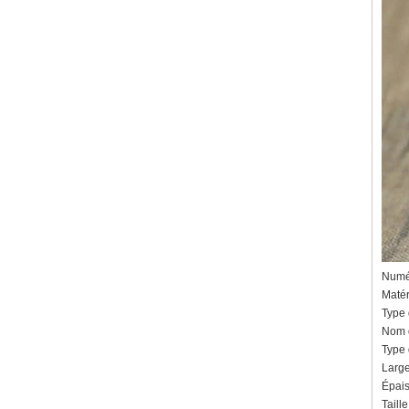
Numér
Matér
Type
Nom d
Type 
Larg
Épais
Taill