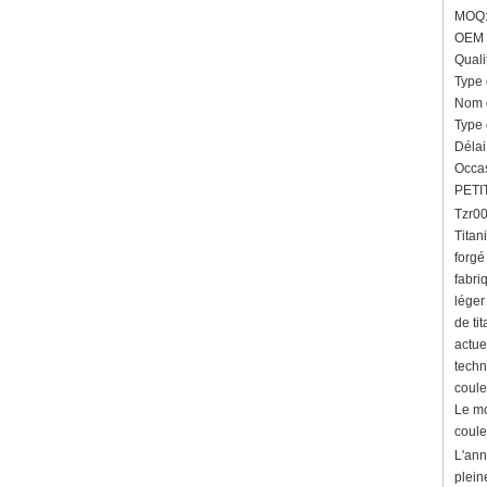
géométrique confortable de 8
MOQ: 
mm pour hommes
OEM 
Bague en carbure de
Quali
tungstène pour hommes,
Type 
alliance brossée multi-
facettes de 8mm, bijoux
Nom d
minimalistes à coupe
Type 
géométrique pour hommes
Délai
Bague en carbure de
Occas
tungstène galvanisé marron
PETIT
brossé de 8 mm, forme
Tzr00
bombée confortable, alliance
pour hommes à paroi
Titan
intérieure rouge brillant,
forgé
gravure laser intérieure
fabri
personnalisée,
léger
approvisionnement en vrac
OEM ODM, vente en gros
de ti
d'usine
actue
techn
Bague en carbure de
tungstène argenté poli de 8
coule
mm, incrustation centrale
Le mo
d'opale bleue écrasée avec
coule
bande de malachite
synthétique, alliance pour
L'ann
hommes, gravure laser
plein