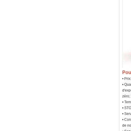
Pou
• Pri
• Qua
d'exp
zéro;
• Tem
• STO
• Ser
• Con
de no