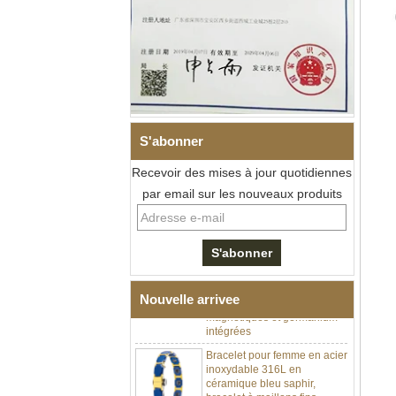
S'abonner
Recevoir des mises à jour quotidiennes
par email sur les nouveaux produits
Bracelet à maillons I en acier
inoxydable 304 en
céramique de zircone noire
pour hommes, fermoir
déployant à double poussée
316L, bracelet à maillons
thérapeutiques avec pierres
Nouvelle arrivee
magnétiques et germanium
intégrées
Bracelet pour femme en acier
inoxydable 316L en
céramique bleu saphir,
bracelet à maillons fins
certifié EN1811 avec fermoir