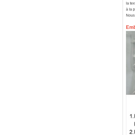
intérieure personnalisée,
la te
approvisionnement en vrac
à la 
OEM ODM, vente en gros
d'usin
Nous 
Bague en carbure de
Emba
tungstène avec chevalière
carrée polie noire,
incrustation en bois avec
motif croisé en coquille
d'ormeau, bague de
déclaration religieuse pour
hommes, gravure intérieure
personnalisée,
approvisionnement en vrac
OEM ODM, vente en
Bague en carbure de
tungstène plaqué or rose de
8 mm, corde de guitare rouge
et incrustation d'opale
écrasée, alliance pour
hommes sur le thème de la
musique, gravure laser
intérieure personnalisée,
approvisionnement en vrac
OEM ODM, vente en gros d'