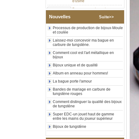
Bague en carbure de
tungstène argenté poli de 8
mm, incrustation centrale
Nouvelles
Suite>>
d'opale bleue écrasée avec
bande de malachite
Processus de production de bijoux-Moule
synthétique, alliance pour
et coulée
hommes, gravure laser
intérieure personnalisée,
Laissez-moi concevoir ma bague en
approvisionnement en vrac
carbure de tungstène.
OEM ODM, vente en gros
Comment cool est l'art métallique en
d'usin
bijoux
Bague en carbure de
Bijoux unique et de qualité
tungstène avec chevalière
carrée polie noire,
Album en anneau pour hommes!
incrustation en bois avec
La bague porte l'amour
motif croisé en coquille
d'ormeau, bague de
Bandes de mariage en carbure de
déclaration religieuse pour
tungstène rouges
hommes, gravure intérieure
personnalisée,
Comment distinguer la qualité des bijoux
de tungstène
approvisionnement en vrac
OEM ODM, vente en
Super EDC-un jouet haut de gamme
entre les mains du joueur supérieur
Bague en carbure de
tungstène plaqué or rose de
Bijoux de tungstène
8 mm, corde de guitare rouge
et incrustation d'opale