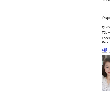
• Ser
Étiqu
QL-B
Tél:
+
Faceb
Perso