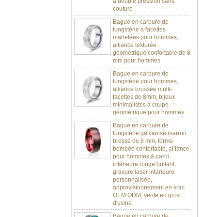
Bague en carbure de
tungstène à facettes
martelées pour hommes,
alliance texturée
géométrique confortable de 8
mm pour hommes
Bague en carbure de
tungstène pour hommes,
alliance brossée multi-
facettes de 8mm, bijoux
minimalistes à coupe
géométrique pour hommes
Bague en carbure de
tungstène galvanisé marron
brossé de 8 mm, forme
bombée confortable, alliance
pour hommes à paroi
intérieure rouge brillant,
gravure laser intérieure
personnalisée,
approvisionnement en vrac
OEM ODM, vente en gros
d'usine
Bague en carbure de
tungstène argenté poli de 8