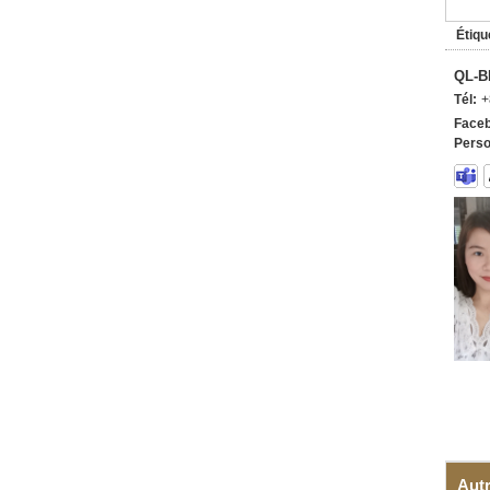
Étiqu
QL-B
Tél:
+
Faceb
Perso
Autr