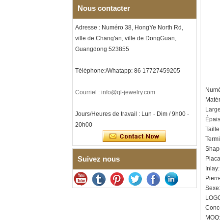
musique, gravure laser
Nous contacter
intérieure personnalisée,
approvisionnement en vrac
OEM ODM, vente en gros d'
Adresse : Numéro 38, HongYe North Rd,
Bracelet à maillons I en acier
ville de Chang'an, ville de DongGuan,
inoxydable 304 en
Guangdong 523855
céramique de zircone noire
pour hommes, fermoir
déployant à double poussée
Téléphone:/Whatapp: 86 17727459205
316L, bracelet à maillons
thérapeutiques avec pierres
Numér
Courriel : info@ql-jewelry.com
magnétiques et germanium
Matéri
intégrées
Large
Jours/Heures de travail : Lun - Dim / 9h00 -
Bracelet pour femme en acier
Épai
inoxydable 316L en
20h00
Taill
céramique bleu saphir,
bracelet à maillons fins
Termin
certifié EN1811 avec fermoir
Shape
à double pression sans
Suivez nous
Plac
couture
Inlay
Bague en carbure de
Pierr
tungstène à facettes
Sexe:
martelées pour hommes,
alliance texturée
LOGO
géométrique confortable de 8
Conce
mm pour hommes
MOQ: 