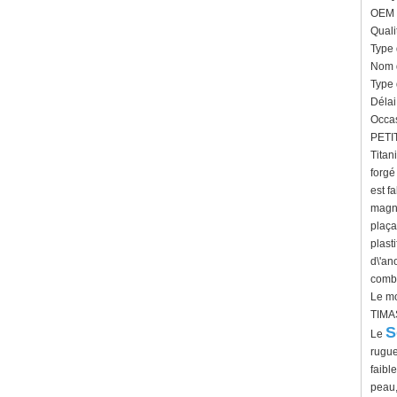
Bague en carbure de
OEM /
tungstène pour hommes,
Quali
alliance brossée multi-
Type 
facettes de 8mm, bijoux
Nom d
minimalistes à coupe
géométrique pour hommes
Type 
Délai
Bague en carbure de
Occas
tungstène galvanisé marron
brossé de 8 mm, forme
PETIT
bombée confortable, alliance
Titan
pour hommes à paroi
forgé
intérieure rouge brillant,
est f
gravure laser intérieure
personnalisée,
magné
approvisionnement en vrac
plaça
OEM ODM, vente en gros
plast
d'usine
d\'an
Bague en carbure de
combi
tungstène argenté poli de 8
Le mo
mm, incrustation centrale
TIMAS
d'opale bleue écrasée avec
bande de malachite
S
Le
synthétique, alliance pour
rugue
hommes, gravure laser
faibl
intérieure personnalisée,
approvisionnement en vrac
peau,