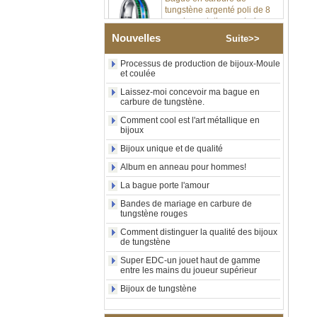
mm, incrustation centrale
d'opale bleue écrasée avec
bande de malachite
Nouvelles
Suite>>
synthétique, alliance pour
hommes, gravure laser
Processus de production de bijoux-Moule
intérieure personnalisée,
et coulée
approvisionnement en vrac
OEM ODM, vente en gros
Laissez-moi concevoir ma bague en
d'usin
carbure de tungstène.
Bague en carbure de
Comment cool est l'art métallique en
tungstène avec chevalière
bijoux
carrée polie noire,
Bijoux unique et de qualité
incrustation en bois avec
motif croisé en coquille
Album en anneau pour hommes!
d'ormeau, bague de
La bague porte l'amour
déclaration religieuse pour
hommes, gravure intérieure
Bandes de mariage en carbure de
personnalisée,
tungstène rouges
approvisionnement en vrac
OEM ODM, vente en
Comment distinguer la qualité des bijoux
de tungstène
Bague en carbure de
Super EDC-un jouet haut de gamme
tungstène plaqué or rose de
entre les mains du joueur supérieur
8 mm, corde de guitare rouge
et incrustation d'opale
Bijoux de tungstène
écrasée, alliance pour
hommes sur le thème de la