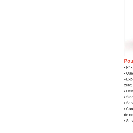
Pou
• Pri
• Qua
«Expé
zéro;
• Dél
• Sto
• Ser
• Con
de no
• Ser