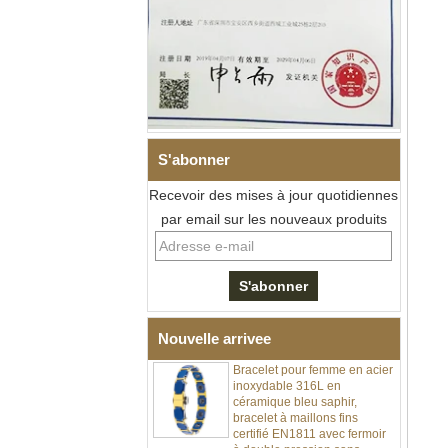
S'abonner
Recevoir des mises à jour quotidiennes
Bracelet à maillons I en acier
inoxydable 304 en
par email sur les nouveaux produits
céramique de zircone noire
pour hommes, fermoir
déployant à double poussée
316L, bracelet à maillons
thérapeutiques avec pierres
magnétiques et germanium
intégrées
Nouvelle arrivee
Bracelet pour femme en acier
inoxydable 316L en
céramique bleu saphir,
bracelet à maillons fins
certifié EN1811 avec fermoir
à double pression sans
couture