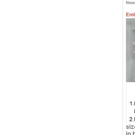
OEM ODM, vente en gros
Nous 
d'usin
Bague en carbure de
Emba
tungstène avec chevalière
carrée polie noire,
incrustation en bois avec
motif croisé en coquille
d'ormeau, bague de
déclaration religieuse pour
hommes, gravure intérieure
personnalisée,
approvisionnement en vrac
OEM ODM, vente en
Bague en carbure de
tungstène plaqué or rose de
8 mm, corde de guitare rouge
et incrustation d'opale
écrasée, alliance pour
hommes sur le thème de la
musique, gravure laser
intérieure personnalisée,
approvisionnement en vrac
OEM ODM, vente en gros d'