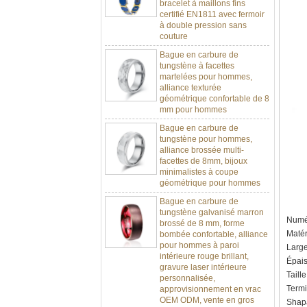
certifié EN1811 avec fermoir
à double pression sans
couture
Bague en carbure de
tungstène à facettes
martelées pour hommes,
alliance texturée
géométrique confortable de 8
mm pour hommes
Bague en carbure de
tungstène pour hommes,
alliance brossée multi-
facettes de 8mm, bijoux
minimalistes à coupe
géométrique pour hommes
Bague en carbure de
tungstène galvanisé marron
brossé de 8 mm, forme
Numér
bombée confortable, alliance
pour hommes à paroi
Matér
intérieure rouge brillant,
Larg
gravure laser intérieure
Épai
personnalisée,
Taill
approvisionnement en vrac
OEM ODM, vente en gros
Termin
d'usine
Shapa