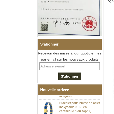
S'abonner
Recevoir des mises à jour quotidiennes
par email sur les nouveaux produits
Bracelet à maillons I en acier
inoxydable 304 en
céramique de zircone noire
pour hommes, fermoir
déployant à double poussée
316L, bracelet à maillons
thérapeutiques avec pierres
magnétiques et germanium
Nouvelle arrivee
intégrées
Bracelet pour femme en acier
inoxydable 316L en
céramique bleu saphir,
bracelet à maillons fins