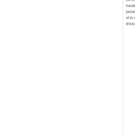
haute
jamai
et la
d\'ex