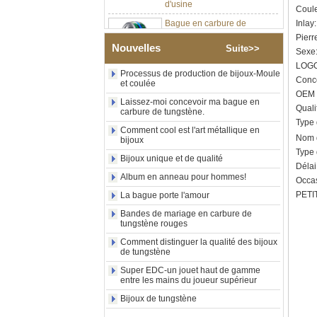
Couleu
Bague en carbure de
tungstène argenté poli de 8
Inlay
mm, incrustation centrale
Pierr
d'opale bleue écrasée avec
Nouvelles
Suite>>
Sexe:
bande de malachite
LOGO
synthétique, alliance pour
Processus de production de bijoux-Moule
hommes, gravure laser
Conce
et coulée
intérieure personnalisée,
OEM /
approvisionnement en vrac
Laissez-moi concevoir ma bague en
Quali
carbure de tungstène.
OEM ODM, vente en gros
Type
d'usin
Comment cool est l'art métallique en
Nom d
bijoux
Bague en carbure de
Type 
tungstène avec chevalière
Bijoux unique et de qualité
carrée polie noire,
Délai
Album en anneau pour hommes!
incrustation en bois avec
Occas
motif croisé en coquille
PETIT
La bague porte l'amour
d'ormeau, bague de
déclaration religieuse pour
Bandes de mariage en carbure de
hommes, gravure intérieure
tungstène rouges
personnalisée,
Comment distinguer la qualité des bijoux
approvisionnement en vrac
de tungstène
OEM ODM, vente en
Super EDC-un jouet haut de gamme
Bague en carbure de
entre les mains du joueur supérieur
tungstène plaqué or rose de
8 mm, corde de guitare rouge
Bijoux de tungstène
et incrustation d'opale