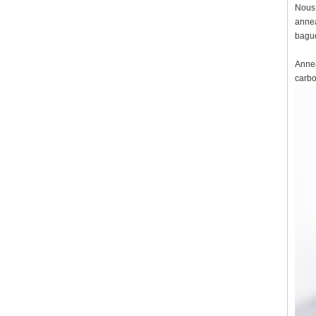
Nous 
annea
bague
Annea
carbo