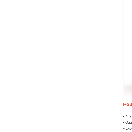
Pou
• Pri
• Qua
«Expé