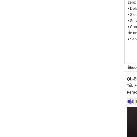
zéro;
• Dél
• Sto
• Ser
• Con
de no
• Ser
Étiqu
QL-B
Tél:
+
Perso