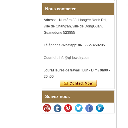
écrasée, alliance pour
hommes sur le thème de la
Nous contacter
musique, gravure laser
intérieure personnalisée,
approvisionnement en vrac
Adresse : Numéro 38, HongYe North Rd,
OEM ODM, vente en gros d'
ville de Chang'an, ville de DongGuan,
Bracelet à maillons I en acier
Guangdong 523855
inoxydable 304 en
céramique de zircone noire
Téléphone:/Whatapp: 86 17727459205
pour hommes, fermoir
déployant à double poussée
316L, bracelet à maillons
Courriel : info@ql-jewelry.com
thérapeutiques avec pierres
magnétiques et germanium
intégrées
Jours/Heures de travail : Lun - Dim / 9h00 -
Bracelet pour femme en acier
20h00
inoxydable 316L en
céramique bleu saphir,
bracelet à maillons fins
certifié EN1811 avec fermoir
Suivez nous
à double pression sans
couture
Bague en carbure de
tungstène à facettes
martelées pour hommes,
alliance texturée