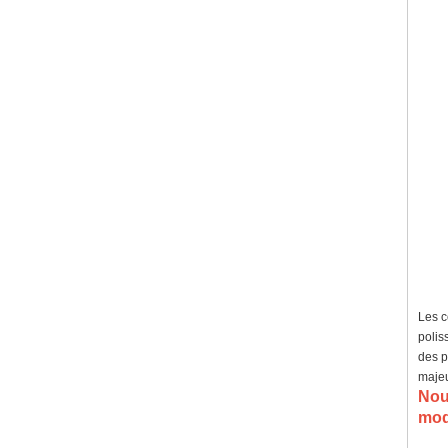
Les c
polis
des p
majeu
No
modi