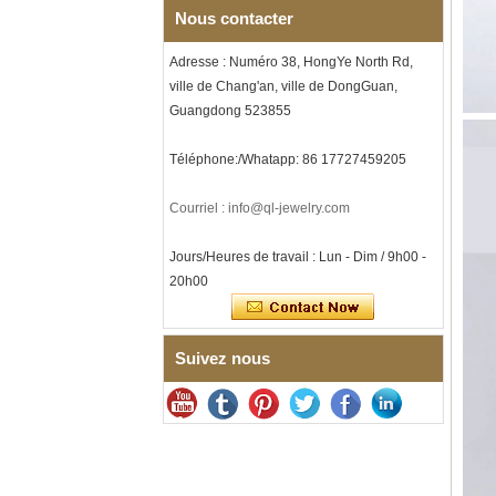
Bague en carbure de
Nous contacter
tungstène galvanisé noir de
8 mm, bague de mariage
Adresse : Numéro 38, HongYe North Rd,
pour hommes en fibre de
carbone dorée et incrustation
ville de Chang'an, ville de DongGuan,
d'opale écrasée, gravure
Guangdong 523855
laser intérieure
personnalisée,
approvisionnement en vrac
Téléphone:/Whatapp: 86 17727459205
OEM ODM, vente en gros
d'usine
Courriel : info@ql-jewelry.com
Bague en carbure de
tungstène à facettes
martelées pour hommes,
Jours/Heures de travail : Lun - Dim / 9h00 -
alliance texturée
20h00
géométrique confortable de 8
mm pour hommes
Bague en carbure de
tungstène pour hommes,
Suivez nous
alliance brossée multi-
facettes de 8mm, bijoux
minimalistes à coupe
géométrique pour hommes
Bague en carbure de
tungstène galvanisé marron
brossé de 8 mm, forme