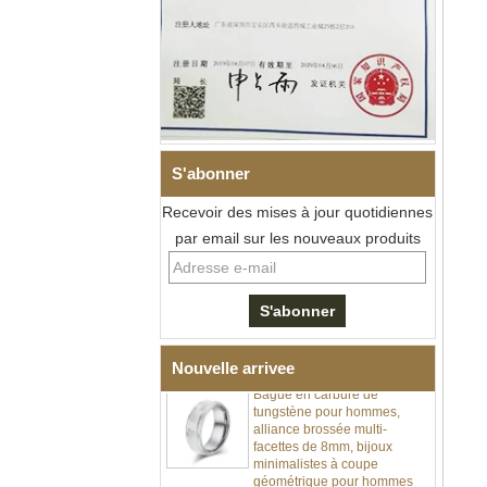
S'abonner
Recevoir des mises à jour quotidiennes
par email sur les nouveaux produits
Bague en carbure de
tungstène à facettes
martelées pour hommes,
alliance texturée
géométrique confortable de 8
mm pour hommes
Nouvelle arrivee
Bague en carbure de
tungstène pour hommes,
alliance brossée multi-
facettes de 8mm, bijoux
minimalistes à coupe
géométrique pour hommes