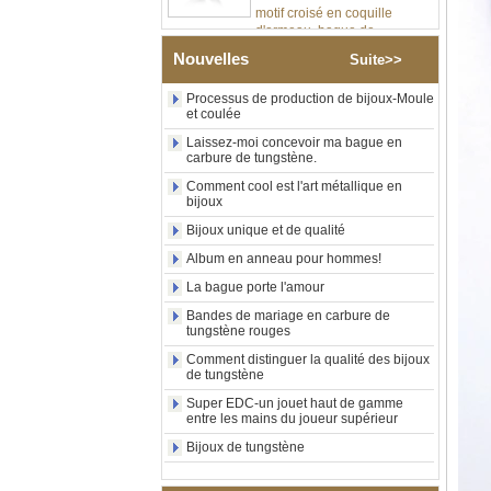
d'ormeau, bague de
déclaration religieuse pour
hommes, gravure intérieure
Nouvelles
Suite>>
personnalisée,
approvisionnement en vrac
OEM ODM, vente en
Processus de production de bijoux-Moule
et coulée
Bague en carbure de
Laissez-moi concevoir ma bague en
tungstène plaqué or rose de
carbure de tungstène.
8 mm, corde de guitare rouge
et incrustation d'opale
Comment cool est l'art métallique en
écrasée, alliance pour
bijoux
hommes sur le thème de la
Bijoux unique et de qualité
musique, gravure laser
intérieure personnalisée,
Album en anneau pour hommes!
approvisionnement en vrac
OEM ODM, vente en gros d'
La bague porte l'amour
Bague en carbure de
Bandes de mariage en carbure de
tungstène rouges
tungstène plaqué or brossé
de 8 mm, lion gravé au laser,
Comment distinguer la qualité des bijoux
motif de mythe de pilier et de
de tungstène
griffon, alliance pour
hommes, gravure laser
Super EDC-un jouet haut de gamme
entre les mains du joueur supérieur
intérieure personnalisée,
approvisionnement en vrac
Bijoux de tungstène
OEM ODM, vente en gros
d'usine