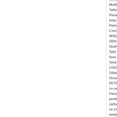
Modèl
Taill
Placa
Inlay
Pierr
Conce
MOQ: 
OEM /
Quali
Type 
Nom d
Sexe
LOGO
Délai
Occas
PETIT
Le ca
Parce
pende
carbu
ne s\
rende