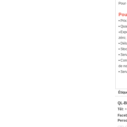
Pour 
Pou
• Pri
• Qua
«Expé
zéro;
• Dél
• Sto
• Ser
• Con
de no
• Ser
Étiqu
QL-B
Tél:
+
Faceb
Perso