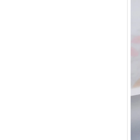
bombée confortable, alliance
pour hommes à paroi
intérieure rouge brillant,
gravure laser intérieure
personnalisée,
approvisionnement en vrac
OEM ODM, vente en gros
d'usine
Bague en carbure de
tungstène argenté poli de 8
mm, incrustation centrale
d'opale bleue écrasée avec
bande de malachite
synthétique, alliance pour
hommes, gravure laser
intérieure personnalisée,
approvisionnement en vrac
OEM ODM, vente en gros
d'usin
Bague en carbure de
tungstène avec chevalière
carrée polie noire,
incrustation en bois avec
motif croisé en coquille
d'ormeau, bague de
déclaration religieuse pour