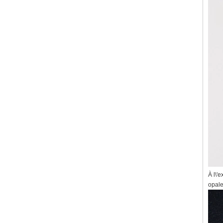
À l\'
opale