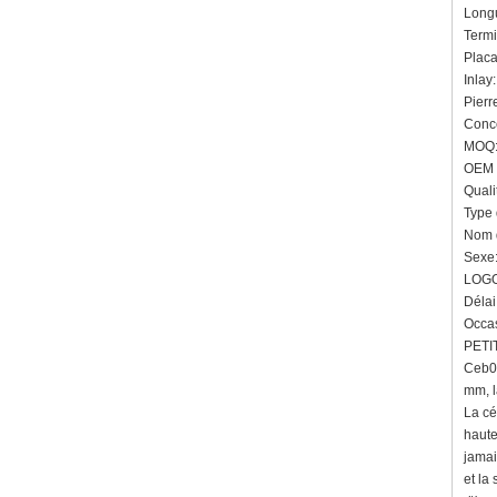
Long
Termi
Plac
Inlay
Pierr
Conce
MOQ: 
OEM /
Quali
Type 
Nom d
Sexe
LOGO
Délai
Occas
PETIT
Ceb00
mm, l
La cé
haute
jamai
et la