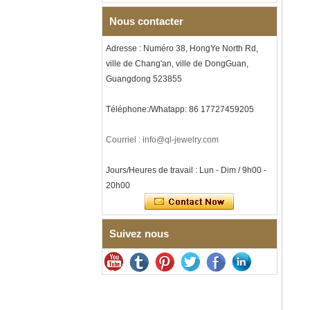
écrasée, alliance pour
hommes sur le thème de la
Nous contacter
musique, gravure laser
intérieure personnalisée,
Adresse : Numéro 38, HongYe North Rd,
approvisionnement en vrac
OEM ODM, vente en gros d'
ville de Chang'an, ville de DongGuan,
Guangdong 523855
Bracelet à maillons I en acier
inoxydable 304 en
céramique de zircone noire
Téléphone:/Whatapp: 86 17727459205
pour hommes, fermoir
déployant à double poussée
316L, bracelet à maillons
Courriel : info@ql-jewelry.com
thérapeutiques avec pierres
magnétiques et germanium
intégrées
Jours/Heures de travail : Lun - Dim / 9h00 -
20h00
Bracelet pour femme en acier
inoxydable 316L en
céramique bleu saphir,
bracelet à maillons fins
certifié EN1811 avec fermoir
Suivez nous
à double pression sans
couture
Bague en carbure de
tungstène à facettes
martelées pour hommes,
alliance texturée