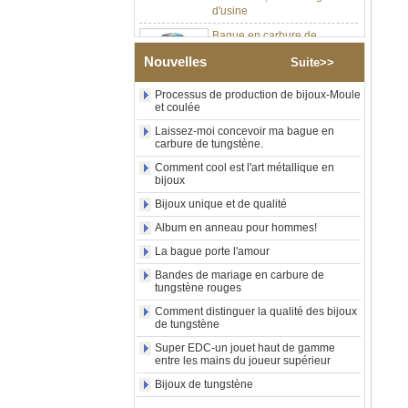
Bague en carbure de
tungstène argenté poli de 8
mm, incrustation centrale
Nouvelles
d'opale bleue écrasée avec
Suite>>
bande de malachite
synthétique, alliance pour
Processus de production de bijoux-Moule
hommes, gravure laser
et coulée
intérieure personnalisée,
Laissez-moi concevoir ma bague en
approvisionnement en vrac
carbure de tungstène.
OEM ODM, vente en gros
d'usin
Comment cool est l'art métallique en
bijoux
Bague en carbure de
tungstène avec chevalière
Bijoux unique et de qualité
carrée polie noire,
Album en anneau pour hommes!
incrustation en bois avec
motif croisé en coquille
La bague porte l'amour
d'ormeau, bague de
Bandes de mariage en carbure de
déclaration religieuse pour
tungstène rouges
hommes, gravure intérieure
personnalisée,
Comment distinguer la qualité des bijoux
approvisionnement en vrac
de tungstène
OEM ODM, vente en
Super EDC-un jouet haut de gamme
Bague en carbure de
entre les mains du joueur supérieur
tungstène plaqué or rose de
Bijoux de tungstène
8 mm, corde de guitare rouge
et incrustation d'opale