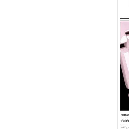
Numér
Matér
Larg