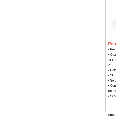
Pou
• Pri
• Qua
«Expé
zéro;
• Dél
• Sto
• Ser
• Con
de no
• Ser
Étiqu