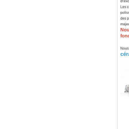
d\'ex
Les c
polis
des p
majeu
Nou
fonc
Nous 
cér