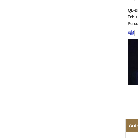
QL-B
Tél:
+
Perso
Autr