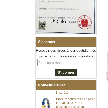
S'abonner
Recevoir des mises à jour quotidiennes
par email sur les nouveaux produits
Bracelet à maillons I en acier
inoxydable 304 en
céramique de zircone noire
pour hommes, fermoir
déployant à double poussée
316L, bracelet à maillons
thérapeutiques avec pierres
magnétiques et germanium
Nouvelle arrivee
intégrées
Bracelet pour femme en acier
inoxydable 316L en
céramique bleu saphir,
bracelet à maillons fins