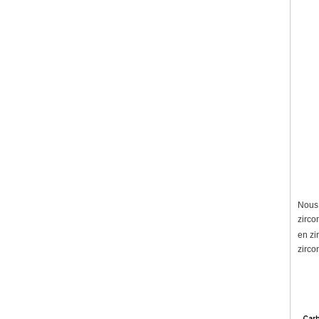
Nous 
zirco
en zi
zirco