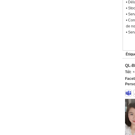
• Dél
• Sto
• Ser
• Con
de no
• Ser
Étiqu
QL-B
Tél:
+
Faceb
Perso