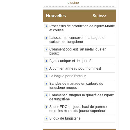
Bague en carbure de
tungstène argenté poli de 8
mm, incrustation centrale
Nouvelles
Suite>>
d'opale bleue écrasée avec
bande de malachite
Processus de production de bijoux-Moule
synthétique, alliance pour
et coulée
hommes, gravure laser
intérieure personnalisée,
Laissez-moi concevoir ma bague en
carbure de tungstène.
approvisionnement en vrac
OEM ODM, vente en gros
Comment cool est l'art métallique en
d'usin
bijoux
Bague en carbure de
Bijoux unique et de qualité
tungstène avec chevalière
Album en anneau pour hommes!
carrée polie noire,
incrustation en bois avec
La bague porte l'amour
motif croisé en coquille
d'ormeau, bague de
Bandes de mariage en carbure de
déclaration religieuse pour
tungstène rouges
hommes, gravure intérieure
Comment distinguer la qualité des bijoux
personnalisée,
de tungstène
approvisionnement en vrac
OEM ODM, vente en
Super EDC-un jouet haut de gamme
entre les mains du joueur supérieur
Bague en carbure de
tungstène plaqué or rose de
Bijoux de tungstène
8 mm, corde de guitare rouge
et incrustation d'opale