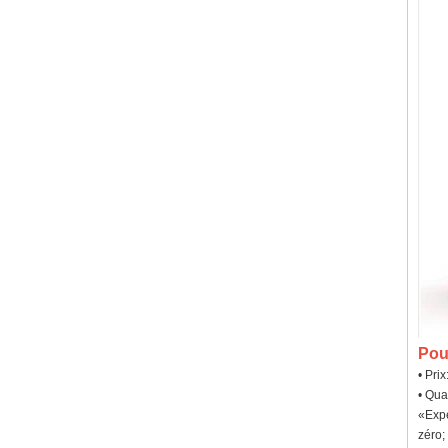
Pou
• Pri
• Qua
«Expé
zéro;