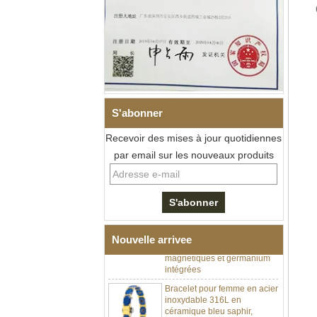
S'abonner
Recevoir des mises à jour quotidiennes
par email sur les nouveaux produits
Bracelet à maillons I en acier
inoxydable 304 en
céramique de zircone noire
pour hommes, fermoir
déployant à double poussée
316L, bracelet à maillons
thérapeutiques avec pierres
Nouvelle arrivee
magnétiques et germanium
intégrées
Bracelet pour femme en acier
inoxydable 316L en
céramique bleu saphir,
bracelet à maillons fins