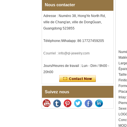
écrasée, alliance pour
Nous contacter
hommes sur le thème de la
musique, gravure laser
intérieure personnalisée,
Adresse : Numéro 38, HongYe North Rd,
approvisionnement en vrac
ville de Chang'an, ville de DongGuan,
OEM ODM, vente en gros d'
Guangdong 523855
Bracelet à maillons I en acier
inoxydable 304 en
Téléphone:/Whatapp: 86 17727459205
céramique de zircone noire
pour hommes, fermoir
déployant à double poussée
Numér
Courriel : info@ql-jewelry.com
316L, bracelet à maillons
Matér
thérapeutiques avec pierres
Larg
magnétiques et germanium
Jours/Heures de travail : Lun - Dim / 9h00 -
intégrées
Épais
20h00
Taill
Bracelet pour femme en acier
Finiti
inoxydable 316L en
céramique bleu saphir,
Forme
bracelet à maillons fins
Suivez nous
Placa
certifié EN1811 avec fermoir
Inlay
à double pression sans
Pierr
couture
Sexe:
Bague en carbure de
LOGO
tungstène à facettes
Conce
martelées pour hommes,
alliance texturée
MOQ: 