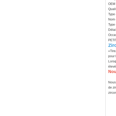
géométrique confortable de 8
OEM /
mm pour hommes
Quali
Bague en carbure de
Type 
tungstène pour hommes,
Nom d
alliance brossée multi-
Type 
facettes de 8mm, bijoux
minimalistes à coupe
Délai
géométrique pour hommes
Occas
PETIT
Bague en carbure de
Zir
tungstène galvanisé marron
brossé de 8 mm, forme
«Tire
bombée confortable, alliance
pour
pour hommes à paroi
Lorsq
intérieure rouge brillant,
gravure laser intérieure
élevé
personnalisée,
Nou
approvisionnement en vrac
OEM ODM, vente en gros
d'usine
Nous 
de zi
Bague en carbure de
zircon
tungstène argenté poli de 8
mm, incrustation centrale
d'opale bleue écrasée avec
bande de malachite
synthétique, alliance pour
hommes, gravure laser