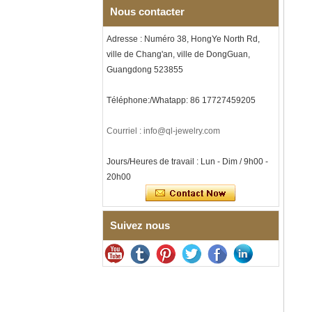
musique, gravure laser
Nous contacter
intérieure personnalisée,
approvisionnement en vrac
Adresse : Numéro 38, HongYe North Rd,
OEM ODM, vente en gros d'
ville de Chang'an, ville de DongGuan,
Bracelet à maillons I en acier
inoxydable 304 en
Guangdong 523855
céramique de zircone noire
pour hommes, fermoir
Téléphone:/Whatapp: 86 17727459205
déployant à double poussée
316L, bracelet à maillons
thérapeutiques avec pierres
Courriel : info@ql-jewelry.com
magnétiques et germanium
intégrées
Jours/Heures de travail : Lun - Dim / 9h00 -
Bracelet pour femme en acier
20h00
inoxydable 316L en
céramique bleu saphir,
bracelet à maillons fins
certifié EN1811 avec fermoir
à double pression sans
Suivez nous
couture
Bague en carbure de
tungstène à facettes
martelées pour hommes,
alliance texturée
géométrique confortable de 8
mm pour hommes