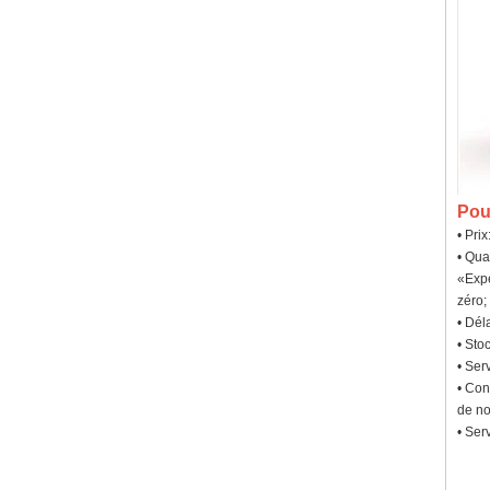
Pou
• Pri
• Qua
«Expé
zéro;
• Dél
• Sto
• Ser
• Con
de no
• Ser