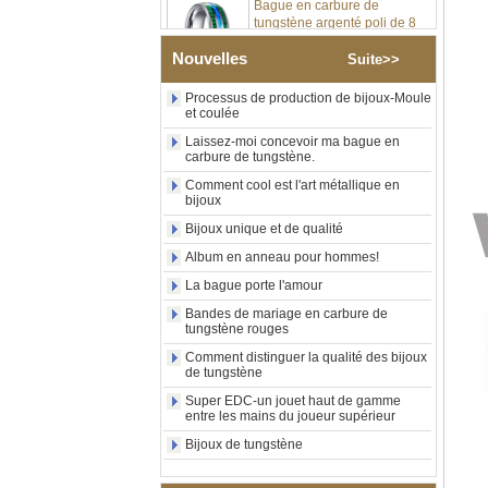
tungstène argenté poli de 8
mm, incrustation centrale
d'opale bleue écrasée avec
bande de malachite
Nouvelles
Suite>>
synthétique, alliance pour
hommes, gravure laser
Processus de production de bijoux-Moule
intérieure personnalisée,
et coulée
approvisionnement en vrac
Laissez-moi concevoir ma bague en
OEM ODM, vente en gros
carbure de tungstène.
d'usin
Comment cool est l'art métallique en
Bague en carbure de
bijoux
tungstène avec chevalière
carrée polie noire,
Bijoux unique et de qualité
incrustation en bois avec
Album en anneau pour hommes!
motif croisé en coquille
d'ormeau, bague de
La bague porte l'amour
déclaration religieuse pour
hommes, gravure intérieure
Bandes de mariage en carbure de
personnalisée,
tungstène rouges
approvisionnement en vrac
Comment distinguer la qualité des bijoux
OEM ODM, vente en
de tungstène
Bague en carbure de
Super EDC-un jouet haut de gamme
tungstène plaqué or rose de
entre les mains du joueur supérieur
8 mm, corde de guitare rouge
Bijoux de tungstène
et incrustation d'opale
écrasée, alliance pour
hommes sur le thème de la