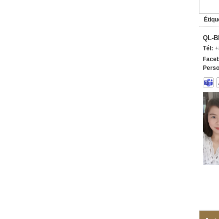
Étiqu
QL-B
Tél:
+
Faceb
Perso