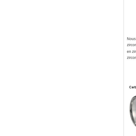
Nous 
zirco
en zi
zirco