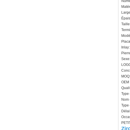
Numér
Matér
Larg
Épais
Taill
Termi
Modèl
Plac
Inlay
Pierr
Sexe:
LOGO
Conce
MOQ: 
OEM /
Quali
Type 
Nom d
Type 
Délai
Occas
PETIT
Zir