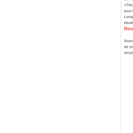
«Tire
pour
Lorsq
élevé
Nou
Nous 
de zi
zircon