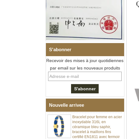
S'abonner
Recevoir des mises à jour quotidiennes
Bracelet à maillons I en acier
par email sur les nouveaux produits
inoxydable 304 en
céramique de zircone noire
pour hommes, fermoir
déployant à double poussée
316L, bracelet à maillons
thérapeutiques avec pierres
magnétiques et germanium
intégrées
Nouvelle arrivee
Bracelet pour femme en acier
inoxydable 316L en
céramique bleu saphir,
bracelet à maillons fins
certifié EN1811 avec fermoir
à double pression sans