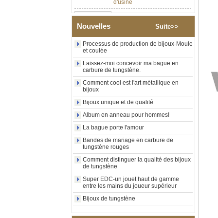
Bague en carbure de
tungstène argenté poli de 8
mm, incrustation centrale
Nouvelles
Suite>>
d'opale bleue écrasée avec
bande de malachite
Processus de production de bijoux-Moule
synthétique, alliance pour
et coulée
hommes, gravure laser
intérieure personnalisée,
Laissez-moi concevoir ma bague en
approvisionnement en vrac
carbure de tungstène.
OEM ODM, vente en gros
Comment cool est l'art métallique en
d'usin
bijoux
Bague en carbure de
Bijoux unique et de qualité
tungstène avec chevalière
carrée polie noire,
Album en anneau pour hommes!
incrustation en bois avec
La bague porte l'amour
motif croisé en coquille
d'ormeau, bague de
Bandes de mariage en carbure de
déclaration religieuse pour
tungstène rouges
hommes, gravure intérieure
personnalisée,
Comment distinguer la qualité des bijoux
de tungstène
approvisionnement en vrac
OEM ODM, vente en
Super EDC-un jouet haut de gamme
entre les mains du joueur supérieur
Bague en carbure de
tungstène plaqué or rose de
Bijoux de tungstène
8 mm, corde de guitare rouge
et incrustation d'opale