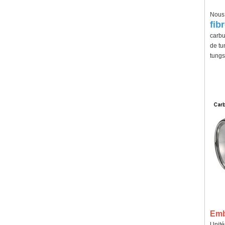
Nous 
fib
carbu
de tu
tungs
Emba
Unité