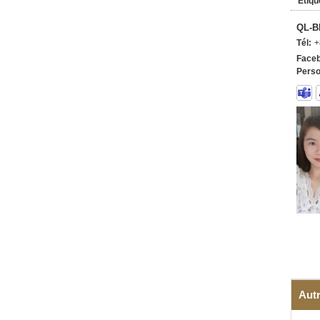
Étiqu
QL-B
Tél:
+
Faceb
Perso
Autr