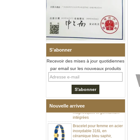
S'abonner
Recevoir des mises à jour quotidiennes
par email sur les nouveaux produits
Bracelet à maillons I en acier
inoxydable 304 en
céramique de zircone noire
pour hommes, fermoir
déployant à double poussée
316L, bracelet à maillons
thérapeutiques avec pierres
Nouvelle arrivee
magnétiques et germanium
intégrées
Bracelet pour femme en acier
inoxydable 316L en
céramique bleu saphir,
bracelet à maillons fins
certifié EN1811 avec fermoir