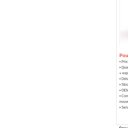
Pou
• Pri
• Qua
» exp
• Dél
• Sto
• OEM
• Con
nouve
• Ser