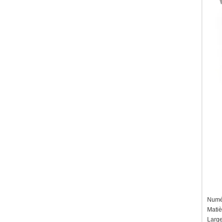
Numér
Matiè
Large