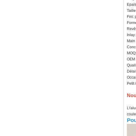
Epais
Taill
Fini: 
Forme
Revêt
Inlay
Main 
Conce
MOQ: 
OEM /
Quali
Délai
Occas
Petit
Nou
L\'al
coule
Pou