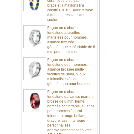
certifié EN1811 avec fermoir
à double pression sans
couture
Bague en carbure de
tungstène à facettes
martelées pour hommes,
alliance texturée
géométrique confortable de 8
mm pour hommes
Bague en carbure de
tungstène pour hommes,
alliance brossée multi-
facettes de 8mm, bijoux
minimalistes à coupe
géométrique pour hommes
Bague en carbure de
tungstène galvanisé marron
brossé de 8 mm, forme
bombée confortable, alliance
pour hommes à paroi
intérieure rouge brillant,
gravure laser intérieure
personnalisée,
approvisionnement en vrac
OEM ODM, vente en gros
d'usine