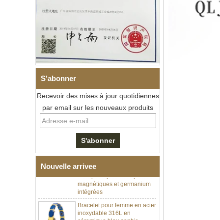
S'abonner
Recevoir des mises à jour quotidiennes
par email sur les nouveaux produits
Bracelet à maillons I en acier
inoxydable 304 en
céramique de zircone noire
pour hommes, fermoir
déployant à double poussée
316L, bracelet à maillons
thérapeutiques avec pierres
Nouvelle arrivee
magnétiques et germanium
intégrées
Bracelet pour femme en acier
inoxydable 316L en
céramique bleu saphir,
bracelet à maillons fins