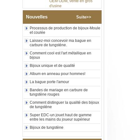
Bague en carbure de
tungstène argenté poli de 8
Nouvelles
Suite>>
mm, incrustation centrale
d'opale bleue écrasée avec
bande de malachite
Processus de production de bijoux-Moule
synthétique, alliance pour
et coulée
hommes, gravure laser
Laissez-moi concevoir ma bague en
intérieure personnalisée,
carbure de tungstène.
approvisionnement en vrac
OEM ODM, vente en gros
Comment cool est l'art métallique en
d'usin
bijoux
Bijoux unique et de qualité
Bague en carbure de
tungstène avec chevalière
Album en anneau pour hommes!
carrée polie noire,
incrustation en bois avec
La bague porte l'amour
motif croisé en coquille
Bandes de mariage en carbure de
d'ormeau, bague de
tungstène rouges
déclaration religieuse pour
hommes, gravure intérieure
Comment distinguer la qualité des bijoux
personnalisée,
de tungstène
approvisionnement en vrac
Super EDC-un jouet haut de gamme
OEM ODM, vente en
entre les mains du joueur supérieur
Bague en carbure de
Bijoux de tungstène
tungstène plaqué or rose de
8 mm, corde de guitare rouge
et incrustation d'opale