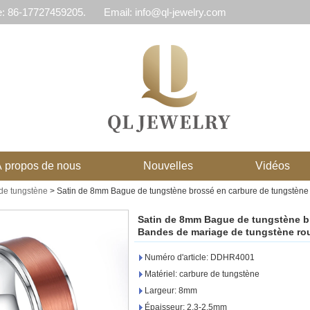
e: 86-17727459205.
Email: info@ql-jewelry.com
 propos de nous
Nouvelles
Vidéos
de tungstène
>
Satin de 8mm Bague de tungstène brossé en carbure de tungstène
Satin de 8mm Bague de tungstène b
Bandes de mariage de tungstène ro
Numéro d'article: DDHR4001
Matériel: carbure de tungstène
Largeur: 8mm
Épaisseur: 2.3-2.5mm