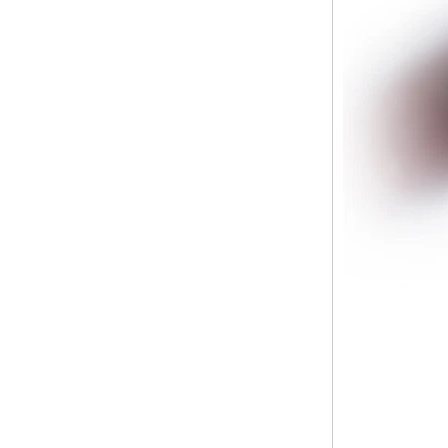
géométrique confortable de 8
mm pour hommes
Bague en carbure de
tungstène pour hommes,
alliance brossée multi-
facettes de 8mm, bijoux
minimalistes à coupe
géométrique pour hommes
Bague en carbure de
tungstène galvanisé marron
brossé de 8 mm, forme
bombée confortable, alliance
pour hommes à paroi
intérieure rouge brillant,
gravure laser intérieure
personnalisée,
approvisionnement en vrac
OEM ODM, vente en gros
d'usine
Bague en carbure de
tungstène argenté poli de 8
mm, incrustation centrale
d'opale bleue écrasée avec
bande de malachite
synthétique, alliance pour
hommes, gravure laser