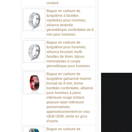
Bague en carbure de
tungstène à facettes
martelées pour hommes,
alliance texturée
géométrique confortable de 8
mm pour hommes
Bague en carbure de
tungstène pour hommes,
alliance brossée multi-
facettes de 8mm, bijoux
minimalistes à coupe
géométrique pour hommes
Bague en carbure de
tungstène galvanisé marron
brossé de 8 mm, forme
bombée confortable, alliance
pour hommes à paroi
intérieure rouge brillant,
gravure laser intérieure
personnalisée,
approvisionnement en vrac
OEM ODM, vente en gros
d'usine
Bague en carbure de
tungstène argenté poli de 8
mm, incrustation centrale