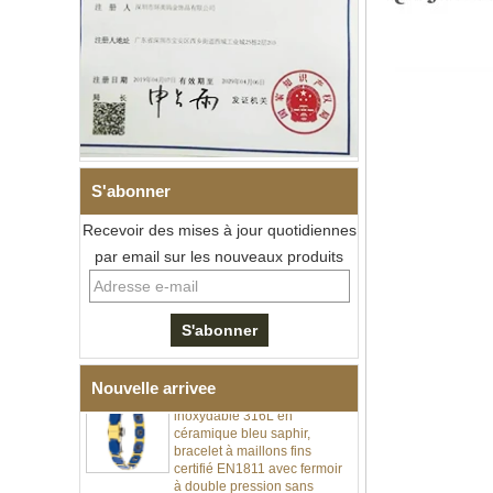
S'abonner
Bracelet à maillons I en acier
inoxydable 304 en
Recevoir des mises à jour quotidiennes
céramique de zircone noire
pour hommes, fermoir
par email sur les nouveaux produits
déployant à double poussée
316L, bracelet à maillons
thérapeutiques avec pierres
magnétiques et germanium
intégrées
Bracelet pour femme en acier
Nouvelle arrivee
inoxydable 316L en
céramique bleu saphir,
bracelet à maillons fins
certifié EN1811 avec fermoir
à double pression sans
couture