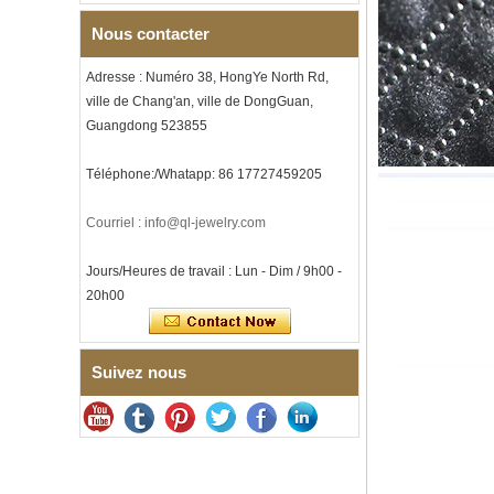
intérieure personnalisée,
approvisionnement en vrac
Nous contacter
OEM ODM, vente en gros d'
Bracelet à maillons I en acier
Adresse : Numéro 38, HongYe North Rd,
inoxydable 304 en
ville de Chang'an, ville de DongGuan,
céramique de zircone noire
pour hommes, fermoir
Guangdong 523855
déployant à double poussée
316L, bracelet à maillons
Téléphone:/Whatapp: 86 17727459205
thérapeutiques avec pierres
magnétiques et germanium
intégrées
Courriel : info@ql-jewelry.com
Bracelet pour femme en acier
inoxydable 316L en
Jours/Heures de travail : Lun - Dim / 9h00 -
céramique bleu saphir,
bracelet à maillons fins
20h00
certifié EN1811 avec fermoir
à double pression sans
couture
Suivez nous
Bague en carbure de
tungstène à facettes
martelées pour hommes,
alliance texturée
géométrique confortable de 8
mm pour hommes
Bague en carbure de