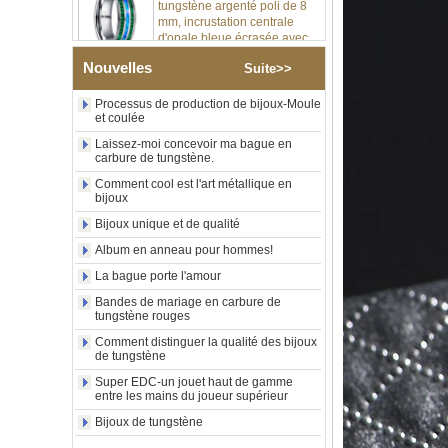
d'opale bleue écrasée avec
bande de malachite
synthétique, alliance pour
hommes, gravure laser
Nouvelles
Suite>>
intérieure personnalisée,
approvisionnement en vrac
Processus de production de bijoux-Moule
OEM ODM, vente en gros
et coulée
d'usin
Laissez-moi concevoir ma bague en
Bague en carbure de
carbure de tungstène.
tungstène avec chevalière
Comment cool est l'art métallique en
carrée polie noire,
bijoux
incrustation en bois avec
motif croisé en coquille
Bijoux unique et de qualité
d'ormeau, bague de
déclaration religieuse pour
Album en anneau pour hommes!
hommes, gravure intérieure
La bague porte l'amour
personnalisée,
approvisionnement en vrac
Bandes de mariage en carbure de
OEM ODM, vente en
tungstène rouges
Bague en carbure de
Comment distinguer la qualité des bijoux
tungstène plaqué or rose de
de tungstène
8 mm, corde de guitare rouge
Super EDC-un jouet haut de gamme
et incrustation d'opale
entre les mains du joueur supérieur
écrasée, alliance pour
hommes sur le thème de la
Bijoux de tungstène
musique, gravure laser