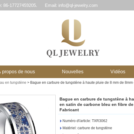
e: 86-17727459205.
Email: info@ql-jewelry.com
 propos de nous
Nouvelles
Vidéos
eau en tungstène
>
Bague en carbure de tungstène à haute pluie de 8 mm de 8mm d
Bague en carbure de tungstène à h
en satin de carbone bleu en fibre de
Fabricant
Numéro d\'article: TXR3062
Matériel: carbure de tungstène