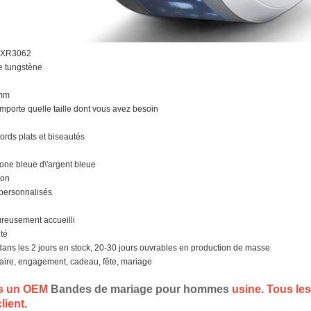
 TXR3062
de tungstène
5mm
\'importe quelle taille dont vous avez besoin
ords plats et biseautés
bone bleue d\'argent bleue
Non
 personnalisés
reusement accueilli
ité
 dans les 2 jours en stock, 20-30 jours ouvrables en production de masse
aire, engagement, cadeau, fête, mariage
s un OEM
Bandes de mariage pour hommes
usine. Tous les
ient.