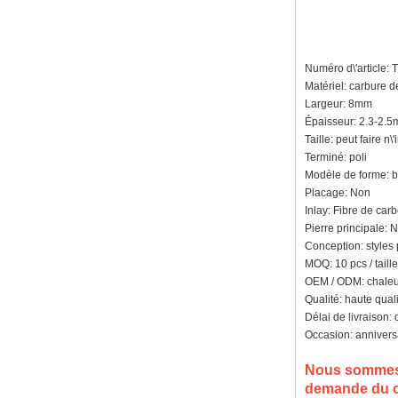
d'usin
Bague en carbure de
tungstène avec chevalière
carrée polie noire,
Numéro d\'article:
incrustation en bois avec
motif croisé en coquille
Matériel: carbure 
d'ormeau, bague de
Largeur: 8mm
déclaration religieuse pour
Épaisseur: 2.3-2.
hommes, gravure intérieure
Taille: peut faire n
personnalisée,
approvisionnement en vrac
Terminé: poli
OEM ODM, vente en
Modèle de forme: b
Placage: Non
Bague en carbure de
tungstène plaqué or rose de
Inlay: Fibre de car
8 mm, corde de guitare rouge
Pierre principale: 
et incrustation d'opale
Conception: styles
écrasée, alliance pour
MOQ: 10 pcs / taille
hommes sur le thème de la
musique, gravure laser
OEM / ODM: chaleu
intérieure personnalisée,
Qualité: haute qual
approvisionnement en vrac
Délai de livraison:
OEM ODM, vente en gros d'
Occasion: annivers
Nous somme
demande du cl