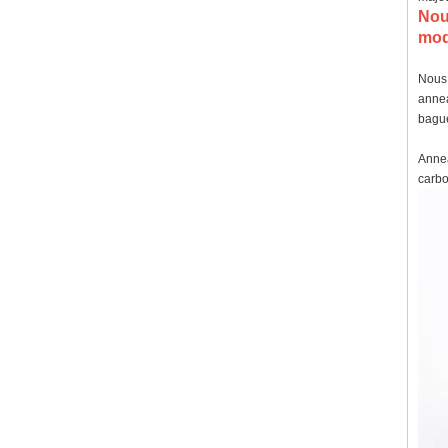
No
modi
Nous 
annea
bague
Annea
carbo