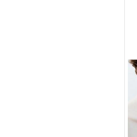
mm pour hommes
Bague en carbure de
tungstène pour hommes,
alliance brossée multi-
facettes de 8mm, bijoux
minimalistes à coupe
géométrique pour hommes
Bague en carbure de
tungstène galvanisé marron
brossé de 8 mm, forme
bombée confortable, alliance
pour hommes à paroi
intérieure rouge brillant,
gravure laser intérieure
personnalisée,
approvisionnement en vrac
OEM ODM, vente en gros
d'usine
Bague en carbure de
tungstène argenté poli de 8
mm, incrustation centrale
d'opale bleue écrasée avec
bande de malachite
synthétique, alliance pour
hommes, gravure laser
intérieure personnalisée,