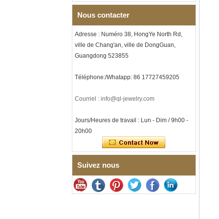
hommes sur le thème de la
musique, gravure laser
Nous contacter
intérieure personnalisée,
approvisionnement en vrac
Adresse : Numéro 38, HongYe North Rd,
OEM ODM, vente en gros d'
ville de Chang'an, ville de DongGuan,
Bracelet à maillons I en acier
Guangdong 523855
inoxydable 304 en
céramique de zircone noire
pour hommes, fermoir
Téléphone:/Whatapp: 86 17727459205
déployant à double poussée
316L, bracelet à maillons
thérapeutiques avec pierres
Courriel : info@ql-jewelry.com
magnétiques et germanium
intégrées
Jours/Heures de travail : Lun - Dim / 9h00 -
Bracelet pour femme en acier
20h00
inoxydable 316L en
céramique bleu saphir,
bracelet à maillons fins
certifié EN1811 avec fermoir
à double pression sans
Suivez nous
couture
Bague en carbure de
tungstène à facettes
martelées pour hommes,
alliance texturée
géométrique confortable de 8