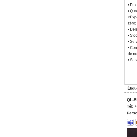
• Pri
• Qua
«Expé
zéro;
• Dél
• Sto
• Ser
• Con
de no
• Ser
Étiqu
QL-B
Tél:
+
Perso