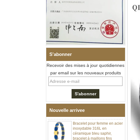
S'abonner
Recevoir des mises à jour quotidiennes
Bracelet à maillons I en acier
par email sur les nouveaux produits
inoxydable 304 en
céramique de zircone noire
pour hommes, fermoir
déployant à double poussée
316L, bracelet à maillons
thérapeutiques avec pierres
magnétiques et germanium
intégrées
Nouvelle arrivee
Bracelet pour femme en acier
inoxydable 316L en
céramique bleu saphir,
bracelet à maillons fins
certifié EN1811 avec fermoir