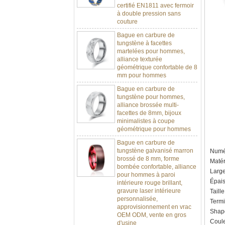
à double pression sans
couture
Bague en carbure de
tungstène à facettes
martelées pour hommes,
alliance texturée
géométrique confortable de 8
mm pour hommes
Bague en carbure de
tungstène pour hommes,
alliance brossée multi-
facettes de 8mm, bijoux
minimalistes à coupe
géométrique pour hommes
Bague en carbure de
tungstène galvanisé marron
brossé de 8 mm, forme
Numér
bombée confortable, alliance
Matér
pour hommes à paroi
Larg
intérieure rouge brillant,
gravure laser intérieure
Épai
personnalisée,
Taill
approvisionnement en vrac
Termin
OEM ODM, vente en gros
Shap
d'usine
Couleu