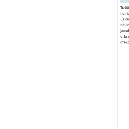
Tcr00
nombr
La cé
haute
jamai
et la
d\'ex