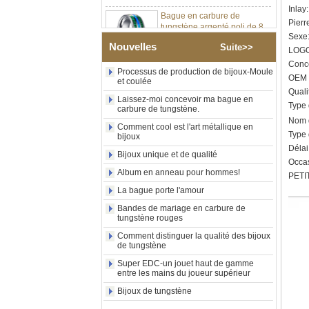
Bague en carbure de
Inlay
tungstène argenté poli de 8
Pierr
mm, incrustation centrale
d'opale bleue écrasée avec
Sexe:
Nouvelles
bande de malachite
Suite>>
LOGO
synthétique, alliance pour
Conce
hommes, gravure laser
Processus de production de bijoux-Moule
OEM /
intérieure personnalisée,
et coulée
approvisionnement en vrac
Quali
Laissez-moi concevoir ma bague en
OEM ODM, vente en gros
Type
carbure de tungstène.
d'usin
Nom d
Comment cool est l'art métallique en
Bague en carbure de
Type 
bijoux
tungstène avec chevalière
Délai
carrée polie noire,
Bijoux unique et de qualité
Occas
incrustation en bois avec
Album en anneau pour hommes!
motif croisé en coquille
PETIT
d'ormeau, bague de
La bague porte l'amour
déclaration religieuse pour
Bandes de mariage en carbure de
hommes, gravure intérieure
tungstène rouges
personnalisée,
approvisionnement en vrac
Comment distinguer la qualité des bijoux
OEM ODM, vente en
de tungstène
Bague en carbure de
Super EDC-un jouet haut de gamme
tungstène plaqué or rose de
entre les mains du joueur supérieur
8 mm, corde de guitare rouge
Bijoux de tungstène
et incrustation d'opale
écrasée, alliance pour