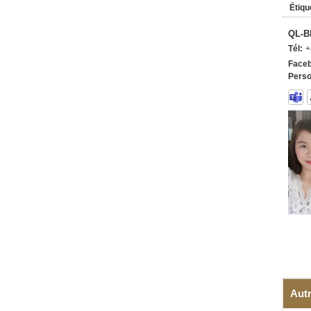
Étiqu
QL-B
Tél:
+
Faceb
Perso
Autr