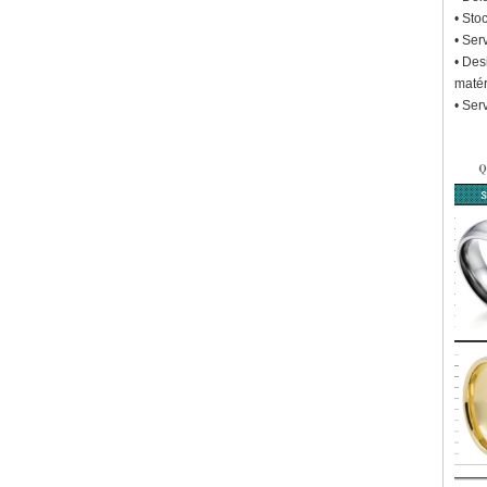
• Sto
• Ser
• Des
matér
• Ser