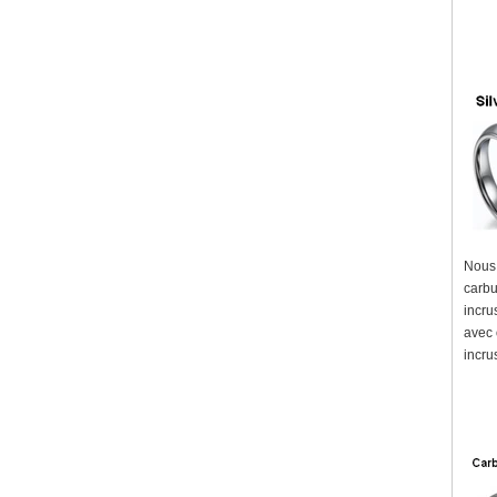
Nous 
carbu
incru
avec 
incru