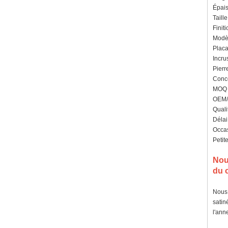
Épais
Taill
Finit
Modèl
Placa
Incru
Pierr
Conce
MOQ :
OEM/O
Quali
Délai
Occas
Petit
Nou
du c
Nous 
satin
l'ann