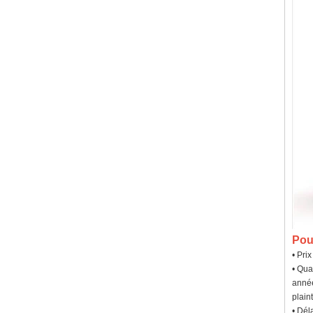
Pou
• Pri
• Qua
année
plaint
• Dél