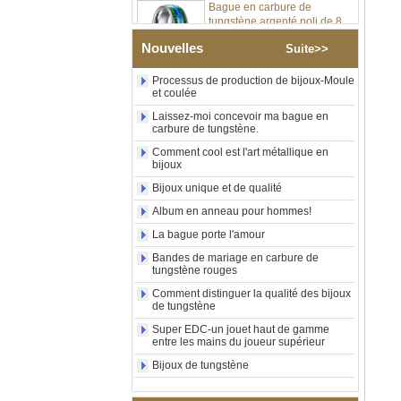
tungstène argenté poli de 8
mm, incrustation centrale
d'opale bleue écrasée avec
Nouvelles
bande de malachite
Suite>>
synthétique, alliance pour
hommes, gravure laser
Processus de production de bijoux-Moule
intérieure personnalisée,
et coulée
approvisionnement en vrac
Laissez-moi concevoir ma bague en
OEM ODM, vente en gros
carbure de tungstène.
d'usin
Comment cool est l'art métallique en
Bague en carbure de
bijoux
tungstène avec chevalière
carrée polie noire,
Bijoux unique et de qualité
incrustation en bois avec
Album en anneau pour hommes!
motif croisé en coquille
d'ormeau, bague de
La bague porte l'amour
déclaration religieuse pour
Bandes de mariage en carbure de
hommes, gravure intérieure
tungstène rouges
personnalisée,
approvisionnement en vrac
Comment distinguer la qualité des bijoux
OEM ODM, vente en
de tungstène
Bague en carbure de
Super EDC-un jouet haut de gamme
tungstène plaqué or rose de
entre les mains du joueur supérieur
8 mm, corde de guitare rouge
Bijoux de tungstène
et incrustation d'opale
écrasée, alliance pour
hommes sur le thème de la