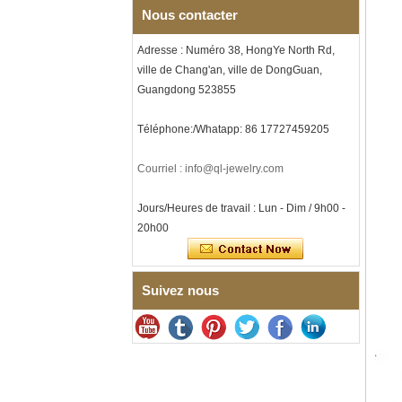
musique, gravure laser
Nous contacter
intérieure personnalisée,
approvisionnement en vrac
Adresse : Numéro 38, HongYe North Rd,
OEM ODM, vente en gros d'
ville de Chang'an, ville de DongGuan,
Bracelet à maillons I en acier
Guangdong 523855
inoxydable 304 en
céramique de zircone noire
pour hommes, fermoir
Téléphone:/Whatapp: 86 17727459205
déployant à double poussée
316L, bracelet à maillons
thérapeutiques avec pierres
Courriel : info@ql-jewelry.com
magnétiques et germanium
intégrées
Jours/Heures de travail : Lun - Dim / 9h00 -
Bracelet pour femme en acier
20h00
inoxydable 316L en
céramique bleu saphir,
bracelet à maillons fins
certifié EN1811 avec fermoir
à double pression sans
Suivez nous
couture
Bague en carbure de
tungstène à facettes
martelées pour hommes,
alliance texturée
géométrique confortable de 8
mm pour hommes