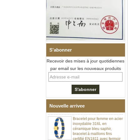
S'abonner
Recevoir des mises à jour quotidiennes
Bracelet à maillons I en acier
par email sur les nouveaux produits
inoxydable 304 en
céramique de zircone noire
pour hommes, fermoir
déployant à double poussée
316L, bracelet à maillons
thérapeutiques avec pierres
magnétiques et germanium
intégrées
Nouvelle arrivee
Bracelet pour femme en acier
inoxydable 316L en
céramique bleu saphir,
bracelet à maillons fins
certifié EN1811 avec fermoir
à double pression sans