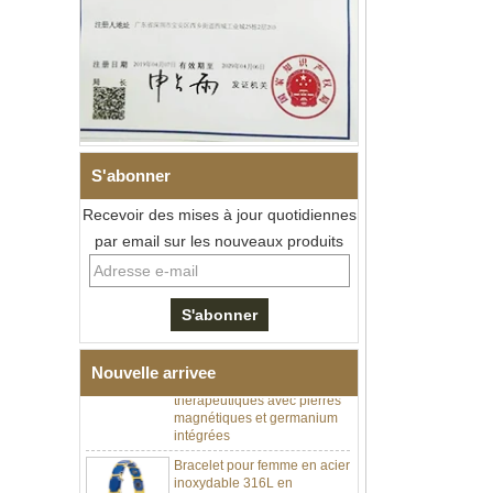
S'abonner
Recevoir des mises à jour quotidiennes
par email sur les nouveaux produits
Bracelet à maillons I en acier
inoxydable 304 en
céramique de zircone noire
pour hommes, fermoir
déployant à double poussée
316L, bracelet à maillons
Nouvelle arrivee
thérapeutiques avec pierres
magnétiques et germanium
intégrées
Bracelet pour femme en acier
inoxydable 316L en
céramique bleu saphir,
bracelet à maillons fins