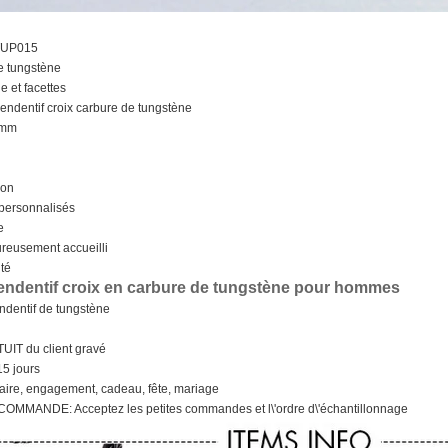
 TUP015
de tungstène
e et facettes
endentif croix carbure de tungstène
.9mm
Non
 personnalisés
e
reusement accueilli
ité
endentif croix en carbure de tungstène pour hommes
ndentif de tungstène
IT du client gravé
15 jours
aire, engagement, cadeau, fête, mariage
OMMANDE: Acceptez les petites commandes et l\'ordre d\'échantillonnage