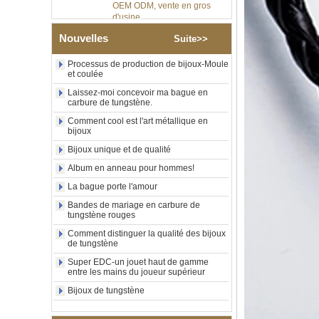
Bague en carbure de
tungstène argenté poli de 8
Nouvelles
Suite>>
mm, incrustation centrale
d'opale bleue écrasée avec
Processus de production de bijoux-Moule
bande de malachite
et coulée
synthétique, alliance pour
hommes, gravure laser
Laissez-moi concevoir ma bague en
intérieure personnalisée,
carbure de tungstène.
approvisionnement en vrac
Comment cool est l'art métallique en
OEM ODM, vente en gros
bijoux
d'usin
Bijoux unique et de qualité
Bague en carbure de
tungstène avec chevalière
Album en anneau pour hommes!
carrée polie noire,
incrustation en bois avec
La bague porte l'amour
motif croisé en coquille
Bandes de mariage en carbure de
d'ormeau, bague de
tungstène rouges
déclaration religieuse pour
hommes, gravure intérieure
Comment distinguer la qualité des bijoux
personnalisée,
de tungstène
approvisionnement en vrac
Super EDC-un jouet haut de gamme
OEM ODM, vente en
entre les mains du joueur supérieur
Bague en carbure de
Bijoux de tungstène
tungstène plaqué or rose de
8 mm, corde de guitare rouge
et incrustation d'opale