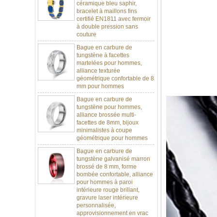
certifié EN1811 avec fermoir
à double pression sans
couture
Bague en carbure de
tungstène à facettes
martelées pour hommes,
alliance texturée
géométrique confortable de 8
mm pour hommes
Bague en carbure de
tungstène pour hommes,
alliance brossée multi-
facettes de 8mm, bijoux
minimalistes à coupe
géométrique pour hommes
Bague en carbure de
tungstène galvanisé marron
brossé de 8 mm, forme
bombée confortable, alliance
pour hommes à paroi
intérieure rouge brillant,
gravure laser intérieure
personnalisée,
approvisionnement en vrac
OEM ODM, vente en gros
d'usine