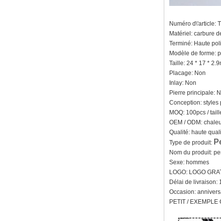
hommes, gravure laser
intérieure personnalisée,
approvisionnement en vrac
Numéro d\'article:
OEM ODM, vente en gros
d'usin
Matériel: carbure 
Terminé: Haute poli
Bague en carbure de
Modèle de forme: p
tungstène avec chevalière
carrée polie noire,
Taille: 24 * 17 * 2
incrustation en bois avec
Placage: Non
motif croisé en coquille
Inlay: Non
d'ormeau, bague de
Pierre principale: 
déclaration religieuse pour
hommes, gravure intérieure
Conception: styles
personnalisée,
MOQ: 100pcs / taill
approvisionnement en vrac
OEM / ODM: chaleu
OEM ODM, vente en
Qualité: haute qual
Bague en carbure de
P
Type de produit:
tungstène plaqué or rose de
Nom du produit: pe
8 mm, corde de guitare rouge
et incrustation d'opale
Sexe: hommes
écrasée, alliance pour
LOGO: LOGO GRATU
hommes sur le thème de la
Délai de livraison: 
musique, gravure laser
Occasion: annivers
intérieure personnalisée,
approvisionnement en vrac
PETIT / EXEMPLE C
OEM ODM, vente en gros d'