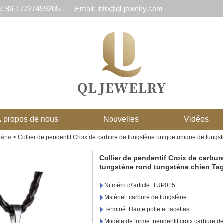
e: 86-17727459205.
Email: info@ql-jewelry.com
 propos de nous
Nouvelles
Vidéos
stène
>
Collier de pendentif Croix de carbure de tungstène unique unique de tungs
Collier de pendentif Croix de carbu
tungstène rond tungstène chien Ta
Numéro d\'article: TUP015
Matériel: carbure de tungstène
Terminé: Haute polie et facettes
Modèle de forme: pendentif croix carbure d