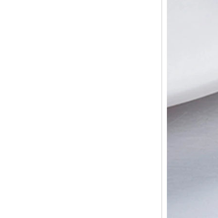
alliance texturée
géométrique confortable de 8
mm pour hommes
Bague en carbure de
tungstène pour hommes,
alliance brossée multi-
facettes de 8mm, bijoux
minimalistes à coupe
géométrique pour hommes
Bague en carbure de
tungstène galvanisé marron
brossé de 8 mm, forme
bombée confortable, alliance
pour hommes à paroi
intérieure rouge brillant,
gravure laser intérieure
personnalisée,
approvisionnement en vrac
OEM ODM, vente en gros
d'usine
Bague en carbure de
tungstène argenté poli de 8
mm, incrustation centrale
d'opale bleue écrasée avec
bande de malachite
synthétique, alliance pour