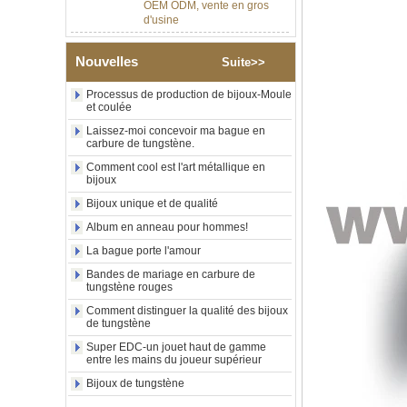
d'usine
Bague en carbure de
tungstène argenté poli de 8
mm, incrustation centrale
Nouvelles
Suite>>
d'opale bleue écrasée avec
bande de malachite
Processus de production de bijoux-Moule
synthétique, alliance pour
et coulée
hommes, gravure laser
intérieure personnalisée,
Laissez-moi concevoir ma bague en
carbure de tungstène.
approvisionnement en vrac
OEM ODM, vente en gros
Comment cool est l'art métallique en
d'usin
bijoux
Bague en carbure de
Bijoux unique et de qualité
tungstène avec chevalière
Album en anneau pour hommes!
carrée polie noire,
incrustation en bois avec
La bague porte l'amour
motif croisé en coquille
d'ormeau, bague de
Bandes de mariage en carbure de
déclaration religieuse pour
tungstène rouges
hommes, gravure intérieure
Comment distinguer la qualité des bijoux
personnalisée,
de tungstène
approvisionnement en vrac
OEM ODM, vente en
Super EDC-un jouet haut de gamme
entre les mains du joueur supérieur
Bague en carbure de
tungstène plaqué or rose de
Bijoux de tungstène
8 mm, corde de guitare rouge