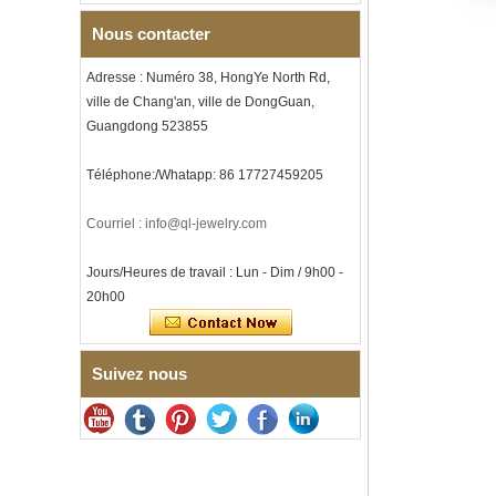
et incrustation d'opale
écrasée, alliance pour
Nous contacter
hommes sur le thème de la
musique, gravure laser
intérieure personnalisée,
Adresse : Numéro 38, HongYe North Rd,
approvisionnement en vrac
ville de Chang'an, ville de DongGuan,
OEM ODM, vente en gros d'
Guangdong 523855
Bracelet à maillons I en acier
inoxydable 304 en
Téléphone:/Whatapp: 86 17727459205
céramique de zircone noire
pour hommes, fermoir
déployant à double poussée
Courriel : info@ql-jewelry.com
316L, bracelet à maillons
thérapeutiques avec pierres
magnétiques et germanium
Jours/Heures de travail : Lun - Dim / 9h00 -
intégrées
20h00
Bracelet pour femme en acier
inoxydable 316L en
céramique bleu saphir,
bracelet à maillons fins
Suivez nous
certifié EN1811 avec fermoir
à double pression sans
couture
Bague en carbure de
tungstène à facettes
martelées pour hommes,