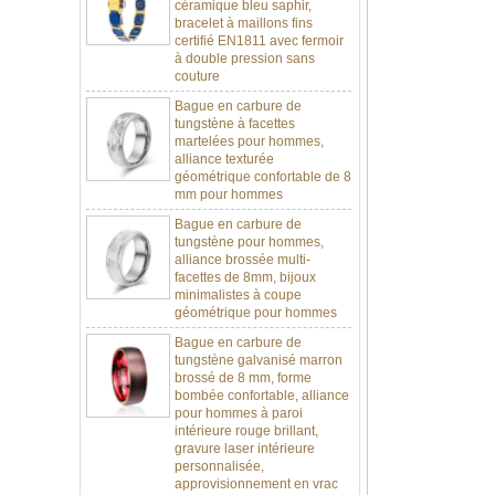
bracelet à maillons fins
certifié EN1811 avec fermoir
à double pression sans
couture
Bague en carbure de
tungstène à facettes
martelées pour hommes,
alliance texturée
géométrique confortable de 8
mm pour hommes
Bague en carbure de
tungstène pour hommes,
alliance brossée multi-
facettes de 8mm, bijoux
minimalistes à coupe
géométrique pour hommes
Bague en carbure de
tungstène galvanisé marron
brossé de 8 mm, forme
bombée confortable, alliance
pour hommes à paroi
intérieure rouge brillant,
gravure laser intérieure
personnalisée,
approvisionnement en vrac
OEM ODM, vente en gros