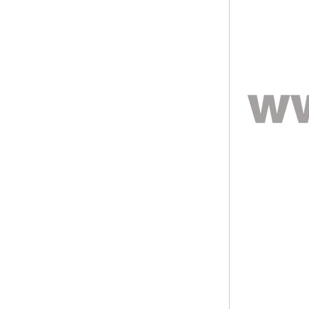
alliance texturée
géométrique confortable de 8
mm pour hommes
Bague en carbure de
tungstène pour hommes,
alliance brossée multi-
facettes de 8mm, bijoux
minimalistes à coupe
géométrique pour hommes
Bague en carbure de
tungstène galvanisé marron
brossé de 8 mm, forme
bombée confortable, alliance
pour hommes à paroi
intérieure rouge brillant,
gravure laser intérieure
personnalisée,
approvisionnement en vrac
OEM ODM, vente en gros
d'usine
Bague en carbure de
tungstène argenté poli de 8
mm, incrustation centrale
d'opale bleue écrasée avec
bande de malachite
synthétique, alliance pour