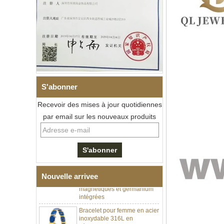
S'abonner
Recevoir des mises à jour quotidiennes
par email sur les nouveaux produits
Bracelet à maillons I en acier
inoxydable 304 en
céramique de zircone noire
pour hommes, fermoir
déployant à double poussée
316L, bracelet à maillons
thérapeutiques avec pierres
Nouvelle arrivee
magnétiques et germanium
intégrées
Bracelet pour femme en acier
inoxydable 316L en
céramique bleu saphir,