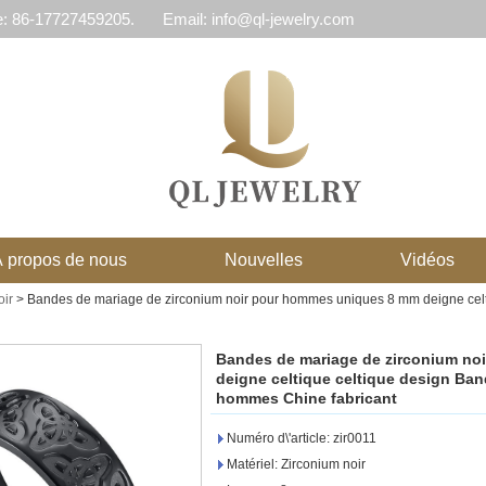
e: 86-17727459205.
Email: info@ql-jewelry.com
 propos de nous
Nouvelles
Vidéos
oir
>
Bandes de mariage de zirconium noir pour hommes uniques 8 mm deigne celti
Bandes de mariage de zirconium no
deigne celtique celtique design Ban
hommes Chine fabricant
Numéro d\'article: zir0011
Matériel: Zirconium noir