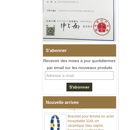
S'abonner
Recevoir des mises à jour quotidiennes
Bracelet à maillons I en acier
par email sur les nouveaux produits
inoxydable 304 en
céramique de zircone noire
pour hommes, fermoir
déployant à double poussée
316L, bracelet à maillons
thérapeutiques avec pierres
magnétiques et germanium
Nouvelle arrivee
intégrées
Bracelet pour femme en acier
inoxydable 316L en
céramique bleu saphir,
bracelet à maillons fins
certifié EN1811 avec fermoir