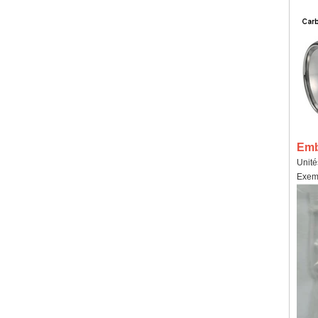
Emba
Unité
Exemp