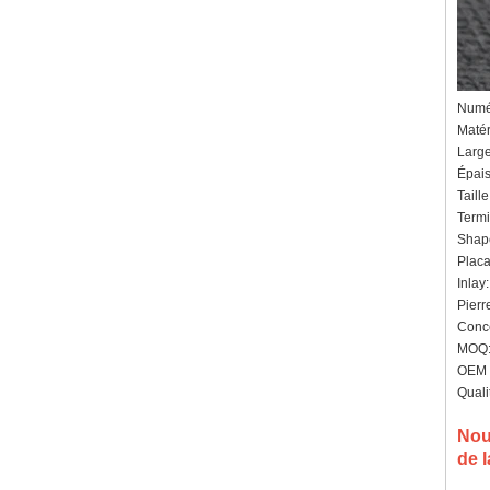
intérieure personnalisée,
approvisionnement en vrac
OEM ODM, vente en gros
d'usin
Bague en carbure de
tungstène avec chevalière
Numér
carrée polie noire,
Matér
incrustation en bois avec
Larg
motif croisé en coquille
d'ormeau, bague de
Épais
déclaration religieuse pour
Taill
hommes, gravure intérieure
Termi
personnalisée,
Shape
approvisionnement en vrac
OEM ODM, vente en
Placa
Inlay
Bague en carbure de
Pierr
tungstène plaqué or rose de
8 mm, corde de guitare rouge
Conce
et incrustation d'opale
MOQ: 
écrasée, alliance pour
OEM /
hommes sur le thème de la
Quali
musique, gravure laser
intérieure personnalisée,
approvisionnement en vrac
Nou
OEM ODM, vente en gros d'
de 