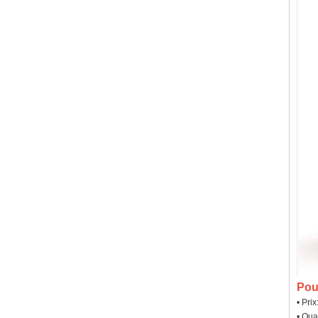
Pou
• Pri
• Qua