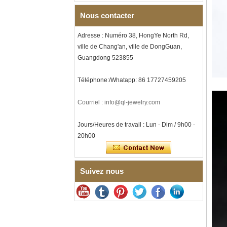
hommes sur le thème de la
Nous contacter
musique, gravure laser
intérieure personnalisée,
approvisionnement en vrac
Adresse : Numéro 38, HongYe North Rd,
OEM ODM, vente en gros d'
ville de Chang'an, ville de DongGuan,
Bracelet à maillons I en acier
Guangdong 523855
inoxydable 304 en
céramique de zircone noire
pour hommes, fermoir
Téléphone:/Whatapp: 86 17727459205
déployant à double poussée
316L, bracelet à maillons
Courriel : info@ql-jewelry.com
thérapeutiques avec pierres
magnétiques et germanium
intégrées
Jours/Heures de travail : Lun - Dim / 9h00 -
Bracelet pour femme en acier
20h00
inoxydable 316L en
céramique bleu saphir,
bracelet à maillons fins
certifié EN1811 avec fermoir
Suivez nous
à double pression sans
couture
Bague en carbure de
tungstène à facettes
martelées pour hommes,
alliance texturée