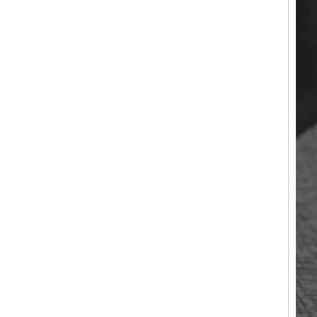
géométrique confortable de 8
mm pour hommes
Bague en carbure de
tungstène pour hommes,
alliance brossée multi-
facettes de 8mm, bijoux
minimalistes à coupe
géométrique pour hommes
Bague en carbure de
tungstène galvanisé marron
brossé de 8 mm, forme
bombée confortable, alliance
pour hommes à paroi
intérieure rouge brillant,
gravure laser intérieure
personnalisée,
approvisionnement en vrac
OEM ODM, vente en gros
d'usine
Bague en carbure de
tungstène argenté poli de 8
mm, incrustation centrale
d'opale bleue écrasée avec
bande de malachite
synthétique, alliance pour
hommes, gravure laser