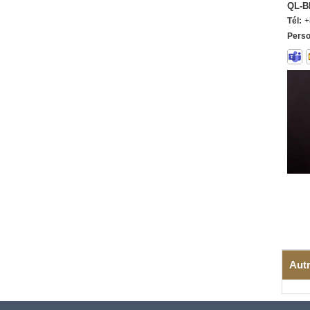
QL-B
Tél:
+
Perso
Autr