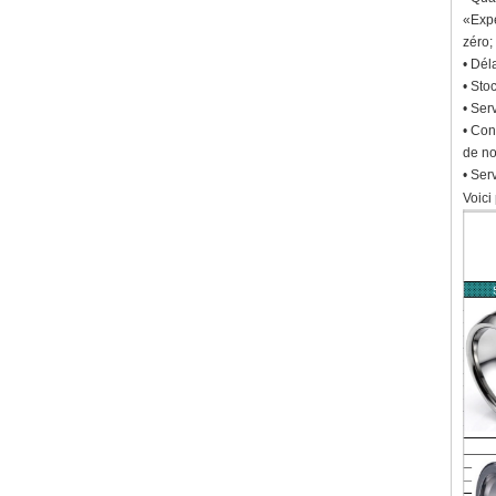
«Expé
zéro;
• Dél
• Sto
• Ser
• Con
de no
• Ser
Voici