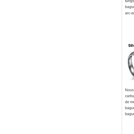
tungs
bague
arc-e
Nous 
carbu
de mé
bague
bague