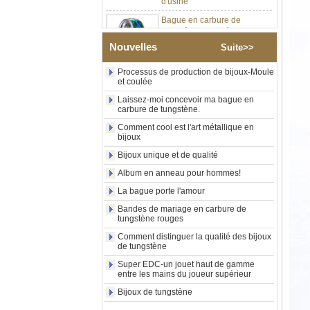
Bague en carbure de
tungstène argenté poli de 8
mm, incrustation centrale
d'opale bleue écrasée avec
Nouvelles
Suite>>
bande de malachite
synthétique, alliance pour
Processus de production de bijoux-Moule
hommes, gravure laser
et coulée
intérieure personnalisée,
approvisionnement en vrac
Laissez-moi concevoir ma bague en
OEM ODM, vente en gros
carbure de tungstène.
d'usin
Comment cool est l'art métallique en
Bague en carbure de
bijoux
tungstène avec chevalière
Bijoux unique et de qualité
carrée polie noire,
incrustation en bois avec
Album en anneau pour hommes!
motif croisé en coquille
La bague porte l'amour
d'ormeau, bague de
déclaration religieuse pour
Bandes de mariage en carbure de
hommes, gravure intérieure
tungstène rouges
personnalisée,
approvisionnement en vrac
Comment distinguer la qualité des bijoux
de tungstène
OEM ODM, vente en
Super EDC-un jouet haut de gamme
Bague en carbure de
entre les mains du joueur supérieur
tungstène plaqué or rose de
8 mm, corde de guitare rouge
Bijoux de tungstène
et incrustation d'opale
écrasée, alliance pour