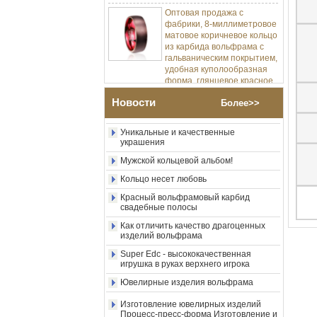
Оптовая продажа с
фабрики, 8-миллиметровое
матовое коричневое кольцо
Изготовление ювелирных изделий
из карбида вольфрама с
Процесс-пресс-форма Изготовление и
литье
гальваническим покрытием,
удобная куполообразная
Позвольте мне разработать мою
форма, глянцевое красное
карбидное кольцо вольфрама.
мужское обручальное
кольцо с внутренней
Насколько круто металлическое
Новости
Более>>
искусство в ювелирных изделиях
стенкой, индивидуальная
внутренняя лазерная
Уникальные и качественные
украшения
Оптовая продажа с
фабрики, 8-миллиметровое
Мужской кольцевой альбом!
полированное серебряное
Кольцо несет любовь
кольцо из карбида
вольфрама, центральная
Красный вольфрамовый карбид
инкрустация из
свадебные полосы
измельченного синего
опала с синтетической
Как отличить качество драгоценных
изделий вольфрама
малахитовой полосой,
мужское обручальное
Super Edc - высококачественная
кольцо, изготовленная на
игрушка в руках верхнего игрока
заказ внутренняя л
Ювелирные изделия вольфрама
Оптовая продажа с
фабрики, черное
Изготовление ювелирных изделий
полированное квадратное
Процесс-пресс-форма Изготовление и
кольцо с печаткой из
литье