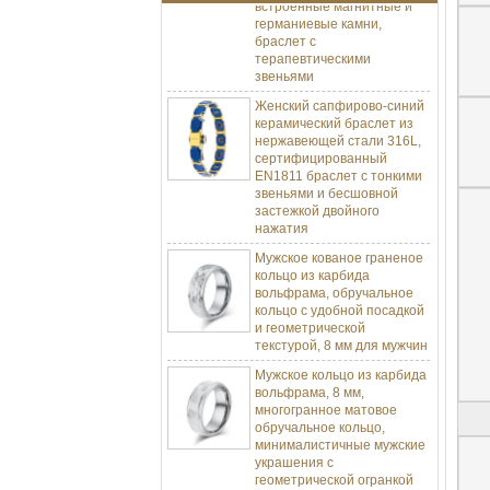
германиевые камни,
браслет с
терапевтическими
звеньями
Женский сапфирово-синий
керамический браслет из
нержавеющей стали 316L,
сертифицированный
EN1811 браслет с тонкими
звеньями и бесшовной
застежкой двойного
нажатия
Мужское кованое граненое
кольцо из карбида
вольфрама, обручальное
кольцо с удобной посадкой
и геометрической
текстурой, 8 мм для мужчин
Мужское кольцо из карбида
вольфрама, 8 мм,
многогранное матовое
обручальное кольцо,
минималистичные мужские
украшения с
геометрической огранкой