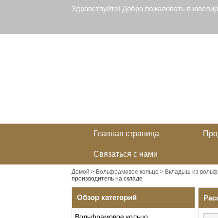
Здравствуйте! Добро пожаловать в ювели
Главная страница
Про
Связаться с нами
Домой
>
Вольфрамовое кольцо
>
Вкладыш из вольф
производитель на складе
Обзор категорий
Рас
Вольфрамовое кольцо