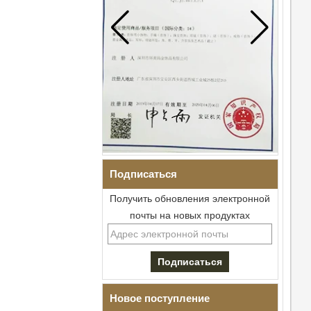
Подписаться
Получить обновления электронной
почты на новых продуктах
Мужской браслет I-Links из
нержавеющей стали 304 с
черным цирконием,
керамика,
раскладывающаяся
застежка с двойным
нажатием 316L,
Новое поступление
встроенные магнитные и