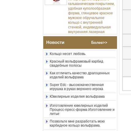
удобная куполообразная
Позвольте мне разработать мою
форма, глянцевое красное
карбидное кольцо вольфрама.
мужское обручальное
кольцо с внутренней
Насколько круто металлическое
искусство в ювелирных изделиях
стенкой, индивидуальная
внутренняя лазерная
Уникальные и качественные
украшения
Оптовая продажа с
фабрики, 8-миллиметровое
Новости
Мужской кольцевой альбом!
Более>>
полированное серебряное
Кольцо несет любовь
кольцо из карбида
вольфрама, центральная
Красный вольфрамовый карбид
инкрустация из
свадебные полосы
измельченного синего
опала с синтетической
Как отличить качество драгоценных
изделий вольфрама
малахитовой полосой,
мужское обручальное
Super Edc - высококачественная
кольцо, изготовленная на
игрушка в руках верхнего игрока
заказ внутренняя л
Ювелирные изделия вольфрама
Оптовая продажа с
фабрики, черное
Изготовление ювелирных изделий
полированное квадратное
Процесс-пресс-форма Изготовление и
кольцо с печаткой из
литье
карбида вольфрама,
Позвольте мне разработать мою
деревянная инкрустация с
карбидное кольцо вольфрама.
крестообразным узором из
раковины морского ушка,
Насколько круто металлическое