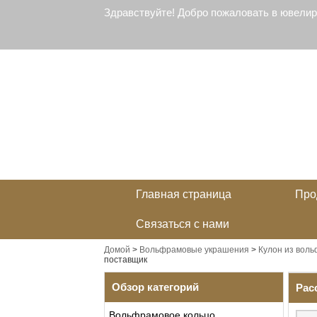
Здравствуйте! Добро пожаловать в ювели
Главная страница
Про
Связаться с нами
Домой
>
Вольфрамовые украшения
>
Кулон из вол
поставщик
Обзор категорий
Рас
Вольфрамовое кольцо