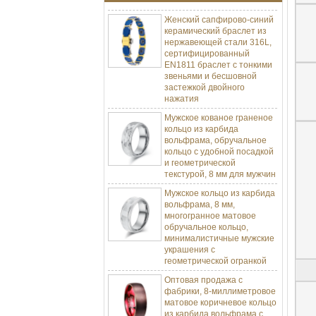
Женский сапфирово-синий
керамический браслет из
нержавеющей стали 316L,
сертифицированный
EN1811 браслет с тонкими
звеньями и бесшовной
застежкой двойного
нажатия
Мужское кованое граненое
кольцо из карбида
вольфрама, обручальное
кольцо с удобной посадкой
и геометрической
текстурой, 8 мм для мужчин
Мужское кольцо из карбида
вольфрама, 8 мм,
многогранное матовое
обручальное кольцо,
минималистичные мужские
украшения с
геометрической огранкой
Оптовая продажа с
фабрики, 8-миллиметровое
матовое коричневое кольцо
Изготовление ювелирных изделий
из карбида вольфрама с
Процесс-пресс-форма Изготовление и
литье
гальваническим покрытием,