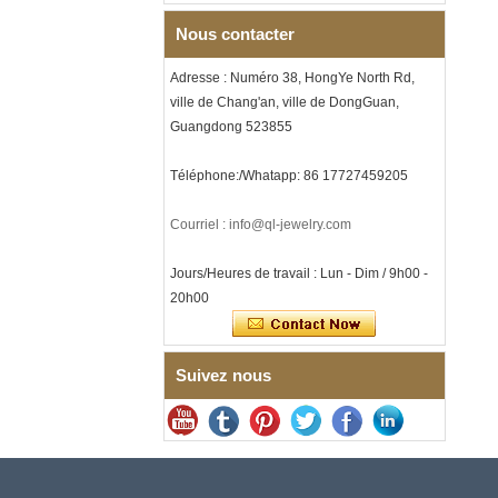
8 mm, corde de guitare rouge
et incrustation d'opale
Nous contacter
écrasée, alliance pour
hommes sur le thème de la
Adresse : Numéro 38, HongYe North Rd,
musique, gravure laser
intérieure personnalisée,
ville de Chang'an, ville de DongGuan,
approvisionnement en vrac
Guangdong 523855
OEM ODM, vente en gros d'
Bracelet à maillons I en acier
Téléphone:/Whatapp: 86 17727459205
inoxydable 304 en
céramique de zircone noire
pour hommes, fermoir
Courriel : info@ql-jewelry.com
déployant à double poussée
316L, bracelet à maillons
thérapeutiques avec pierres
Jours/Heures de travail : Lun - Dim / 9h00 -
magnétiques et germanium
20h00
intégrées
Bracelet pour femme en acier
inoxydable 316L en
céramique bleu saphir,
Suivez nous
bracelet à maillons fins
certifié EN1811 avec fermoir
à double pression sans
couture
Bague en carbure de
tungstène à facettes