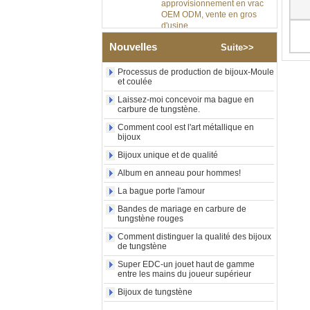
OEM ODM, vente en gros
d'usine
Bague en carbure de
Nouvelles
tungstène argenté poli de 8
Suite>>
mm, incrustation centrale
d'opale bleue écrasée avec
Processus de production de bijoux-Moule
bande de malachite
et coulée
synthétique, alliance pour
Laissez-moi concevoir ma bague en
hommes, gravure laser
carbure de tungstène.
intérieure personnalisée,
approvisionnement en vrac
Comment cool est l'art métallique en
OEM ODM, vente en gros
bijoux
d'usin
Bijoux unique et de qualité
Bague en carbure de
Album en anneau pour hommes!
tungstène avec chevalière
carrée polie noire,
La bague porte l'amour
incrustation en bois avec
Bandes de mariage en carbure de
motif croisé en coquille
tungstène rouges
d'ormeau, bague de
déclaration religieuse pour
Comment distinguer la qualité des bijoux
hommes, gravure intérieure
de tungstène
personnalisée,
Super EDC-un jouet haut de gamme
approvisionnement en vrac
entre les mains du joueur supérieur
OEM ODM, vente en
Bijoux de tungstène
Bague en carbure de
tungstène plaqué or rose de