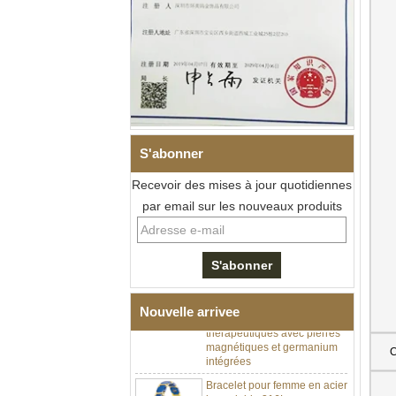
S'abonner
Recevoir des mises à jour quotidiennes
par email sur les nouveaux produits
Bracelet à maillons I en acier
inoxydable 304 en
céramique de zircone noire
pour hommes, fermoir
déployant à double poussée
316L, bracelet à maillons
Nouvelle arrivee
thérapeutiques avec pierres
magnétiques et germanium
intégrées
C
Bracelet pour femme en acier
inoxydable 316L en