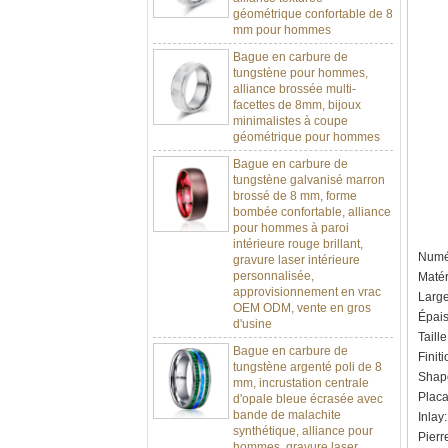
mm pour hommes
Bague en carbure de
tungstène pour hommes,
alliance brossée multi-
facettes de 8mm, bijoux
minimalistes à coupe
géométrique pour hommes
Bague en carbure de
tungstène galvanisé marron
brossé de 8 mm, forme
bombée confortable, alliance
pour hommes à paroi
intérieure rouge brillant,
gravure laser intérieure
Numér
personnalisée,
approvisionnement en vrac
Matér
OEM ODM, vente en gros
Larg
d'usine
Épais
Bague en carbure de
Taill
tungstène argenté poli de 8
Finit
mm, incrustation centrale
Shape
d'opale bleue écrasée avec
bande de malachite
Placa
synthétique, alliance pour
Inlay
hommes, gravure laser
Pierr
intérieure personnalisée,