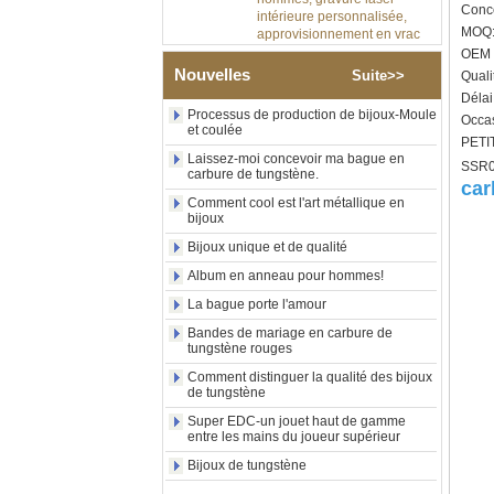
Conce
approvisionnement en vrac
OEM ODM, vente en gros
MOQ: 
d'usin
OEM /
Nouvelles
Suite>>
Quali
Bague en carbure de
tungstène avec chevalière
Délai
Processus de production de bijoux-Moule
carrée polie noire,
Occas
et coulée
incrustation en bois avec
PETIT
motif croisé en coquille
Laissez-moi concevoir ma bague en
SSR00
d'ormeau, bague de
carbure de tungstène.
déclaration religieuse pour
car
Comment cool est l'art métallique en
hommes, gravure intérieure
bijoux
personnalisée,
approvisionnement en vrac
Bijoux unique et de qualité
OEM ODM, vente en
Album en anneau pour hommes!
Bague en carbure de
tungstène plaqué or rose de
La bague porte l'amour
8 mm, corde de guitare rouge
Bandes de mariage en carbure de
et incrustation d'opale
tungstène rouges
écrasée, alliance pour
hommes sur le thème de la
Comment distinguer la qualité des bijoux
musique, gravure laser
de tungstène
intérieure personnalisée,
Super EDC-un jouet haut de gamme
approvisionnement en vrac
entre les mains du joueur supérieur
OEM ODM, vente en gros d'
Bijoux de tungstène
Bracelet à maillons I en acier
inoxydable 304 en