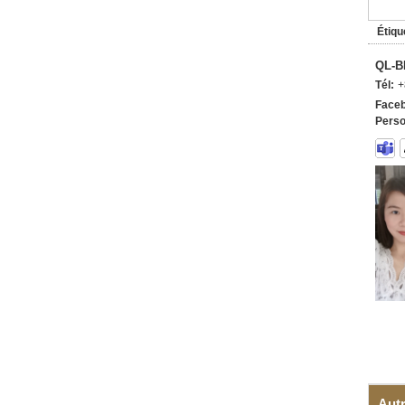
Étiqu
QL-B
Tél:
+
Faceb
Perso
Autr