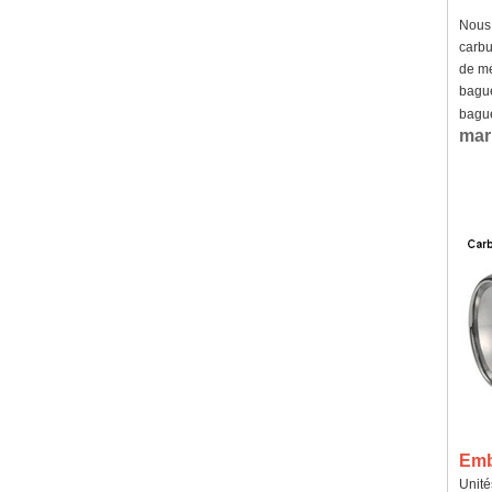
Nous 
carbu
de mé
bague
bague
mar
Emba
Unité