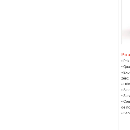
Pou
• Pri
• Qua
«Expé
zéro;
• Dél
• Sto
• Ser
• Con
de no
• Ser