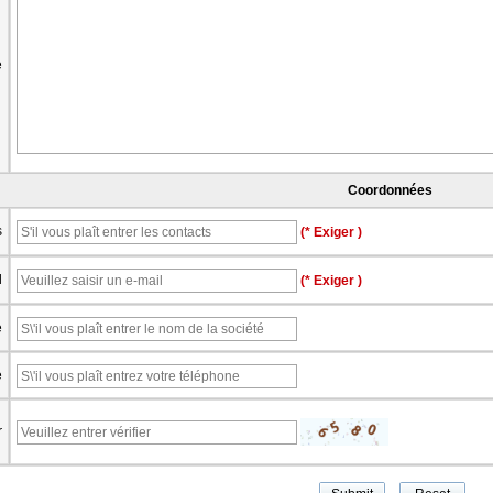
e
Coordonnées
s
(* Exiger )
l
(* Exiger )
e
e
r