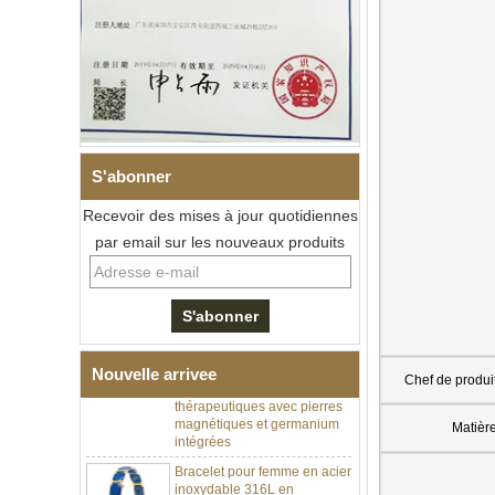
S'abonner
Recevoir des mises à jour quotidiennes
par email sur les nouveaux produits
Bracelet à maillons I en acier
inoxydable 304 en
céramique de zircone noire
pour hommes, fermoir
déployant à double poussée
Nouvelle arrivee
316L, bracelet à maillons
Chef de produi
thérapeutiques avec pierres
magnétiques et germanium
intégrées
Matièr
Bracelet pour femme en acier
inoxydable 316L en
céramique bleu saphir,