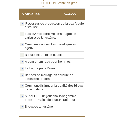
d'usine
Bague en carbure de
Nouvelles
Suite>>
tungstène argenté poli de 8
mm, incrustation centrale
d'opale bleue écrasée avec
Processus de production de bijoux-Moule
et coulée
bande de malachite
synthétique, alliance pour
Laissez-moi concevoir ma bague en
hommes, gravure laser
carbure de tungstène.
intérieure personnalisée,
approvisionnement en vrac
Comment cool est l'art métallique en
bijoux
OEM ODM, vente en gros
d'usin
Bijoux unique et de qualité
Bague en carbure de
Album en anneau pour hommes!
tungstène avec chevalière
carrée polie noire,
La bague porte l'amour
incrustation en bois avec
Bandes de mariage en carbure de
motif croisé en coquille
tungstène rouges
d'ormeau, bague de
déclaration religieuse pour
Comment distinguer la qualité des bijoux
hommes, gravure intérieure
de tungstène
personnalisée,
Super EDC-un jouet haut de gamme
approvisionnement en vrac
entre les mains du joueur supérieur
OEM ODM, vente en
Bijoux de tungstène
Bague en carbure de
tungstène plaqué or rose de
8 mm, corde de guitare rouge