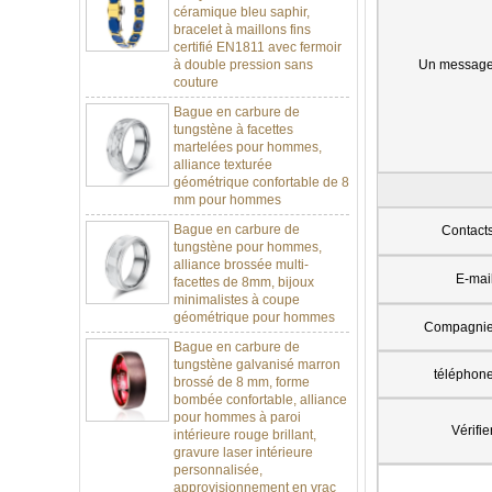
bracelet à maillons fins
certifié EN1811 avec fermoir
à double pression sans
Un messag
couture
Bague en carbure de
tungstène à facettes
martelées pour hommes,
alliance texturée
géométrique confortable de 8
mm pour hommes
Bague en carbure de
Contact
tungstène pour hommes,
alliance brossée multi-
facettes de 8mm, bijoux
E-mai
minimalistes à coupe
géométrique pour hommes
Compagni
Bague en carbure de
tungstène galvanisé marron
brossé de 8 mm, forme
téléphon
bombée confortable, alliance
pour hommes à paroi
intérieure rouge brillant,
Vérifie
gravure laser intérieure
personnalisée,
approvisionnement en vrac
OEM ODM, vente en gros