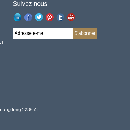
Suivez nous
NE
 Guangdong 523855