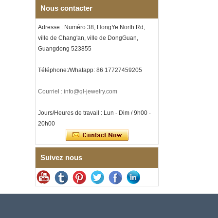
Nous contacter
et incrustation d'opale
écrasée, alliance pour
hommes sur le thème de la
Adresse : Numéro 38, HongYe North Rd,
musique, gravure laser
ville de Chang'an, ville de DongGuan,
intérieure personnalisée,
approvisionnement en vrac
Guangdong 523855
OEM ODM, vente en gros d'
Bracelet à maillons I en acier
Téléphone:/Whatapp: 86 17727459205
inoxydable 304 en
céramique de zircone noire
pour hommes, fermoir
Courriel : info@ql-jewelry.com
déployant à double poussée
316L, bracelet à maillons
Jours/Heures de travail : Lun - Dim / 9h00 -
thérapeutiques avec pierres
magnétiques et germanium
20h00
intégrées
Bracelet pour femme en acier
inoxydable 316L en
Suivez nous
céramique bleu saphir,
bracelet à maillons fins
certifié EN1811 avec fermoir
à double pression sans
couture
Bague en carbure de
tungstène à facettes
martelées pour hommes,