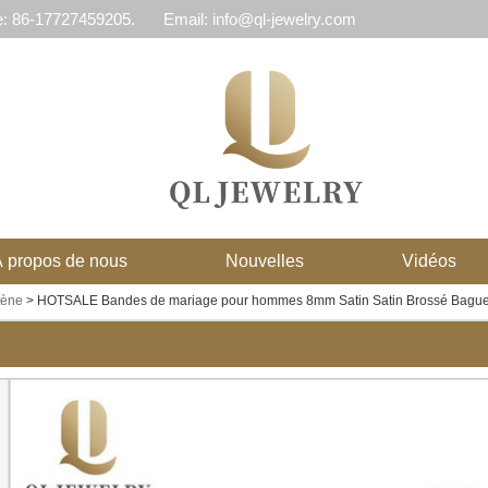
e: 86-17727459205.
Email: info@ql-jewelry.com
 propos de nous
Nouvelles
Vidéos
tène
>
HOTSALE Bandes de mariage pour hommes 8mm Satin Satin Brossé Bague en