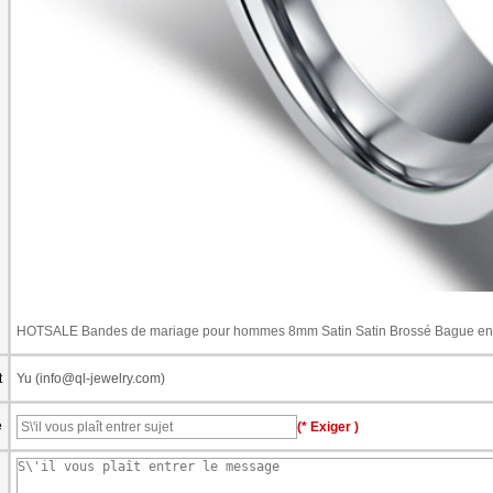
HOTSALE Bandes de mariage pour hommes 8mm Satin Satin Brossé Bague en ca
t
Yu (info@ql-jewelry.com)
e
(* Exiger )