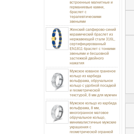
германиевые камни,
браслет с
терапевтическими
звеньями
Женский сапфирово-синий
керамический браслет из
нержавеющей стали 316L,
сертифицированный
EN1811 браслет с тонкими
звеньями и бесшовной
застежкой двойного
нажатия
Мужское кованое граненое
кольцо из карбида
вольфрама, обручальное
кольцо с удобной посадкой
и геометрической
текстурой, 8 мм для мужчин
Мужское кольцо из карбида
вольфрама, 8 мм,
многогранное матовое
обручальное кольцо,
минималистичные мужские
украшения с
геометрической огранкой