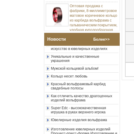
Оптовая продажа с
фабрики, 8-миллиметровое
матовое коричневое кольцо
Изготовление ювелирных изделий
из карбида вольфрама с
Процесс-пресс-форма Изготовление и
литье
гальваническим покрытием,
удобная куполообразная
Позвольте мне разработать мою
форма, глянцевое красное
карбидное кольцо вольфрама.
мужское обручальное
Новости
Более>>
кольцо с внутренней
Насколько круто металлическое
искусство в ювелирных изделиях
стенкой, индивидуальная
внутренняя лазерная
Уникальные и качественные
украшения
Оптовая продажа с
фабрики, 8-миллиметровое
Мужской кольцевой альбом!
полированное серебряное
Кольцо несет любовь
кольцо из карбида
вольфрама, центральная
Красный вольфрамовый карбид
инкрустация из
свадебные полосы
измельченного синего
опала с синтетической
Как отличить качество драгоценных
изделий вольфрама
малахитовой полосой,
мужское обручальное
Super Edc - высококачественная
кольцо, изготовленная на
игрушка в руках верхнего игрока
заказ внутренняя л
Ювелирные изделия вольфрама
Оптовая продажа с
фабрики, черное
Изготовление ювелирных изделий
полированное квадратное
Процесс-пресс-форма Изготовление и
кольцо с печаткой из
литье