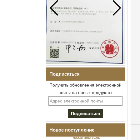
Подписаться
Получить обновления электронной
почты на новых продуктах
Мужской браслет I-Links из
нержавеющей стали 304 с
черным цирконием,
керамика,
раскладывающаяся
застежка с двойным
Новое поступление
нажатием 316L,
встроенные магнитные и